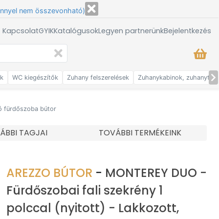
énnyel nem összevonható)
/ Kapcsolat
GYIK
Katalógusok
Legyen partnerünk
Bejelentkezés
ők
WC kiegészítők
Zuhany felszerelések
Zuhanykabinok, zuhanytálc
ló fürdőszoba bútor
ÁBBI TAGJAI
TOVÁBBI TERMÉKEINK
AREZZO BÚTOR
-
MONTEREY DUO -
Fürdőszobai fali szekrény 1
polccal (nyitott) - Lakkozott,