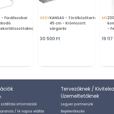
 - Fürdőszobai
GEDY
KANSAS - Törölközőtartó -
MS
230
zkodó
45 cm - Krómozott
kon
skorlátozottaknak,
sárgaréz
- F
, 90 fokban hajlított
acé
30 500 Ft
19 117
r
ációk
Tervezőknek / Kivitele
Üzemeltetőknek
t
/ szállítási információk
Legyen partnerünk
arancia / 14 napos elállás
Bejelentkezés