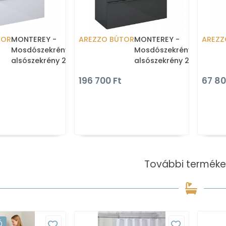
TOR
MONTEREY -
AREZZO BÚTOR
MONTEREY -
AREZZ
Mosdószekrény,
Mosdószekrény,
alsószekrény 2 fiókkal -
alsószekrény 2 fiókkal -
100cm - Lakkozott,
100cm - Lakkozott,
196 700 Ft
67 80
magasfényű fehér
magasfényű antracit
(mosdókagyló nélkül)
(mosdókagyló nélkül)
További terméke
Ó