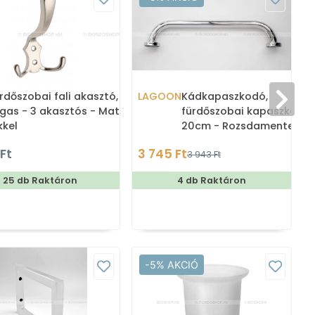
rdőszobai fali akasztó,
LAGOON
Kádkapaszkodó,
gas - 3 akasztós - Matt
fürdőszobai kapaszkodó,
kkel
20cm - Rozsdamentes ac
(BHR20)
 Ft
3 745 Ft
3 943 Ft
25 db Raktáron
4 db Raktáron
-5% AKCIÓ