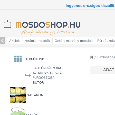
Ingyenes országos kiszállít
M
OSDO
S
HOP
.
HU
Álomfürdőszoba egy kattintásra...
Akciók
Kerámia mosdók
Öntött márvány mosdók
Fürdőszob
/
Fürdőszoba 
TERMÉKEINK
FALI FÜRDŐSZOBA
ADAT
SZEKRÉNY, TÁROLÓ
FÜRDŐSZOBA
BÚTOR
RAKTÁRON
AKCIÓK