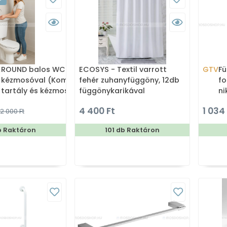
X
ROUND balos WC tartály
ECOSYS - Textil varrott
GTV
Fü
kézmosóval (Kombi WC
fehér zuhanyfüggöny, 12db
fo
tartály és kézmosó)
függönykarikával
ni
180x200cm
4 400 Ft
1 034
2 000 Ft
b Raktáron
101 db Raktáron