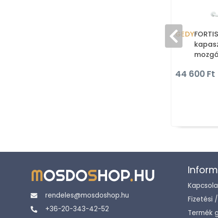
GEDY
FORTIS
kapas
mozgá
jobbos
44 600 Ft
- Fehé
Inform
M
OSDO
S
HOP
.
HU
Kapcsola
rendeles@mosdoshop.hu
Fizetési 
+36-20-343-42-52
Termék g