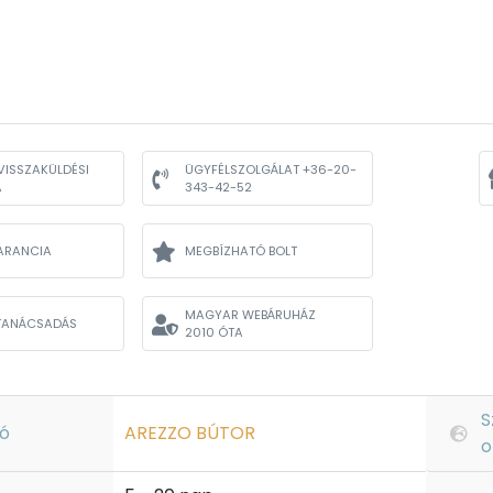
VISSZAKÜLDÉSI
ÜGYFÉLSZOLGÁLAT +36-20-
A
343-42-52
ARANCIA
MEGBÍZHATÓ BOLT
MAGYAR WEBÁRUHÁZ
TANÁCSADÁS
2010 ÓTA
S
ó
AREZZO BÚTOR
o