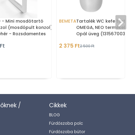
 - Mini mosdótartó
BEMETA
Tartalék WC kefe tartó
zol (mosdópult konzol)
OMEGA, NEO termékekhez 
ehér - Rozsdamentes
Opál üveg (131567003)
l
 Ft
2 375 Ft
1
2 500 Ft
zőknek /
Cikkek
BLOG
Fürdőszoba polc
Fürdőszoba bútor