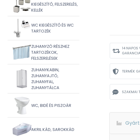
KIEGÉSZÍTŐ, FELSZERELÉS,
KELLÉK
WC KIEGÉSZÍTŐ ÉS WC
TARTOZÉK
ZUHANYZÓ RÉSZHEZ
14 NAPOS 
TARTOZÉKOK,
GARANCI
FELSZERELÉSEK
ZUHANYKABIN,
TERMÉK G
ZUHANYAJTÓ,
ZUHANYFAL,
ZUHANYTÁLCA
SZAKMAI 
WC, BIDÉ ÉS PISZOÁR
Gyárt
AKRIL KÁD, SAROKKÁD