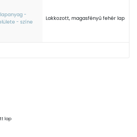
lapanyag -
Lakkozott, magasfényű fehér lap
elülete - színe
t lap