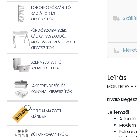
TÖRÖLKÖZŐSZÁRÍTÓ
RADIÁTOR ÉS
Szállí
KIEGÉSZÍTŐK
FÜRDŐSZOBA SZÉK,
KÁDKAPASZKODÓ,
MOZGÁSKORLÁTOZOTT
KIEGÉSZÍTŐK
Mére
SZENNYESTARTÓ,
SZEMETESKUKA
Leírás
LAKBERENDEZÉSI ÉS
MONTEREY - Fü
KONYHAI KIEGÉSZÍTŐK
Kiváló kiegé
FORGALMAZOTT
Jellemzői:
MÁRKÁK
A fürdő
Modern 
Falra sz
BÚTORFOGANTYÚK,