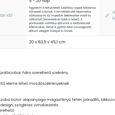
5 - 20 nap
Figyelem! A feltüntetett szállítási napok általános
A
irányadó számok. A termékkészlet folyamatos
tási idő
változása és az importok beérkezése miatt ez
f
változhat (kevesebb és több is lehet). A
pontosabb szállítási dátumot a raktárkészlet
ellenőrzése, illetve a gyártó által visszaigazolt
dátum alapján küldjük ki Önnek.
t
20 x 63,5 x 45,1 cm
rdőszobai, falra szerelhető szekrény.
szítő eleme lehet mosdószekrényeknek.
szoba bútor alapanyaga magasfényű fehér, páraálló, lakkozot
design, szögletes vonalvezetés
erelhető