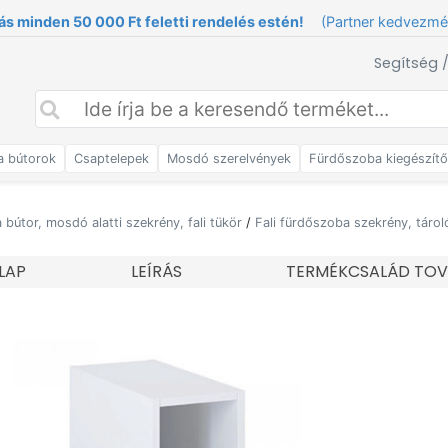
ás minden 50 000 Ft feletti rendelés estén!
(Partner kedvezm
Segítség 
a bútorok
Csaptelepek
Mosdó szerelvények
Fürdőszoba kiegészít
bútor, mosdó alatti szekrény, fali tükör
/
Fali fürdőszoba szekrény, táro
LAP
LEÍRÁS
TERMÉKCSALÁD TOV