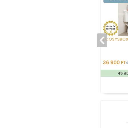
ECOSYSBO
36 900 Ft
4
45 d