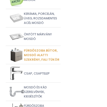
KERÁMIA, PORCELÁN,
ÜVEG, ROZSDAMENTES
ACÉL MOSDÓ
ÖNTÖTT MÁRVÁNY
MOSDÓ
FÜRDŐSZOBA BÚTOR,
MOSDÓ ALATTI
SZEKRÉNY, FALI TÜKÖR
CSAP, CSAPTELEP
MOSDÓ ÉS KÁD
SZERELVÉNYEK,
KIEGÉSZÍTŐK
FÜRDŐSZOBA