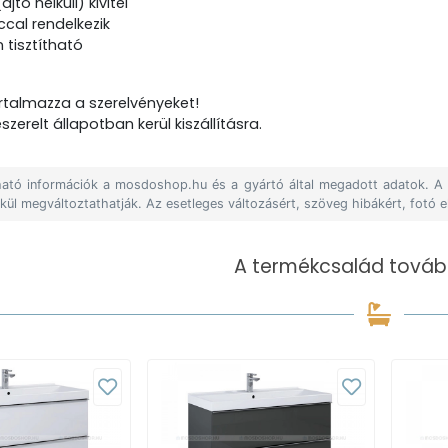
ajtó nélküli) kivitel
ccal rendelkezik
 tisztítható
talmazza a szerelvényeket!
zerelt állapotban kerül kiszállításra.
álható információk a mosdoshop.hu és a gyártó által megadott adatok. 
lkül megváltoztathatják. Az esetleges változásért, szöveg hibákért, fotó e
A termékcsalád tovább