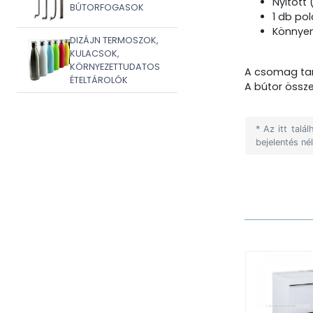
Nyitott (
BÚTORFOGASOK
1 db pol
Könnyen
DIZÁJN TERMOSZOK,
KULACSOK,
KÖRNYEZETTUDATOS
A csomag tar
ÉTELTÁROLÓK
A bútor összes
* Az itt tal
bejelentés né