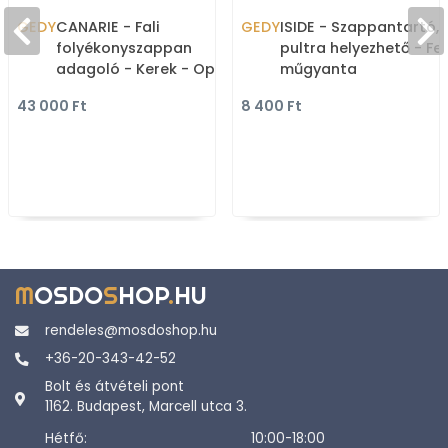
GEDY
CANARIE - Fali
GEDY
ISIDE - Szappantartó,
folyékonyszappan
pultra helyezhető - Fe
adagoló - Kerek - Opál
műgyanta
üveg, krómozott fém
43 000 Ft
8 400 Ft
M
OSDO
S
HOP
.
HU
rendeles@mosdoshop.hu
+36-20-343-42-52
Bolt és átvételi pont
1162. Budapest, Marcell utca 3.
Hétfő:
10:00-18:00