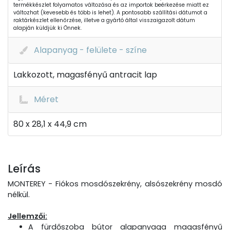
termékkészlet folyamatos változása és az importok beérkezése miatt ez
változhat (kevesebb és több is lehet). A pontosabb szállítási dátumot a
raktárkészlet ellenőrzése, illetve a gyártó által visszaigazolt dátum
alapján küldjük ki Önnek.
Alapanyag - felülete - színe
Lakkozott, magasfényű antracit lap
Méret
80 x 28,1 x 44,9 cm
Leírás
MONTEREY - Fiókos mosdószekrény, alsószekrény mosdó
nélkül.
Jellemzői:
A fürdőszoba bútor alapanyaga magasfényű