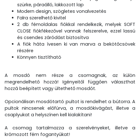
szürke, páraálló, lakkozott lap
Modern design, szögletes vonalvezetés
Falra szerelhető kivitel
2 db fémoldalas fiókkal rendelkezik, melyek SOFT
CLOSE fiókfékezővel vannak felszerelve, ezzel lassú
és csendes záródást biztosítva
A fiók háta ívesen ki van marva a bekötőcsövek
részére
Könnyen tisztítható
A mosdó nem része a csomagnak, az külön
megrendelhető hozzá! Igényeitől függően választhat
hozzá beépített vagy ültethető mosdót.
Opcionálisan mosdótartó pultot is rendelhet a bútorra. A
pultok nincsenek előfúrva, a mosdókivágást, illetve a
csaplyukat a helyszínen kell kialakítani!
A csomag tartalmazza a szerelvényeket, illetve a
krómozott fém fogantyúkat!