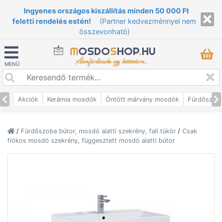
Ingyenes országos kiszállítás minden 50 000 Ft
feletti rendelés estén!
(Partner kedvezménnyel nem
összevonható)
M
OSDO
S
HOP
.
HU
Álomfürdőszoba egy kattintásra...
MENÜ
Akciók
Kerámia mosdók
Öntött márvány mosdók
Fürdőszob
/
Fürdőszoba bútor, mosdó alatti szekrény, fali tükör
/
Csak
fiókos mosdó szekrény, függesztett mosdó alatti bútor