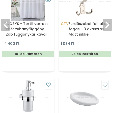
ECOSYS - Textil varrott
GTV
Fürdőszobai fali akaszt
fehér zuhanyfüggöny,
fogas - 3 akasztós -
12db függönykarikával
Matt nikkel
180x200cm
4 400 Ft
1 034 Ft
101 db Raktáron
25 db Raktáron