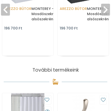
AREZZO BÚTOR
MONTEREY -
AREZZO BÚTOR
MONTEREY -
Mosdószekrény,
Mosdószekré
alsószekrény 2 fiókkal -
alsószekrény 
100cm - Lakkozott,
100cm - Lakk
196 700 Ft
196 700 Ft
magasfényű fehér
magasfényű 
(mosdókagyló nélkül)
(mosdókagyl
További termékeink