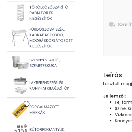
TÖRÖLKÖZŐSZÁRÍTÓ
RADIÁTOR ÉS
KIEGÉSZÍTŐK
Szállí
FÜRDŐSZOBA SZÉK,
KÁDKAPASZKODÓ,
MOZGÁSKORLÁTOZOTT
KIEGÉSZÍTŐK
SZENNYESTARTÓ,
SZEMETESKUKA
Leírás
LAKBERENDEZÉSI ÉS
Leisztult meg
KONYHAI KIEGÉSZÍTŐK
Jellemzői:
Fej form
FORGALMAZOTT
Színe: 
MÁRKÁK
Vízkőme
Könnyen
BÚTORFOGANTYÚK,