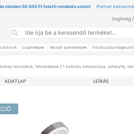
ás minden 50 000 Ft feletti rendelés estén!
(Partner kedvezm
Segítség 
a bútorok
Csaptelepek
Mosdó szerelvények
Fürdőszoba kiegészít
észhez tartozékok, felszerelések
/
1 funkciós zuhanyrózsa, zuhanyfej, ké
ADATLAP
LEÍRÁS
KCIÓ