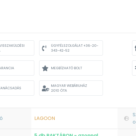
VISSZAKÜLDÉSI
ÜGYFÉLSZOLGÁLAT +36-20-
A
343-42-52
ARANCIA
MEGBÍZHATÓ BOLT
MAGYAR WEBÁRUHÁZ
TANÁCSADÁS
2010 ÓTA
S
ó
LAGOON
o
5 db RAKTÁRON - azonnal