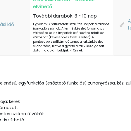
elvihető
További darabok: 3 - 10 nap
A
tási idő
Figyelem! A feltüntetett szállítási napok általános
f
irányadó számok. A termékkészlet folyamatos
változása és az importok beérkezése miatt ez
változhat (kevesebb és több is lehet). A
pontosabb szállítási dátumot a raktárkészlet
ellenőrzése, illetve a gyártó által visszaigazolt
dátum alapján küldjük ki Önnek.
jelenésű, egyfunkciós (esőztető funkciós) zuhanyrózsa, kézi zu
ája: kerek
krómozott
ntes szilikon fúvókák
 tisztítható