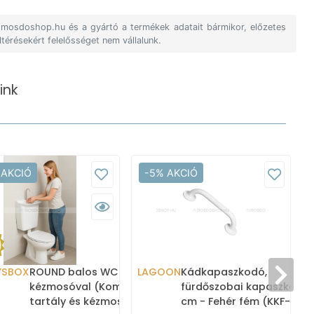
A mosdoshop.hu és a gyártó a termékek adatait bármikor, előzetes
ltérésekért felelősséget nem vállalunk.
ink
 AKCIÓ
-5% AKCIÓ
YSBOX
ROUND balos WC tartály
LAGOON
Kádkapaszkodó,
kézmosóval (Kombi WC
fürdőszobai kapaszkodó,
tartály és kézmosó)
cm - Fehér fém (KKF-20)