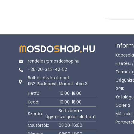
Inform
M
OSDO
S
HOP
.
HU
Kapcsola
rendeles@mosdoshop.hu
Fizetési 
+36-20-343-42-52
Termék g
Bolt és átvételi pont
Cégünkrő
1162. Budapest, Marcell utca 3.
GYIK
Hétfő:
10:00-18:00
Katalógu
Kedd:
10:00-18:00
Galéria
Bolt zárva -
Szerda:
Műszaki 
Ügyfélszolgálat elérhető
Partnere
Csütörtök:
08:00-16:00