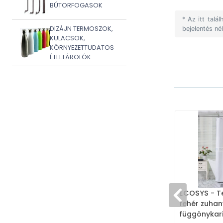
BÚTORFOGASOK
* Az itt tal
DIZÁJN TERMOSZOK,
bejelentés né
KULACSOK,
KÖRNYEZETTUDATOS
ÉTELTÁROLÓK
ECOSYS - Te
fehér zuhan
függönykar