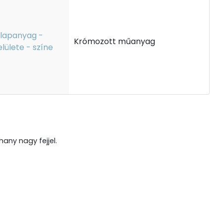
lapanyag -
Krómozott műanyag
elülete - színe
hany nagy fejjel.