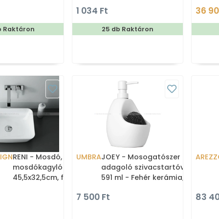
1 034 Ft
36 90
b Raktáron
25 db Raktáron
IGN
RENI - Mosdó, mosdótál,
UMBRA
JOEY - Mosogatószer
AREZZ
mosdókagyló - Kerámia,
adagoló szivacstartóval -
45,5x32,5cm, fehér - Pultra,
591 ml - Fehér kerámia,
bútorra ültethető
műanyag
7 500 Ft
83 40