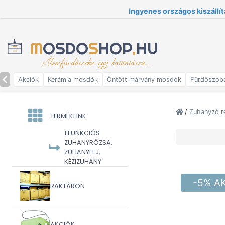
Ingyenes országos kiszállít
M
OSDO
S
HOP
.
HU
Álomfürdőszoba egy kattintásra...
Akciók
Kerámia mosdók
Öntött márvány mosdók
Fürdőszob
/
Zuhanyzó r
TERMÉKEINK
1 FUNKCIÓS
ZUHANYRÓZSA,
ZUHANYFEJ,
KÉZIZUHANY
-5% A
RAKTÁRON
AKCIÓK