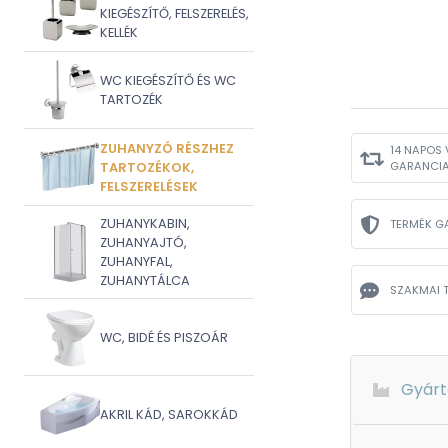
KIEGÉSZÍTŐ, FELSZERELÉS,
KELLÉK
WC KIEGÉSZÍTŐ ÉS WC
TARTOZÉK
ZUHANYZÓ RÉSZHEZ
14 NAPOS 
GARANCI
TARTOZÉKOK,
FELSZERELÉSEK
ZUHANYKABIN,
TERMÉK G
ZUHANYAJTÓ,
ZUHANYFAL,
ZUHANYTÁLCA
SZAKMAI 
WC, BIDÉ ÉS PISZOÁR
Gyárt
AKRIL KÁD, SAROKKÁD