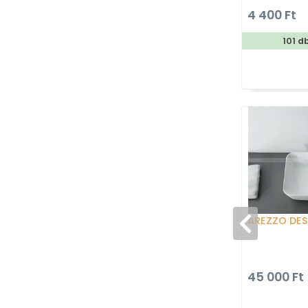
180x200cm
4 400 Ft
101 d
AREZZO DES
45 000 Ft