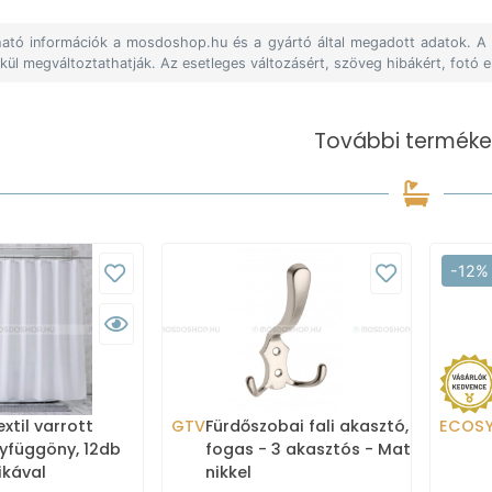
álható információk a mosdoshop.hu és a gyártó által megadott adatok. 
lkül megváltoztathatják. Az esetleges változásért, szöveg hibákért, fotó e
További terméke
-12%
xtil varrott
GTV
Fürdőszobai fali akasztó,
ECOS
yfüggöny, 12db
fogas - 3 akasztós - Matt
ikával
nikkel