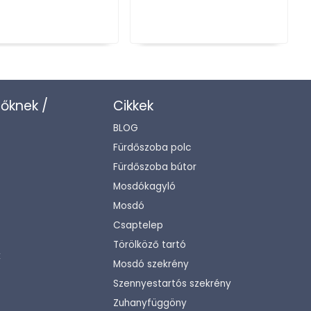
zőknek /
Cikkek
BLOG
Fürdőszoba polc
Fürdőszoba bútor
Mosdókagyló
Mosdó
Csaptelep
Törölköző tartó
k
Mosdó szekrény
Szennyestartós szekrény
Zuhanyfüggöny