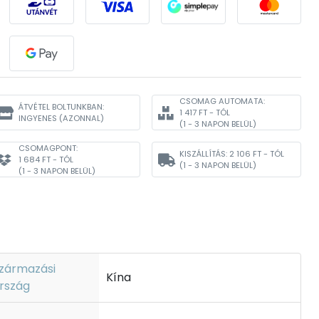
CSOMAG AUTOMATA:
ÁTVÉTEL BOLTUNKBAN:
1 417 FT - TÓL
INGYENES
(AZONNAL)
(1 - 3 NAPON BELÜL)
CSOMAGPONT:
KISZÁLLÍTÁS:
2 106 FT - TÓL
1 684 FT - TÓL
(1 - 3 NAPON BELÜL)
(1 - 3 NAPON BELÜL)
zármazási
Kína
rszág