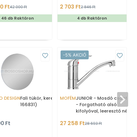
0 Ft
2 703 Ft
42 000 Ft
2 846 Ft
46 db Raktáron
4 db Raktáron
-5% AKCIÓ
O DESIGN
Fali tükör, kerek, 80 cm (AR-
MOFÉM
JUNIOR - Mosdó csaptele
166831)
- Forgatható alsó
kifolyóval, leeresztő nélkül 
Krómozott
0 Ft
27 258 Ft
28 693 Ft