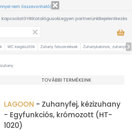
énnyel nem összevonható)
/ Kapcsolat
GYIK
Katalógusok
Legyen partnerünk
Bejelentkezés
ők
WC kiegészítők
Zuhany felszerelések
Zuhanykabinok, zuhanytálc
zizuhany
TOVÁBBI TERMÉKEINK
LAGOON
-
Zuhanyfej, kézizuhany
- Egyfunkciós, krómozott (HT-
1020)