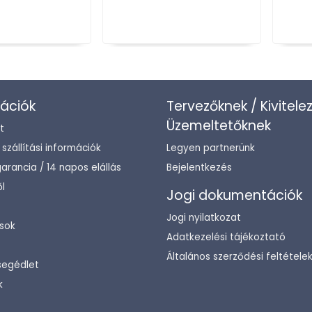
ációk
Tervezőknek / Kivitele
Üzemeltetőknek
t
/ szállítási információk
Legyen partnerünk
arancia / 14 napos elállás
Bejelentkezés
l
Jogi dokumentációk
Jogi nyilatkozat
sok
Adatkezelési tájékoztató
Általános szerződési feltétele
segédlet
k