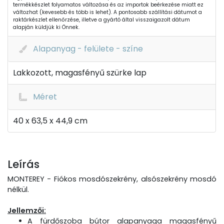
termékkészlet folyamatos változása és az importok beérkezése miatt ez
változhat (kevesebb és több is lehet). A pontosabb szállítási dátumot a
raktárkészlet ellenőrzése, illetve a gyártó által visszaigazolt dátum
alapján küldjük ki Önnek.
Alapanyag - felülete - színe
Lakkozott, magasfényű szürke lap
Méret
40 x 63,5 x 44,9 cm
Leírás
MONTEREY - Fiókos mosdószekrény, alsószekrény mosdó
nélkül.
Jellemzői:
A fürdőszoba bútor alapanyaga magasfényű