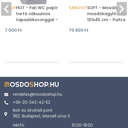
GEDY
HOT - Fali WC papír
SANOVIT
SOFT - Mosdó,
tartó vákuumos
mosdókagyló - Ker
tapadókoronggal -
101x45 cm - Pultra,
Nyitott, fedél nélküli -
bútorra, falra szer
7 000 Ft
70 900 Ft
Krómozott
M
OSDO
S
HOP
.
HU
rendeles@mosdoshop.hu
+36-20-343-42-52
Bolt és átvételi pont
1162. Budapest, Marcell utca 3.
Hétfő:
10:00-18:00