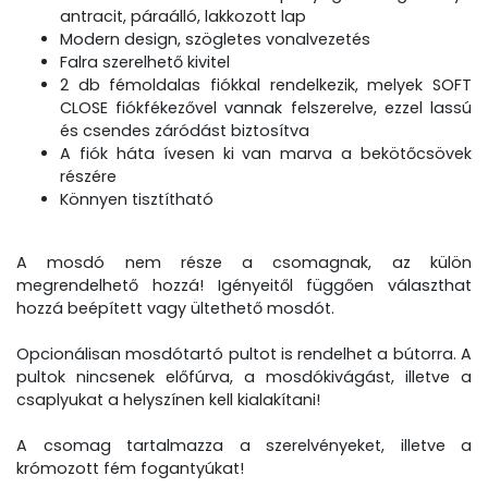
antracit, páraálló, lakkozott lap
Modern design, szögletes vonalvezetés
Falra szerelhető kivitel
2 db fémoldalas fiókkal rendelkezik, melyek SOFT
CLOSE fiókfékezővel vannak felszerelve, ezzel lassú
és csendes záródást biztosítva
A fiók háta ívesen ki van marva a bekötőcsövek
részére
Könnyen tisztítható
A mosdó nem része a csomagnak, az külön
megrendelhető hozzá! Igényeitől függően választhat
hozzá beépített vagy ültethető mosdót.
Opcionálisan mosdótartó pultot is rendelhet a bútorra. A
pultok nincsenek előfúrva, a mosdókivágást, illetve a
csaplyukat a helyszínen kell kialakítani!
A csomag tartalmazza a szerelvényeket, illetve a
krómozott fém fogantyúkat!