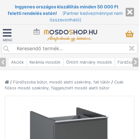
Ingyenes országos kiszállítás minden 50 000 Ft
feletti rendelés estén!
(Partner kedvezménnyel nem
összevonható)
M
OSDO
S
HOP
.
HU
Álomfürdőszoba egy kattintásra...
MENÜ
Akciók
Kerámia mosdók
Öntött márvány mosdók
Fürdőszob
/
Fürdőszoba bútor, mosdó alatti szekrény, fali tükör
/
Csak
fiókos mosdó szekrény, függesztett mosdó alatti bútor