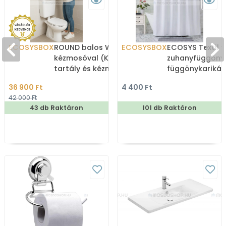
ECOSYSBOX
ROUND balos WC tartály
ECOSYSBOX
ECOSYS Textil v
kézmosóval (Kombi WC
zuhanyfüggöny
tartály és kézmosó)
függönykarikáv
180x200cm -
36 900 Ft
4 400 Ft
Zuhanyfüggöny 
42 000 Ft
43 db Raktáron
101 db Raktáron