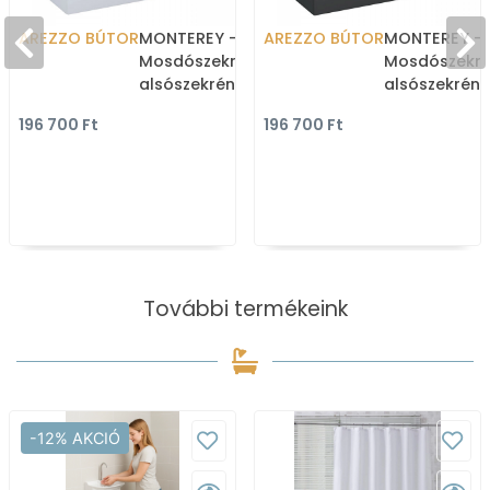
AREZZO BÚTOR
MONTEREY -
AREZZO BÚTOR
MONTEREY -
Mosdószekrény,
Mosdószekré
alsószekrény 2 fiókkal -
alsószekrény 
100cm - Lakkozott,
100cm - Lakk
196 700 Ft
196 700 Ft
magasfényű fehér
magasfényű 
(mosdókagyló nélkül)
(mosdókagyl
További termékeink
-12% AKCIÓ