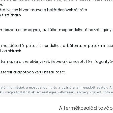
va
háta ívesen ki van marva a bekötőcsövek részére
 tisztítható
része a csomagnak, az külön megrendelhető hozzá! Igényeit
 mosdótartó pultot is rendelhet a bútorra. A pultok nincse
 kialakítani!
talmazza a szerelvényeket, illetve a krómozott fém fogantyúk
zerelt állapotban kerül kiszállításra.
álható információk a mosdoshop.hu és a gyártó által megadott adatok. 
lkül megváltoztathatják. Az esetleges változásért, szöveg hibákért, fotó e
A termékcsalád tovább