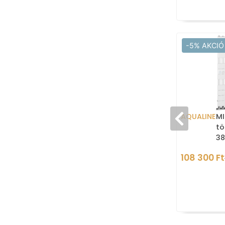
-5% AKCIÓ
AQUALINE
MI
tö
38
(
108 300 Ft