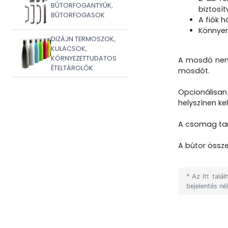
BÚTORFOGANTYÚK,
biztosít
BÚTORFOGASOK
A fiók 
Könnyen
DIZÁJN TERMOSZOK,
KULACSOK,
KÖRNYEZETTUDATOS
A mosdó nem 
ÉTELTÁROLÓK
mosdót.
Opcionálisan
helyszínen kell
A csomag tar
A bútor összes
* Az itt tal
bejelentés né