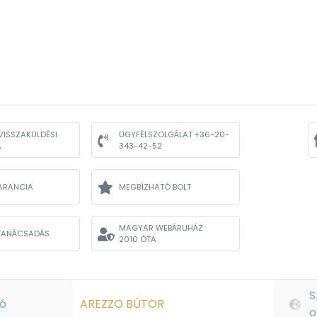
VISSZAKÜLDÉSI
ÜGYFÉLSZOLGÁLAT +36-20-
A
343-42-52
ARANCIA
MEGBÍZHATÓ BOLT
MAGYAR WEBÁRUHÁZ
TANÁCSADÁS
2010 ÓTA
S
ó
AREZZO BÚTOR
o