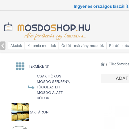
Ingyenes országos kiszállít
M
OSDO
S
HOP
.
HU
Álomfürdőszoba egy kattintásra...
Akciók
Kerámia mosdók
Öntött márvány mosdók
Fürdőszob
/
Fürdőszoba 
TERMÉKEINK
CSAK FIÓKOS
ADAT
MOSDÓ SZEKRÉNY,
FÜGGESZTETT
MOSDÓ ALATTI
BÚTOR
RAKTÁRON