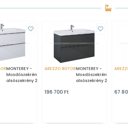
TOR
MONTEREY -
AREZZO BÚTOR
MONTEREY -
AREZZ
Mosdószekrény,
Mosdószekrény,
alsószekrény 2 fiókkal -
alsószekrény 2 fiókkal -
100cm - Lakkozott,
100cm - Lakkozott,
196 700 Ft
67 80
magasfényű fehér
magasfényű antracit
(mosdókagyló nélkül)
(mosdókagyló nélkül)