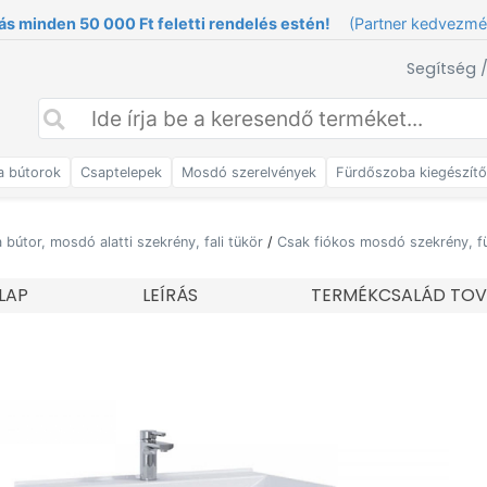
ás minden 50 000 Ft feletti rendelés estén!
(Partner kedvezm
Segítség 
a bútorok
Csaptelepek
Mosdó szerelvények
Fürdőszoba kiegészít
bútor, mosdó alatti szekrény, fali tükör
/
Csak fiókos mosdó szekrény, fü
LAP
LEÍRÁS
TERMÉKCSALÁD TOV