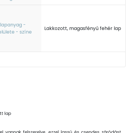
lapanyag -
Lakkozott, magasfényű fehér lap
elülete - színe
t lap
el vannak felszerelve, ezzel lassú és csendes záródást