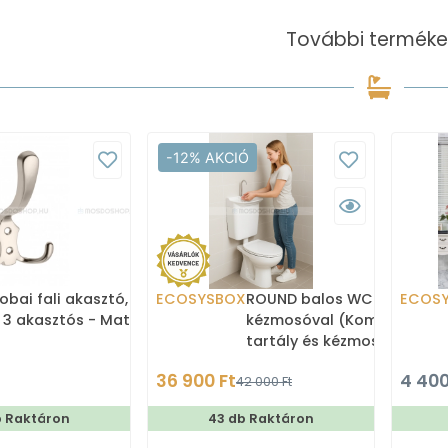
További terméke
-12% AKCIÓ
obai fali akasztó,
ECOSYSBOX
ROUND balos WC tartály
ECOS
 3 akasztós - Matt
kézmosóval (Kombi WC
tartály és kézmosó)
36 900 Ft
4 400
42 000 Ft
b Raktáron
43 db Raktáron