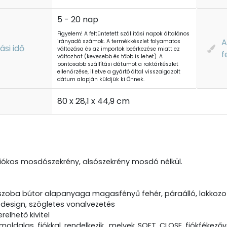
5 - 20 nap
Figyelem! A feltüntetett szállítási napok általános
A
irányadó számok. A termékkészlet folyamatos
tási idő
változása és az importok beérkezése miatt ez
f
változhat (kevesebb és több is lehet). A
pontosabb szállítási dátumot a raktárkészlet
ellenőrzése, illetve a gyártó által visszaigazolt
dátum alapján küldjük ki Önnek.
t
80 x 28,1 x 44,9 cm
iókos mosdószekrény, alsószekrény mosdó nélkül.
szoba bútor alapanyaga magasfényű fehér, páraálló, lakkozot
design, szögletes vonalvezetés
erelhető kivitel
moldalas fiókkal rendelkezik, melyek SOFT CLOSE fiókfékezőv