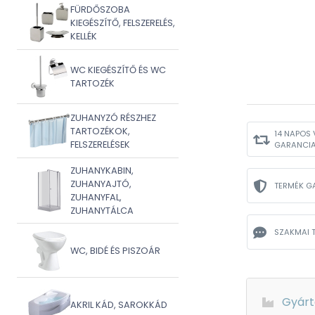
FÜRDŐSZOBA
KIEGÉSZÍTŐ, FELSZERELÉS,
KELLÉK
WC KIEGÉSZÍTŐ ÉS WC
TARTOZÉK
ZUHANYZÓ RÉSZHEZ
TARTOZÉKOK,
14 NAPOS 
FELSZERELÉSEK
GARANCI
ZUHANYKABIN,
ZUHANYAJTÓ,
TERMÉK G
ZUHANYFAL,
ZUHANYTÁLCA
SZAKMAI 
WC, BIDÉ ÉS PISZOÁR
Gyárt
AKRIL KÁD, SAROKKÁD