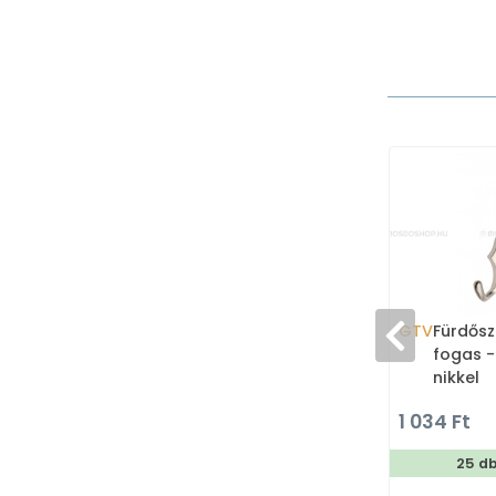
GTV
Fürdősz
fogas -
nikkel
1 034 Ft
25 d