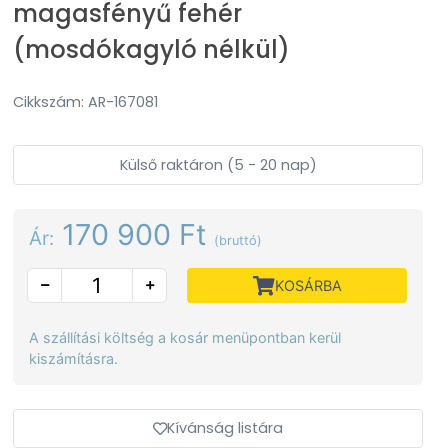
magasfényű fehér
(mosdókagyló nélkül)
Cikkszám: AR-167081
Külső raktáron (5 - 20 nap)
170 900 Ft
Ár:
(bruttó)
KOSÁRBA
A szállítási költség a kosár menüpontban kerül
kiszámításra.
Kívánság listára