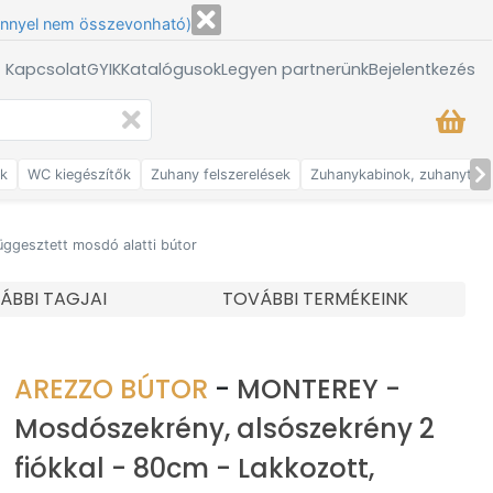
énnyel nem összevonható)
/ Kapcsolat
GYIK
Katalógusok
Legyen partnerünk
Bejelentkezés
ők
WC kiegészítők
Zuhany felszerelések
Zuhanykabinok, zuhanytálc
ggesztett mosdó alatti bútor
ÁBBI TAGJAI
TOVÁBBI TERMÉKEINK
AREZZO BÚTOR
-
MONTEREY -
Mosdószekrény, alsószekrény 2
fiókkal - 80cm - Lakkozott,