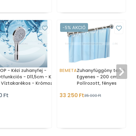
-5% AKCIÓ
OP - Kézi zuhanyfej -
BEMETA
Zuhanyfüggöny tartó rúd 
tfunkciós - D11,5cm - Kerek
Egyenes - 200 cm -
 Víztakarékos - Krómozott
Polírozott, fényes
BS (GYHS10400)
rozsdamentes acél
0 Ft
33 250 Ft
35 000 Ft