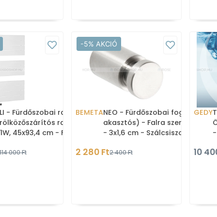
-5% AKCIÓ
LI - Fürdőszobai radiátor,
BEMETA
NEO - Fürdőszobai fogas (1
GEDY
T
rölközőszárítós radiátor,
akasztós) - Falra szerelhető
Ö
1W, 45x93,4 cm - Fehér
- 3x1,6 cm - Szálcsiszolt
-
DC600T)
rozsdamentes acél
A
2 280 Ft
10 40
114 000 Ft
2 400 Ft