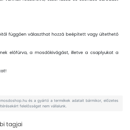
ől függően választhat hozzá beépített vagy ültethető
nek előfúrva, a mosdókivágást, illetve a csaplyukat a
at!
A mosdoshop.hu és a gyártó a termékek adatait bármikor, előzetes
ltérésekért felelősséget nem vállalunk.
i tagjai