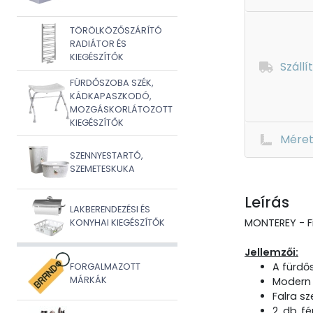
TÖRÖLKÖZŐSZÁRÍTÓ
RADIÁTOR ÉS
KIEGÉSZÍTŐK
Szállí
FÜRDŐSZOBA SZÉK,
KÁDKAPASZKODÓ,
MOZGÁSKORLÁTOZOTT
KIEGÉSZÍTŐK
Mére
SZENNYESTARTÓ,
SZEMETESKUKA
Leírás
LAKBERENDEZÉSI ÉS
MONTEREY - F
KONYHAI KIEGÉSZÍTŐK
Jellemzői:
A fürdő
FORGALMAZOTT
MÁRKÁK
Modern 
Falra sz
2 db fé