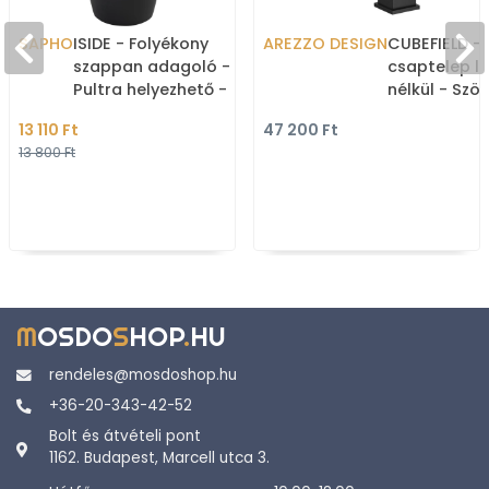
SAPHO
ISIDE - Folyékony
AREZZO DESIGN
CUBEFIELD -
szappan adagoló -
csaptelep l
Pultra helyezhető -
nélkül - Szö
Fekete műgyanta
fekete
13 110 Ft
47 200 Ft
13 800 Ft
M
OSDO
S
HOP
.
HU
rendeles@mosdoshop.hu
+36-20-343-42-52
Bolt és átvételi pont
1162. Budapest, Marcell utca 3.