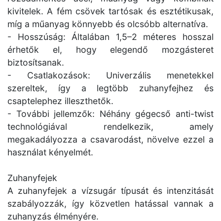
kivitelek. A fém csövek tartósak és esztétikusak,
míg a műanyag könnyebb és olcsóbb alternatíva.
- Hosszúság: Általában 1,5–2 méteres hosszal
érhetők el, hogy elegendő mozgásteret
biztosítsanak.
- Csatlakozások: Univerzális menetekkel
szereltek, így a legtöbb zuhanyfejhez és
csaptelephez illeszthetők.
- További jellemzők: Néhány gégecső anti-twist
technológiával rendelkezik, amely
megakadályozza a csavarodást, növelve ezzel a
használat kényelmét.
Zuhanyfejek
A zuhanyfejek a vízsugár típusát és intenzitását
szabályozzák, így közvetlen hatással vannak a
zuhanyzás élményére.