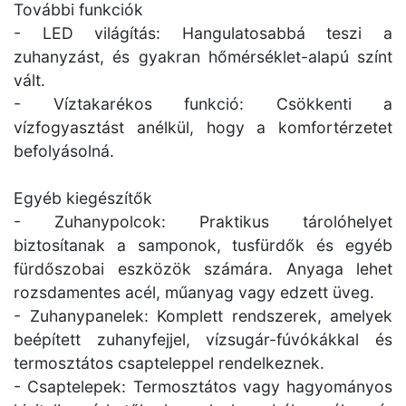
További funkciók
- LED világítás: Hangulatosabbá teszi a
zuhanyzást, és gyakran hőmérséklet-alapú színt
vált.
- Víztakarékos funkció: Csökkenti a
vízfogyasztást anélkül, hogy a komfortérzetet
befolyásolná.
Egyéb kiegészítők
- Zuhanypolcok: Praktikus tárolóhelyet
biztosítanak a samponok, tusfürdők és egyéb
fürdőszobai eszközök számára. Anyaga lehet
rozsdamentes acél, műanyag vagy edzett üveg.
- Zuhanypanelek: Komplett rendszerek, amelyek
beépített zuhanyfejjel, vízsugár-fúvókákkal és
termosztátos csapteleppel rendelkeznek.
- Csaptelepek: Termosztátos vagy hagyományos