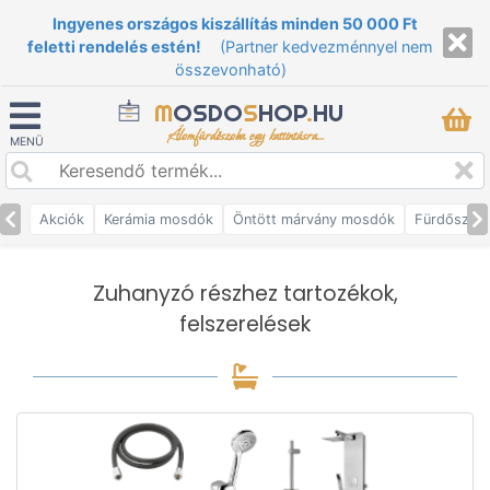
Ingyenes országos kiszállítás minden 50 000 Ft
feletti rendelés estén!
(Partner kedvezménnyel nem
összevonható)
M
OSDO
S
HOP
.
HU
Álomfürdőszoba egy kattintásra...
MENÜ
Akciók
Kerámia mosdók
Öntött márvány mosdók
Fürdőszob
Zuhanyzó részhez tartozékok,
felszerelések