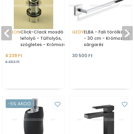
DIPLON
Click-Clack mosdó
GEDY
ELBA - Fali törölközőta
lefolyó - Túlfolyós,
- 30 cm - Krómozott
szögletes - Krómozott
sárgaréz
4 239 Ft
30 500 Ft
4 463 Ft
-5% AKCIÓ