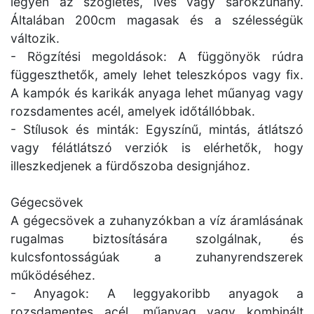
legyen az szögletes, íves vagy sarokzuhany.
Általában 200cm magasak és a szélességük
változik.
- Rögzítési megoldások: A függönyök rúdra
függeszthetők, amely lehet teleszkópos vagy fix.
A kampók és karikák anyaga lehet műanyag vagy
rozsdamentes acél, amelyek időtállóbbak.
- Stílusok és minták: Egyszínű, mintás, átlátszó
vagy félátlátszó verziók is elérhetők, hogy
illeszkedjenek a fürdőszoba designjához.
Gégecsövek
A gégecsövek a zuhanyzókban a víz áramlásának
rugalmas biztosítására szolgálnak, és
kulcsfontosságúak a zuhanyrendszerek
működéséhez.
- Anyagok: A leggyakoribb anyagok a
rozsdamentes acél, műanyag vagy kombinált