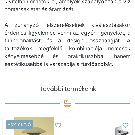
kivitelben érhetők el, amelyek szabályozzák a víz
hőmérsékletét és áramlását.
A zuhanyzó felszereléseinek kiválasztásakor
érdemes figyelembe venni az egyéni igényeket, a
funkcionalitást és a design összhangját. A
tartozékok megfelelő kombinációja nemcsak
kényelmesebbé és praktikusabbá, hanem
esztétikusabbá is varázsolja a fürdőszobát.
További termékeink
-5% AKCIÓ