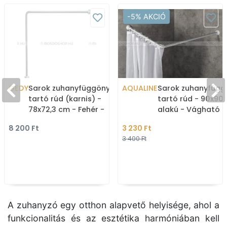
-5% AKCIÓ
GEDY
Sarok zuhanyfüggöny
AQUALINE
Sarok zuhanyfügg
tartó rúd (karnis) -
tartó rúd - 90x90c
78x72,3 cm - Fehér -
alakú - Vágható -
Alumínium
alumínium
8 200 Ft
3 230 Ft
3 400 Ft
A zuhanyzó egy otthon alapvető helyisége, ahol a
funkcionalitás és az esztétika harmóniában kell