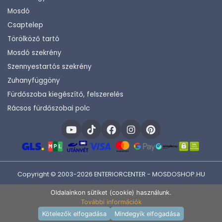
Mosdó
Csaptelep
Törölköző tartó
Mosdó szekrény
Szennyestartós szekrény
Zuhanyfüggöny
Fürdőszoba kiegészítő, felszerelés
Rácsos fürdőszobai polc
Copyright © 2003-2026 ENTERIORCENTER - MOSDOSHOP.HU
Fejlesztette:
KHAM IT
Oldalainkon sütiket (cookie) használunk.
További információk
Termékek raktáron
Kötelezők elfogadása
Mindegyik elfogadása