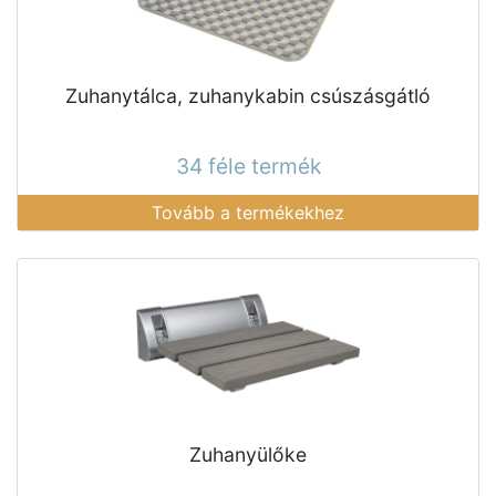
Zuhanytálca, zuhanykabin csúszásgátló
34 féle termék
Tovább a termékekhez
Zuhanyülőke