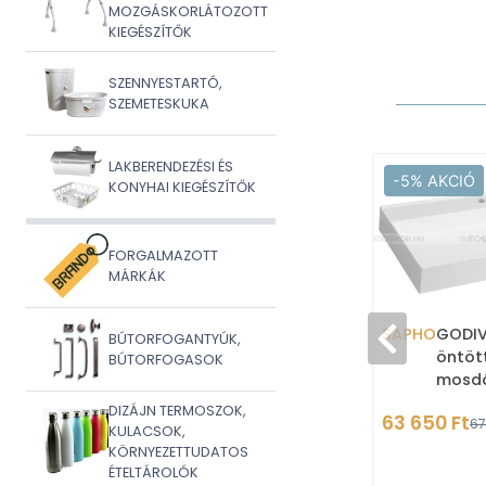
MOZGÁSKORLÁTOZOTT
KIEGÉSZÍTŐK
SZENNYESTARTÓ,
SZEMETESKUKA
LAKBERENDEZÉSI ÉS
-5% AKCIÓ
KONYHAI KIEGÉSZÍTŐK
FORGALMAZOTT
MÁRKÁK
SAPHO
GODIV
BÚTORFOGANTYÚK,
öntöt
BÚTORFOGASOK
mosdó
balos 
DIZÁJN TERMOSZOK,
63 650 Ft
67
szere
KULACSOK,
KÖRNYEZETTUDATOS
ÉTELTÁROLÓK