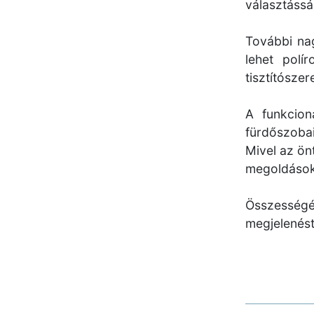
választássá
További nag
lehet polí
tisztítósze
A funkcion
fürdőszobai
Mivel az ön
megoldásoka
Összességéb
megjelenést