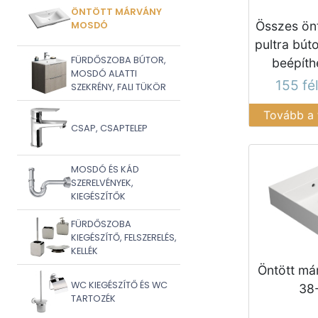
ÖNTÖTT MÁRVÁNY
Összes ön
MOSDÓ
pultra búto
FÜRDŐSZOBA BÚTOR,
beépít
MOSDÓ ALATTI
155 fé
SZEKRÉNY, FALI TÜKÖR
Tovább a
CSAP, CSAPTELEP
MOSDÓ ÉS KÁD
SZERELVÉNYEK,
KIEGÉSZÍTŐK
FÜRDŐSZOBA
KIEGÉSZÍTŐ, FELSZERELÉS,
KELLÉK
Öntött m
WC KIEGÉSZÍTŐ ÉS WC
38
TARTOZÉK