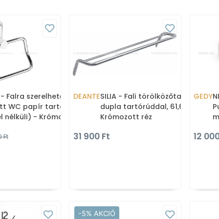
- Falra szerelhető,
DEANTE
SILIA - Fali törölközőtartó
GEDY
N
tt WC papír tartó
dupla tartórúddal, 61,6 cm -
P
l nélküli) - Krómozott
Krómozott réz
m
31 900 Ft
12 000
0 Ft
-5% AKCIÓ