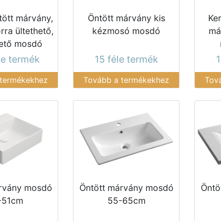
tött márvány,
Öntött márvány kis
Ker
rra ültethető,
kézmosó mosdó
má
hető mosdó
le termék
15 féle termék
1
 termékekhez
Tovább a termékekhez
Tov
árvány mosdó
Öntött márvány mosdó
Öntö
-51cm
55-65cm