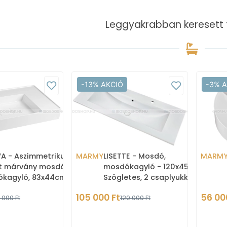
Leggyakrabban keresett 
-13% AKCIÓ
-3% 
A - Aszimmetrikus
MARMY
LISETTE - Mosdó,
MARM
t márvány mosdó,
mosdókagyló - 120x45 cm -
kagyló, 83x44cm,
Szögletes, 2 csaplyukkal -
- Pultra, bútorra, falra
Pultba, bútorba
105 000 Ft
56 00
 000 Ft
120 000 Ft
lhető
süllyeszthető