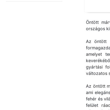
Öntött már
országos kis
Az öntött
formagazda
amelyet t
keverékéből
gyártási f
változatos 
Az öntött 
ami elegáns
fehér és vi
felület rá