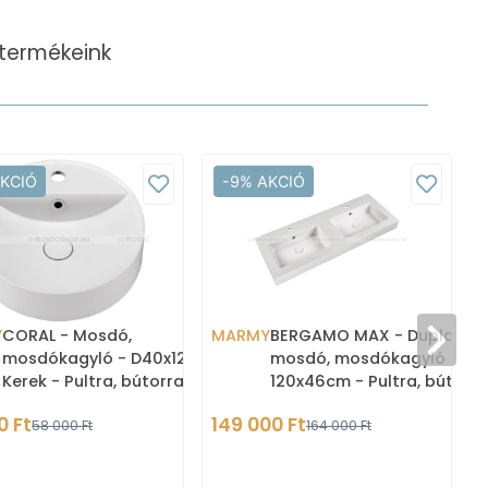
termékeink
AKCIÓ
-9% AKCIÓ
Y
CORAL - Mosdó,
MARMY
BERGAMO MAX - Dupla
mosdókagyló - D40x12 cm -
mosdó, mosdókagyló
Kerek - Pultra, bútorra
120x46cm - Pultra, bútorra
ültethető
falra szerelhető - Fehér
0 Ft
149 000 Ft
58 000 Ft
164 000 Ft