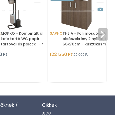
E
MOKKO - Kombinált álló WC
SAPHO
THEIA - Fali mosdószekrény
kefe tartó WC papír
alsószekrény 2 nyílóajtóval
tartóval és polccal - Matt
66x70cm - Rusztikus fenyő
fekete rozsdamentes acél
színű MDF (mosdókagyló
0 Ft
122 550 Ft
129 000 Ft
nélkül )
zőknek /
Cikkek
BLOG