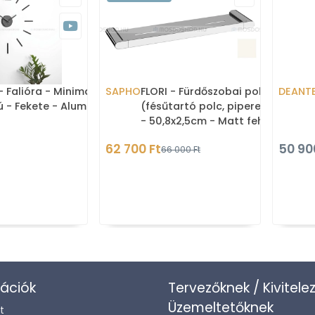
- Falióra - Minimalista
SAPHO
FLORI - Fürdőszobai polc
DEANT
ú - Fekete - Alumínium
(fésűtartó polc, piperepolc)
- 50,8x2,5cm - Matt fehér
62 700 Ft
50 90
66 000 Ft
ációk
Tervezőknek / Kivitele
Üzemeltetőknek
t