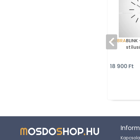
UMBRA
BLINK 
stílus
18 900 Ft
Inform
M
OSDO
S
HOP
.
HU
Kapcsola