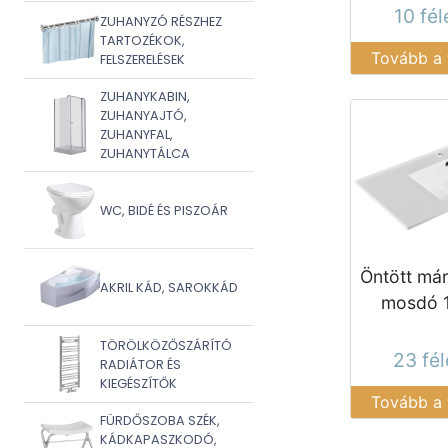
10 fé
ZUHANYZÓ RÉSZHEZ
TARTOZÉKOK,
Tovább a
FELSZERELÉSEK
ZUHANYKABIN,
ZUHANYAJTÓ,
ZUHANYFAL,
ZUHANYTÁLCA
WC, BIDÉ ÉS PISZOÁR
Öntött má
AKRIL KÁD, SAROKKÁD
mosdó 
TÖRÖLKÖZŐSZÁRÍTÓ
23 fé
RADIÁTOR ÉS
KIEGÉSZÍTŐK
Tovább a
FÜRDŐSZOBA SZÉK,
KÁDKAPASZKODÓ,