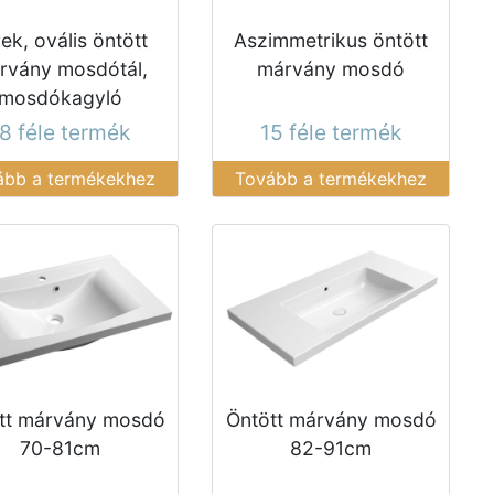
ek, ovális öntött
Aszimmetrikus öntött
rvány mosdótál,
márvány mosdó
mosdókagyló
8 féle termék
15 féle termék
ább a termékekhez
Tovább a termékekhez
tt márvány mosdó
Öntött márvány mosdó
70-81cm
82-91cm