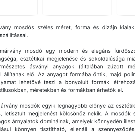
vány mosdós széles méret, forma és dizájn kialak
zállítással.
 márvány mosdó egy modern és elegáns fürdőszo
gséga, esztétikai megjelenése és sokoldalúsága mi
ermészetes ásványi anyagok (általában zúzott 
 állítanak elő. Az anyagot formába öntik, majd polí
olyamat lehetővé teszi a bonyolult formák létreho
stílusokban, méretekben és formákban érhetők el.
márvány mosdók egyik legnagyobb előnye az esztétik
, letisztult megjelenést kölcsönöz nekik. A mosdók
lágos árnyalatok dominálnak, amelyek könnyedén ille
adásul könnyen tisztítható, ellenáll a szennyeződ