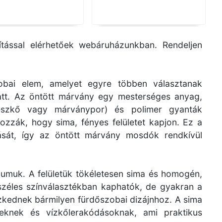
ítással elérhetőek webáruházunkban. Rendeljen
bai elem, amelyet egyre többen választanak
att. Az öntött márvány egy mesterséges anyag,
mészkő vagy márványpor) és polimer gyanták
rozzák, hogy sima, fényes felületet kapjon. Ez a
zását, így az öntött márvány mosdók rendkívül
umuk. A felületük tökéletesen sima és homogén,
 széles színválasztékban kaphatók, de gyakran a
szkednek bármilyen fürdőszobai dizájnhoz. A sima
éseknek és vízkőlerakódásoknak, ami praktikus