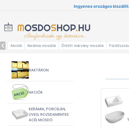
Ingyenes országos kiszállít
M
OSDO
S
HOP
.
HU
Álomfürdőszoba egy kattintásra...
Akciók
Kerámia mosdók
Öntött márvány mosdók
Fürdőszob
RAKTÁRON
AKCIÓK
KERÁMIA, PORCELÁN,
ÜVEG, ROZSDAMENTES
ACÉL MOSDÓ