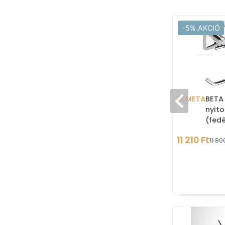
-5% AKCIÓ
BEMETA
BETA 
nyito
(fedé
réz
11 210 Ft
11 80