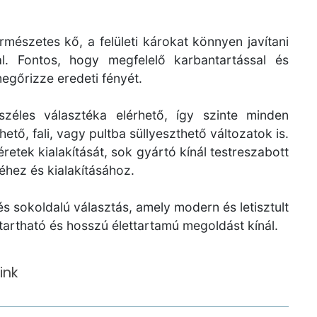
mészetes kő, a felületi károkat könnyen javítani
al. Fontos, hogy megfelelő karbantartással és
egőrizze eredeti fényét.
zéles választéka elérhető, így szinte minden
tő, fali, vagy pultba süllyeszthető változatok is.
retek kialakítását, sok gyártó kínál testreszabott
éhez és kialakításához.
 sokoldalú választás, amely modern és letisztult
tartható és hosszú élettartamú megoldást kínál.
ink