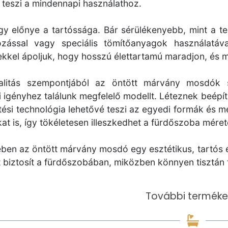
 teszi a mindennapi használathoz.
y előnye a tartóssága. Bár sérülékenyebb, mint a ter
rozással vagy speciális tömítőanyagok használatáv
rekkel ápoljuk, hogy hosszú élettartamú maradjon, és m
alitás szempontjából az öntött márvány mosdók s
 igényhez találunk megfelelő modellt. Léteznek beépíthe
tési technológia lehetővé teszi az egyedi formák és mé
t is, így tökéletesen illeszkedhet a fürdőszoba méret
en az öntött márvány mosdó egy esztétikus, tartós és
 biztosít a fürdőszobában, miközben könnyen tisztán 
További terméke