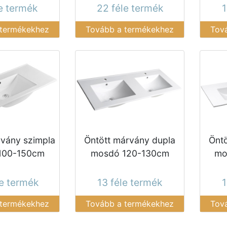
le termék
22 féle termék
1
 termékekhez
Tovább a termékekhez
Tov
rvány szimpla
Öntött márvány dupla
Öntö
100-150cm
mosdó 120-130cm
mo
le termék
13 féle termék
1
 termékekhez
Tovább a termékekhez
Tov