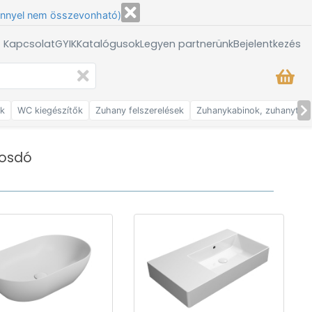
énnyel nem összevonható)
/ Kapcsolat
GYIK
Katalógusok
Legyen partnerünk
Bejelentkezés
ők
WC kiegészítők
Zuhany felszerelések
Zuhanykabinok, zuhanytálc
osdó