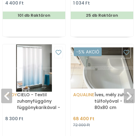
4 400 Ft
1 034 Ft
101 db Raktáron
25 db Raktáron
-5% AKCIÓ
GEDY
CIELO - Textil
AQUALINE
Íves, mély zuhany
zuhanyfüggöny
túlfolyóval - Fehér 
függönykarikával -
80x80 cm
120x200 cm - Szövet -
8 300 Ft
68 400 Ft
Fehér, kék színátmenetes
72 000 Ft