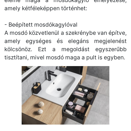
eleme maga a mosdókagyló elhelyezése,
amely kétféleképpen történhet:
- Beépített mosdókagylóval
A mosdó közvetlenül a szekrénybe van építve,
amely egységes és elegáns megjelenést
kölcsönöz. Ezt a megoldást egyszerűbb
tisztítani, mivel mosdó maga a pult is egyben.