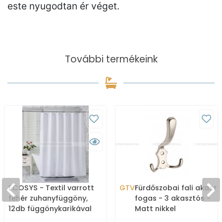
este nyugodtan ér véget.
További termékeink
ECOSYS - Textil varrott
GTV
Fürdőszobai fali akaszt
fehér zuhanyfüggöny,
fogas - 3 akasztós -
12db függönykarikával
Matt nikkel
180x200cm