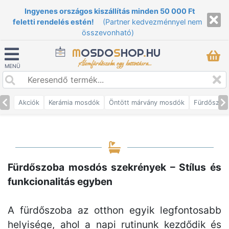
Ingyenes országos kiszállítás minden 50 000 Ft
feletti rendelés estén!
(Partner kedvezménnyel nem
összevonható)
M
OSDO
S
HOP
.
HU
Álomfürdőszoba egy kattintásra...
MENÜ
Akciók
Kerámia mosdók
Öntött márvány mosdók
Fürdőszob
Fürdőszoba mosdós szekrények – Stílus és
funkcionalitás egyben
A fürdőszoba az otthon egyik legfontosabb
helyisége, ahol a napi rutinunk kezdődik és