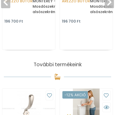
AREZZO BÚTOR
MONTEREY -
AREZZO BÚTOR
MONTEREY -
Mosdószekrény,
Mosdószekré
alsószekrény 2 fiókkal -
alsószekrény 
100cm - Lakkozott,
100cm - Lakk
196 700 Ft
196 700 Ft
magasfényű fehér
magasfényű 
(mosdókagyló nélkül)
(mosdókagyl
További termékeink
-12% AKCIÓ