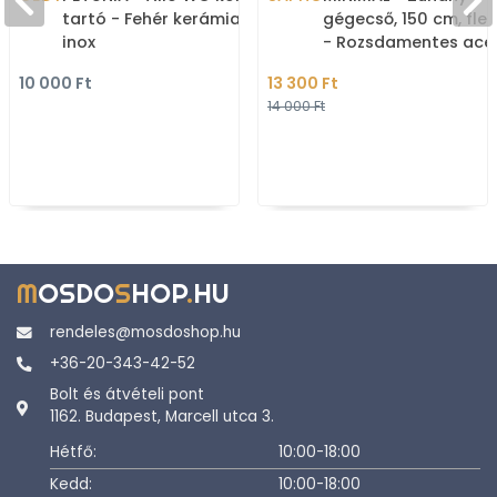
tartó - Fehér kerámia,
gégecső, 150 cm, flexi
inox
- Rozsdamentes acé
10 000 Ft
13 300 Ft
14 000 Ft
M
OSDO
S
HOP
.
HU
rendeles@mosdoshop.hu
+36-20-343-42-52
Bolt és átvételi pont
1162. Budapest, Marcell utca 3.
Hétfő:
10:00-18:00
Kedd:
10:00-18:00