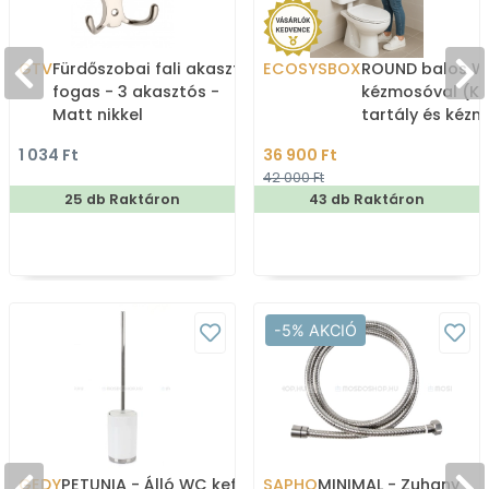
GTV
Fürdőszobai fali akasztó,
ECOSYSBOX
ROUND balos WC
fogas - 3 akasztós -
kézmosóval (K
Matt nikkel
tartály és kéz
1 034 Ft
36 900 Ft
42 000 Ft
25 db Raktáron
43 db Raktáron
-5% AKCIÓ
GEDY
PETUNIA - Álló WC kefe
SAPHO
MINIMAL - Zuhany