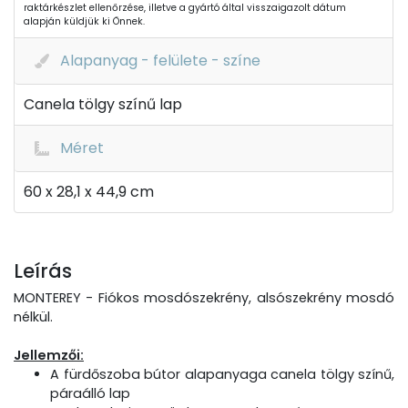
raktárkészlet ellenőrzése, illetve a gyártó által visszaigazolt dátum
alapján küldjük ki Önnek.
Alapanyag - felülete - színe
Canela tölgy színű lap
Méret
60 x 28,1 x 44,9 cm
Leírás
MONTEREY - Fiókos mosdószekrény, alsószekrény mosdó
nélkül.
Jellemzői:
A fürdőszoba bútor alapanyaga canela tölgy színű,
páraálló lap