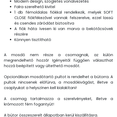
Modern design, szögletes vonalvezetés
Falra szerelhető kivitel
1 db fémoldalas fiókkal rendelkezik, melyek SOFT
CLOSE fiókfékezővel vannak felszerelve, ezzel lassú
és csendes záródást biztosítva
A fiók háta ívesen ki van marva a bekötőcsövek
részére
Könnyen tisztítható
A mosdó nem része a csomagnak, az külön
megrendelhető hozzá! Igényeitől függően választhat
hozzá beépített vagy ültethető mosdót.
Opcionálisan mosdótartó pultot is rendelhet a bútorra. A
pultok nincsenek előfúrva, a mosdókivágást, illetve a
csaplyukat a helyszínen kell kialakítani!
A csomag tartalmazza a szerelvényeket, illetve a
krómozott fém fogantyút!
A bútor összeszerelt állapotban kerül kiszállításra.