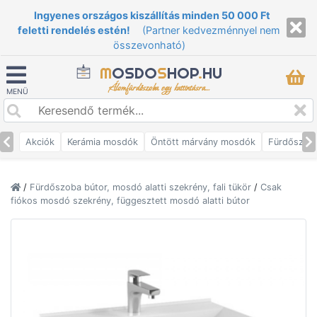
Ingyenes országos kiszállítás minden 50 000 Ft
feletti rendelés estén!
(Partner kedvezménnyel nem
összevonható)
M
OSDO
S
HOP
.
HU
Álomfürdőszoba egy kattintásra...
MENÜ
Akciók
Kerámia mosdók
Öntött márvány mosdók
Fürdőszob
/
Fürdőszoba bútor, mosdó alatti szekrény, fali tükör
/
Csak
fiókos mosdó szekrény, függesztett mosdó alatti bútor