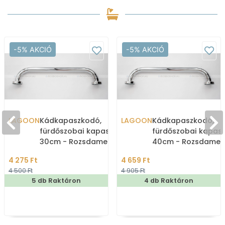
-5% AKCIÓ
-5% AKCIÓ
LAGOON
Kádkapaszkodó,
LAGOON
Kádkapaszkodó,
fürdőszobai kapaszkodó,
fürdőszobai kapas
30cm - Rozsdamentes
40cm - Rozsdamen
acél (BHR30)
acél (BHR40)
4 275 Ft
4 659 Ft
4 500 Ft
4 905 Ft
5 db Raktáron
4 db Raktáron