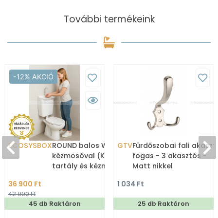
További termékeink
-12% AKCIÓ
ECOSYSBOX
ROUND balos WC tartály
GTV
Fürdőszobai fali akaszt
kézmosóval (Kombi WC
fogas - 3 akasztós -
tartály és kézmosó)
Matt nikkel
36 900 Ft
1 034 Ft
42 000 Ft
45 db Raktáron
25 db Raktáron