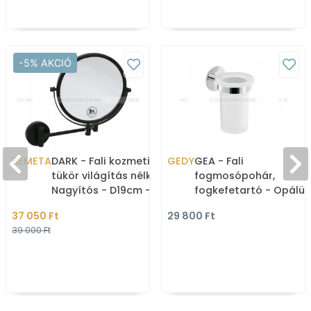
-5% AKCIÓ
BEMETA
DARK - Fali kozmetikai
GEDY
GEA - Fali
tükör világítás nélkül -
fogmosópohár,
Nagyítós - D19cm - Matt
fogkefetartó - Opálü
fekete
pohár, krómozott fali
37 050 Ft
29 800 Ft
konzol
39 000 Ft