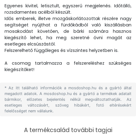
Egyenes kivitel, letisztult, egyszerű megjelenés. Időtálló,
rozsdamentes acélból készült.
Idős emberek, illetve mozgáskorlátozottak részére nagy
segítséget nyújthat a fürdőkádból való kiszállásban
mosakodást követően, de bárki számára hasznos
kiegészítő lehet, ha meg szeretné óvni magát az
esetleges elcsúszástól.
Felszerelhető függőleges és vízszintes helyzetben is.
A csomag tartalmazza a felszereléshez szükséges
kiegészítőket!
* Az itt található információk a mosdoshop.hu és a gyártó által
megadott adatok. A mosdoshop.hu és a gyártó a termékek adatait
bármikor, előzetes bejelentés nélkül megváltoztathatják. Az
esetleges változásért, szöveg hibákért, fotó eltérésekért
felelősséget nem vállalunk.
A termékcsalád további tagjai