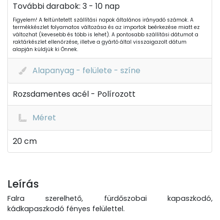
További darabok: 3 - 10 nap
Figyelem! A feltüntetett szállítási napok általános irányadó számok. A
termékkészlet folyamatos változása és az importok beérkezése miatt ez
változhat (kevesebb és több is lehet). A pontosabb szállítási dátumot a
raktárkészlet ellenőrzése, illetve a gyártó által visszaigazolt dátum
alapján küldjük ki Önnek.
Alapanyag - felülete - színe
Rozsdamentes acél - Polírozott
Méret
20 cm
Leírás
Falra szerelhető, fürdőszobai kapaszkodó,
kádkapaszkodó fényes felülettel.