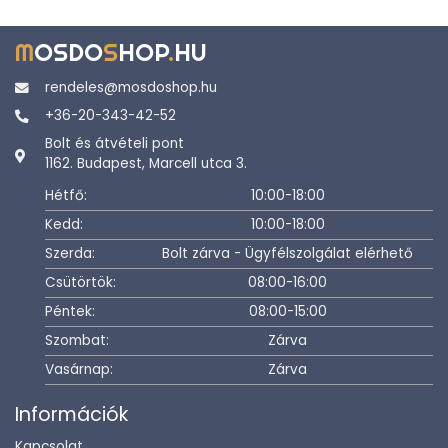
M
OSDO
S
HOP
.
HU
rendeles@mosdoshop.hu
+36-20-343-42-52
Bolt és átvételi pont
1162. Budapest, Marcell utca 3.
Hétfő:
10:00-18:00
Kedd:
10:00-18:00
Szerda:
Bolt zárva - Ügyfélszolgálat elérhető
Csütörtök:
08:00-16:00
Péntek:
08:00-15:00
Szombat:
Zárva
Vasárnap:
Zárva
Információk
Kapcsolat