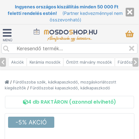
Ingyenes országos kiszállítás minden 50 000 Ft
feletti rendelés estén!
(Partner kedvezménnyel nem
összevonható)
M
OSDO
S
HOP
.
HU
Álomfürdőszoba egy kattintásra...
MENÜ
Akciók
Kerámia mosdók
Öntött márvány mosdók
Fürdőszob
/
Fürdőszoba szék, kádkapaszkodó, mozgáskorlátozott
kiegészítők
/
Fürdőszobai kapaszkodó, kádkapaszkodó
4 db RAKTÁRON (azonnal elvihető)
-5% AKCIÓ