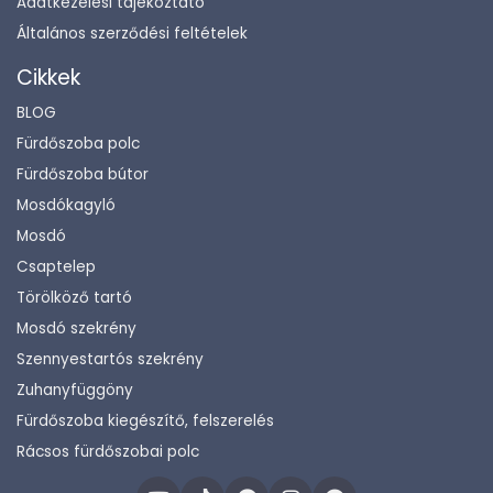
Adatkezelési tájékoztató
Általános szerződési feltételek
Cikkek
BLOG
Fürdőszoba polc
Fürdőszoba bútor
Mosdókagyló
Mosdó
Csaptelep
Törölköző tartó
Mosdó szekrény
Szennyestartós szekrény
Zuhanyfüggöny
Fürdőszoba kiegészítő, felszerelés
Rácsos fürdőszobai polc