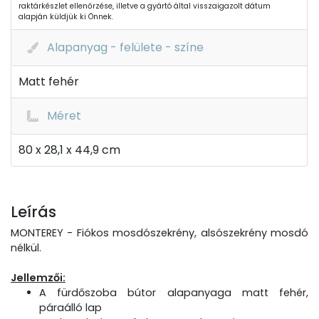
raktárkészlet ellenőrzése, illetve a gyártó által visszaigazolt dátum
alapján küldjük ki Önnek.
Alapanyag - felülete - színe
Matt fehér
Méret
80 x 28,1 x 44,9 cm
Leírás
MONTEREY - Fiókos mosdószekrény, alsószekrény mosdó
nélkül.
Jellemzői:
A fürdőszoba bútor alapanyaga matt fehér,
páraálló lap