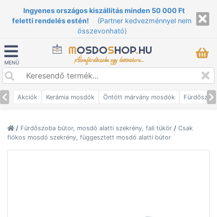
Ingyenes országos kiszállítás minden 50 000 Ft
feletti rendelés estén!
(Partner kedvezménnyel nem
összevonható)
M
OSDO
S
HOP
.
HU
Álomfürdőszoba egy kattintásra...
MENÜ
Akciók
Kerámia mosdók
Öntött márvány mosdók
Fürdőszob
/
Fürdőszoba bútor, mosdó alatti szekrény, fali tükör
/
Csak
fiókos mosdó szekrény, függesztett mosdó alatti bútor