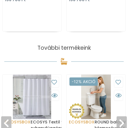
magasfényű fehér
magasfényű 
(mosdókagyló nélkül)
(mosdókagyl
További termékeink
-12% AKCIÓ
ECOSYSBOX
ECOSYS Textil varrott
ECOSYSBOX
ROUND balos WC