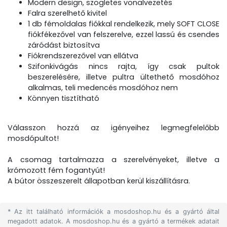
Modern design, szögletes vonalvezetés
Falra szerelhető kivitel
1 db fémoldalas fiókkal rendelkezik, mely SOFT CLOSE
fiókfékezővel van felszerelve, ezzel lassú és csendes
záródást biztosítva
Fiókrendszerezővel van ellátva
Szifonkivágás nincs rajta, így csak pultok
beszerelésére, illetve pultra ültethető mosdóhoz
alkalmas, teli medencés mosdóhoz nem
Könnyen tisztítható
Válasszon hozzá az igényeihez legmegfelelőbb
mosdópultot!
A csomag tartalmazza a szerelvényeket, illetve a
krómozott fém fogantyút!
A bútor összeszerelt állapotban kerül kiszállításra.
* Az itt található információk a mosdoshop.hu és a gyártó által
megadott adatok. A mosdoshop.hu és a gyártó a termékek adatait