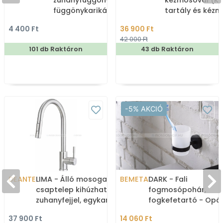
zuhanyfüggöny 12db
kézmosóval (K
függönykarikával
tartály és kéz
180x200cm -
4 400 Ft
36 900 Ft
Zuhanyfüggöny textil
42 000 Ft
101 db Raktáron
43 db Raktáron
-5% AKCIÓ
DEANTE
LIMA - Álló mosogató
BEMETA
DARK - Fali
csaptelep kihúzható
fogmosópohár,
zuhanyfejjel, egykaros -
fogkefetartó - Opál
Szálcsiszolt inox
üveg, matt fekete
37 900 Ft
14 060 Ft