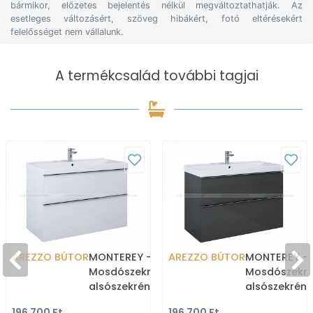
bármikor, előzetes bejelentés nélkül megváltoztathatják. Az
esetleges változásért, szöveg hibákért, fotó eltérésekért
felelősséget nem vállalunk.
A termékcsalád további tagjai
AREZZO BÚTOR
MONTEREY -
AREZZO BÚTOR
MONTEREY -
Mosdószekrény,
Mosdószekré
alsószekrény 2 fiókkal -
alsószekrény 
100cm - Lakkozott,
100cm - Lakk
196 700 Ft
196 700 Ft