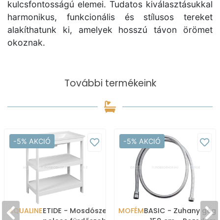
kulcsfontosságú elemei. Tudatos kiválasztásukkal
harmonikus, funkcionális és stílusos tereket
alakíthatunk ki, amelyek hosszú távon örömet
okoznak.
További termékeink
-5% AKCIÓ
-5% AKCIÓ
AQUALINE
ETIDE - Mosdószekrény,
MOFÉM
BASIC - Zuhany gég