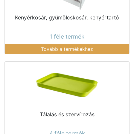
Kenyérkosár, gyümölcskosár, kenyértartó
1 féle termék
Tovább a termékekhez
Tálalás és szervírozás
4 féle termék