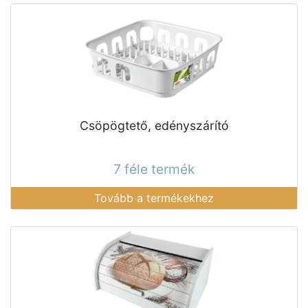
Csöpögtető, edényszárító
7 féle termék
Tovább a termékekhez