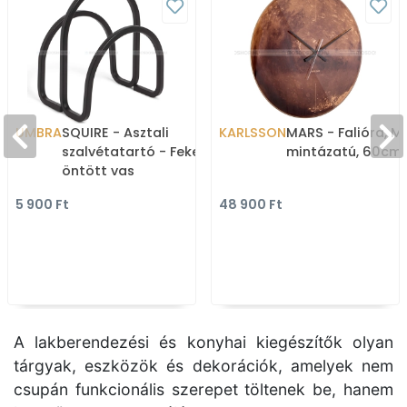
UMBRA
SQUIRE - Asztali
KARLSSON
MARS - Falióra, M
szalvétatartó - Fekete
mintázatú, 60cm
öntött vas
5 900 Ft
48 900 Ft
A lakberendezési és konyhai kiegészítők olyan
tárgyak, eszközök és dekorációk, amelyek nem
csupán funkcionális szerepet töltenek be, hanem