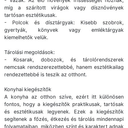
- Vázák: Az élő növények frissességet hoznak,
míg a szárított virágok vagy dísznövények
tartósan esztétikusak.
- Polcok és dísztárgyak: Kisebb szobrok,
gyertyák, könyvek vagy emléktárgyak
kiemelhetők velük.
Tárolási megoldások:
- Kosarak, dobozok, és tárolórendszerek
nemcsak rendszerezettebbé, hanem esztétikailag
rendezettebbé is teszik az otthont.
Konyhai kiegészítők
A konyha az otthon szíve, ezért itt különösen
fontos, hogy a kiegészítők praktikusak, tartósak
és esztétikusak legyenek. Ezek a kiegészítők
segítenek a főzés, étkezés és tárolás mindennapi
folyamataiban, miközben színt és karaktert adnak