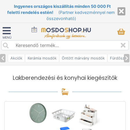
Ingyenes országos kiszállítás minden 50 000 Ft
feletti rendelés estén!
(Partner kedvezménnyel nem
összevonható)
M
OSDO
S
HOP
.
HU
Álomfürdőszoba egy kattintásra...
MENÜ
Akciók
Kerámia mosdók
Öntött márvány mosdók
Fürdőszob
Lakberendezési és konyhai kiegészítők