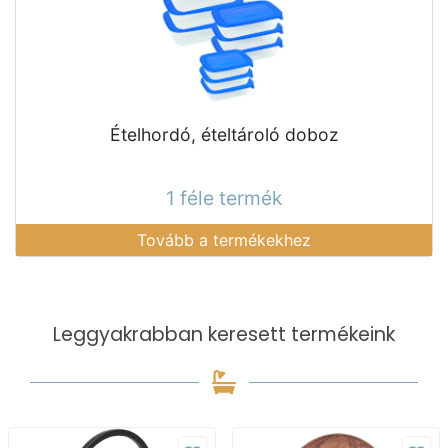
Ételhordó, ételtároló doboz
1 féle termék
Tovább a termékekhez
Leggyakrabban keresett termékeink