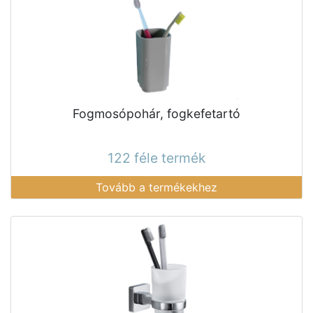
Fogmosópohár, fogkefetartó
122 féle termék
Tovább a termékekhez