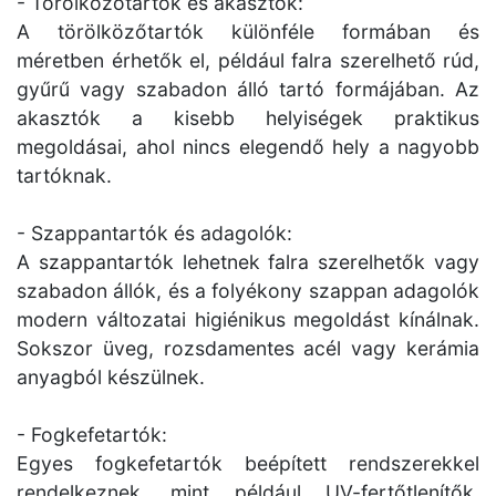
- Törölközőtartók és akasztók:
A törölközőtartók különféle formában és
méretben érhetők el, például falra szerelhető rúd,
gyűrű vagy szabadon álló tartó formájában. Az
akasztók a kisebb helyiségek praktikus
megoldásai, ahol nincs elegendő hely a nagyobb
tartóknak.
- Szappantartók és adagolók:
A szappantartók lehetnek falra szerelhetők vagy
szabadon állók, és a folyékony szappan adagolók
modern változatai higiénikus megoldást kínálnak.
Sokszor üveg, rozsdamentes acél vagy kerámia
anyagból készülnek.
- Fogkefetartók:
Egyes fogkefetartók beépített rendszerekkel
rendelkeznek, mint például UV-fertőtlenítők,