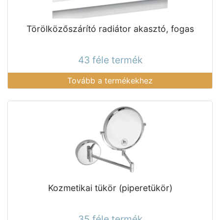
Törölközőszárító radiátor akasztó, fogas
43 féle termék
Tovább a termékekhez
Kozmetikai tükör (piperetükör)
35 féle termék