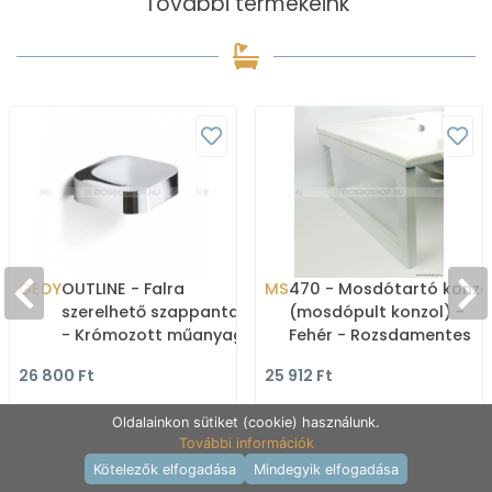
További termékeink
GEDY
OUTLINE - Falra
MS
470 - Mosdótartó konzo
szerelhető szappantartó
(mosdópult konzol) -
- Krómozott műanyag
Fehér - Rozsdamentes
(3212)
acél
26 800 Ft
25 912 Ft
Oldalainkon sütiket (cookie) használunk.
További információk
Termékek raktáron
Kötelezők elfogadása
Mindegyik elfogadása