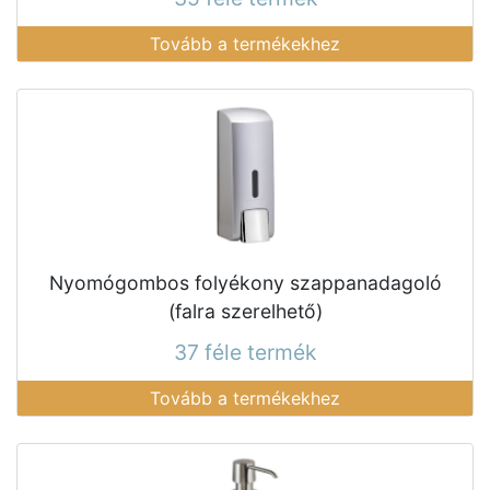
Tovább a termékekhez
Nyomógombos folyékony szappanadagoló
(falra szerelhető)
37 féle termék
Tovább a termékekhez