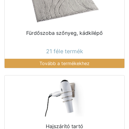
Fürdőszoba szőnyeg, kádkilépő
21 féle termék
Tovább a termékekhez
Hajszárító tartó