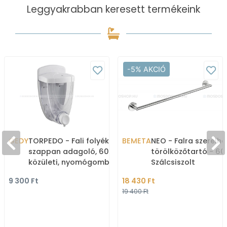
Leggyakrabban keresett termékeink
-5% AKCIÓ
GEDY
TORPEDO - Fali folyékony
BEMETA
NEO - Falra szerelhe
szappan adagoló, 600ml,
törölközőtartó - 60
közületi, nyomógombos -
Szálcsiszolt
Fehér, átlátszó műanyag
rozsdamentes acél
9 300 Ft
18 430 Ft
19 400 Ft