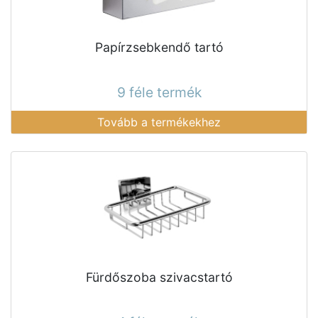
Papírzsebkendő tartó
9 féle termék
Tovább a termékekhez
Fürdőszoba szivacstartó