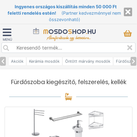
Ingyenes országos kiszállítás minden 50 000 Ft
feletti rendelés estén!
(Partner kedvezménnyel nem
összevonható)
M
OSDO
S
HOP
.
HU
Álomfürdőszoba egy kattintásra...
MENÜ
Akciók
Kerámia mosdók
Öntött márvány mosdók
Fürdőszob
Fürdőszoba kiegészítő, felszerelés, kellék