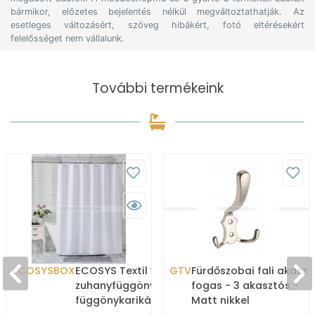
bármikor, előzetes bejelentés nélkül megváltoztathatják. Az
esetleges változásért, szöveg hibákért, fotó eltérésekért
felelősséget nem vállalunk.
További termékeink
ECOSYSBOX
ECOSYS Textil varrott
GTV
Fürdőszobai fali akaszt
zuhanyfüggöny 12db
fogas - 3 akasztós -
függönykarikával
Matt nikkel