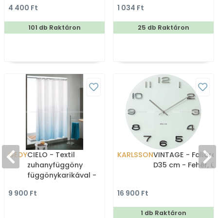
180x200cm -
4 400 Ft
1 034 Ft
Zuhanyfüggöny textil
101 db Raktáron
25 db Raktáron
GEDY
CIELO - Textil
KARLSSON
VINTAGE - Falióra,
zuhanyfüggöny
D35 cm - Fehér, ü
függönykarikával -
180x200 cm - Szövet -
9 900 Ft
16 900 Ft
Fehér, kék színátmenetes
1 db Raktáron