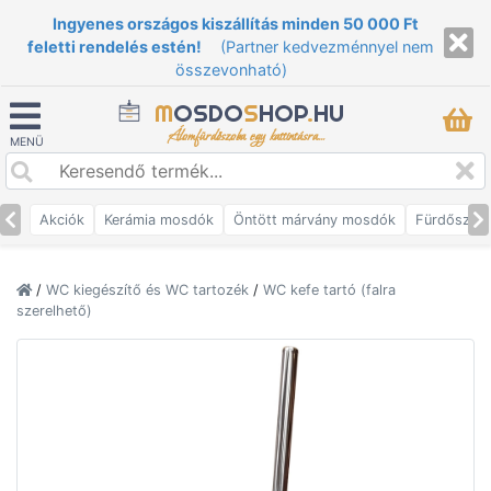
Ingyenes országos kiszállítás minden 50 000 Ft
feletti rendelés estén!
(Partner kedvezménnyel nem
összevonható)
M
OSDO
S
HOP
.
HU
Álomfürdőszoba egy kattintásra...
MENÜ
Akciók
Kerámia mosdók
Öntött márvány mosdók
Fürdőszob
/
WC kiegészítő és WC tartozék
/
WC kefe tartó (falra
szerelhető)