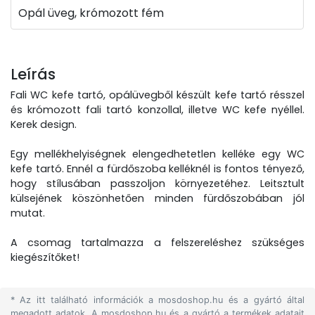
Opál üveg, krómozott fém
Leírás
Fali WC kefe tartó, opálüvegből készült kefe tartó résszel
és krómozott fali tartó konzollal, illetve WC kefe nyéllel.
Kerek design.
Egy mellékhelyiségnek elengedhetetlen kelléke egy WC
kefe tartó. Ennél a fürdőszoba kelléknél is fontos tényező,
hogy stílusában passzoljon környezetéhez. Leitsztult
külsejének köszönhetően minden fürdőszobában jól
mutat.
A csomag tartalmazza a felszereléshez szükséges
kiegészítőket!
* Az itt található információk a mosdoshop.hu és a gyártó által
megadott adatok. A mosdoshop.hu és a gyártó a termékek adatait