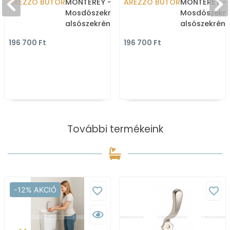
AREZZO BÚTOR
MONTEREY -
AREZZO BÚTOR
MONTEREY -
Mosdószekrény,
Mosdószekré
alsószekrény 2 fiókkal -
alsószekrény 
100cm - Lakkozott,
100cm - Lakk
196 700 Ft
196 700 Ft
magasfényű fehér
magasfényű 
(mosdókagyló nélkül)
(mosdókagyl
További termékeink
-12% AKCIÓ