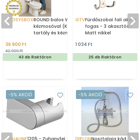
ECOSYSBOX
ROUND balos WC tartály
GTV
Fürdőszobai fali akaszt
kézmosóval (Kombi WC
fogas - 3 akasztós -
tartály és kézmosó)
Matt nikkel
36 900 Ft
1 034 Ft
42 000 Ft
43 db Raktáron
25 db Raktáron
-5% AKCIÓ
-5% AKCIÓ
AQUALINE
1205 - Zuhanyfej tartó -
DIPLON
Nosztalgia kád