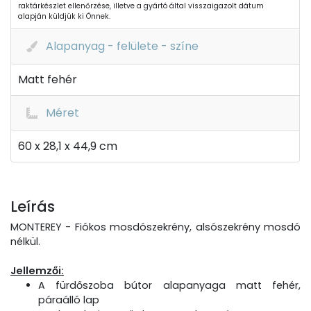
raktárkészlet ellenőrzése, illetve a gyártó által visszaigazolt dátum
alapján küldjük ki Önnek.
Alapanyag - felülete - színe
Matt fehér
Méret
60 x 28,1 x 44,9 cm
Leírás
MONTEREY - Fiókos mosdószekrény, alsószekrény mosdó
nélkül.
Jellemzői:
A fürdőszoba bútor alapanyaga matt fehér,
páraálló lap