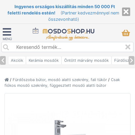
Ingyenes országos kiszállítás minden 50 000 Ft
feletti rendelés estén!
(Partner kedvezménnyel nem
összevonható)
M
OSDO
S
HOP
.
HU
Álomfürdőszoba egy kattintásra...
MENÜ
Akciók
Kerámia mosdók
Öntött márvány mosdók
Fürdőszob
/
Fürdőszoba bútor, mosdó alatti szekrény, fali tükör
/
Csak
fiókos mosdó szekrény, függesztett mosdó alatti bútor