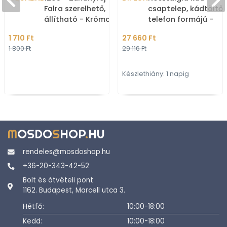
Falra szerelhető,
csaptelep, kádtöltő,
állítható - Krómozott -
telefon formájú -
Műanyag
Krómozott (ST03161-
1 710 Ft
27 660 Ft
1 800 Ft
29 116 Ft
Készlethiány: 1 napig
M
OSDO
S
HOP
.
HU
rendeles@mosdoshop.hu
+36-20-343-42-52
Bolt és átvételi pont
1162. Budapest, Marcell utca 3.
Hétfő:
10:00-18:00
Kedd:
10:00-18:00