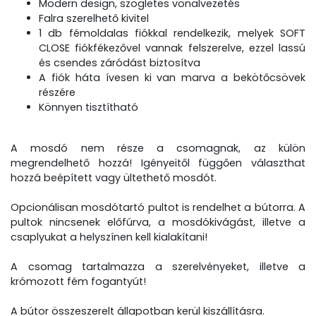
Modern design, szögletes vonalvezetés
Falra szerelhető kivitel
1 db fémoldalas fiókkal rendelkezik, melyek SOFT
CLOSE fiókfékezővel vannak felszerelve, ezzel lassú
és csendes záródást biztosítva
A fiók háta ívesen ki van marva a bekötőcsövek
részére
Könnyen tisztítható
A mosdó nem része a csomagnak, az külön
megrendelhető hozzá! Igényeitől függően választhat
hozzá beépített vagy ültethető mosdót.
Opcionálisan mosdótartó pultot is rendelhet a bútorra. A
pultok nincsenek előfúrva, a mosdókivágást, illetve a
csaplyukat a helyszínen kell kialakítani!
A csomag tartalmazza a szerelvényeket, illetve a
krómozott fém fogantyút!
A bútor összeszerelt állapotban kerül kiszállításra.