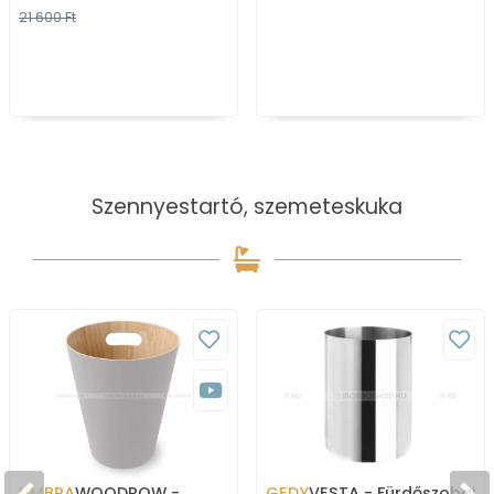
21 600 Ft
Szennyestartó, szemeteskuka
UMBRA
WOODROW -
GEDY
VESTA - Fürdőszobai