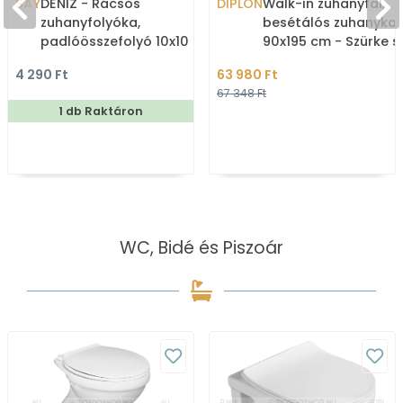
SAY
DENIZ - Rácsos
DIPLON
Walk-in zuhanyfal,
zuhanyfolyóka,
besétálós zuhanykab
padlóösszefolyó 10x10
90x195 cm - Szürke s
cm - Rozsdamentes acél,
üveg
4 290 Ft
63 980 Ft
műanyag
67 348 Ft
1 db Raktáron
WC, Bidé és Piszoár