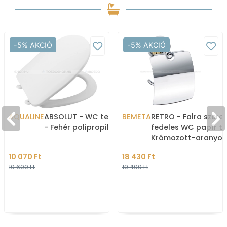
-5% AKCIÓ
-5% AKCIÓ
AQUALINE
ABSOLUT - WC tető, ülőke
BEMETA
RETRO - Falra szerel
- Fehér polipropilén
fedeles WC papír ta
Krómozott-aranyoz
réz
10 070 Ft
18 430 Ft
10 600 Ft
19 400 Ft