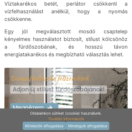
Víztakarékos betét, perlátor csökkenti a
vízfelhasználást anélkül, hogy a nyomás
csökkenne.
Egy jól megválasztott mosdó csaptelep
kényelmes használatot biztosít, stílust kölcsönöz
a fürdőszobának, és hosszú távon
energiatakarékos és megbízható választás lehet.
Design fürdőszoba felszerelések
Adjon új stílust fürdőszobájának!
Megnézem
Oldalainkon sütiket (cookie) használunk.
További információk
Termékek raktáron
Kötelezők elfogadása
Mindegyik elfogadása