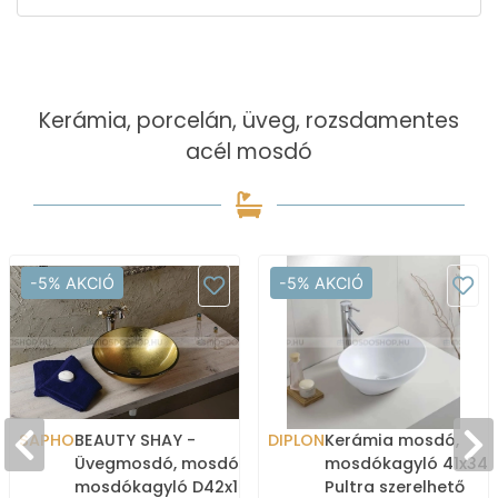
Kerámia, porcelán, üveg, rozsdamentes
acél mosdó
-5% AKCIÓ
-5% AKCIÓ
SAPHO
BEAUTY SHAY -
DIPLON
Kerámia mosdó,
Üvegmosdó, mosdótál,
mosdókagyló 41x34c
mosdókagyló D42x14cm
Pultra szerelhető