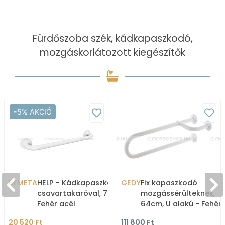
Fürdőszoba szék, kádkapaszkodó,
mozgáskorlátozott kiegészítők
-5% AKCIÓ
BEMETA
HELP - Kádkapaszkodó,
GEDY
Fix kapaszkodó
csavartakaróval, 78cm -
mozgássérülteknek,
Fehér acél
64cm, U alakú - Fehér
alumínium (4859-64)
20 520 Ft
111 800 Ft