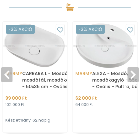
-3% AKCIÓ
-3% AKCIÓ
MARMY
CARRARA L - Mosdó,
MARMY
ALEXA - Mosdó,
mosdótál, mosdókagyló
mosdókagyló - 55x
- 50x35 cm - Ovális -
- Ovális - Pultra, bú
Pultra, bútorra ültethető
ültethető
99 000 Ft
62 000 Ft
102 000 Ft
64 000 Ft
Készlethiány: 62 napig