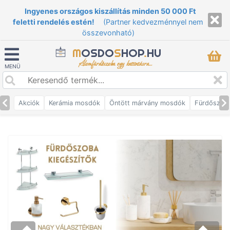
Ingyenes országos kiszállítás minden 50 000 Ft
feletti rendelés estén!
(Partner kedvezménnyel nem
összevonható)
M
OSDO
S
HOP
.
HU
Álomfürdőszoba egy kattintásra...
MENÜ
Akciók
Kerámia mosdók
Öntött márvány mosdók
Fürdőszob