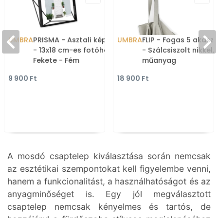
UMBRA
PRISMA - Asztali képkeret
UMBRA
FLIP - Fogas 5 akasz
- 13x18 cm-es fotóhoz -
- Szálcsiszolt nikkel,
Fekete - Fém
műanyag
9 900 Ft
18 900 Ft
A mosdó csaptelep kiválasztása során nemcsak
az esztétikai szempontokat kell figyelembe venni,
hanem a funkcionalitást, a használhatóságot és az
anyagminőséget is. Egy jól megválasztott
csaptelep nemcsak kényelmes és tartós, de