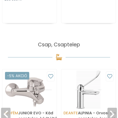
nélkül)
(mosdókagyl
Csap, Csaptelep
-5% AKCIÓ
MOFÉM
JUNIOR EVO - Kád
DEANTE
ALPINIA - Orvosi mo