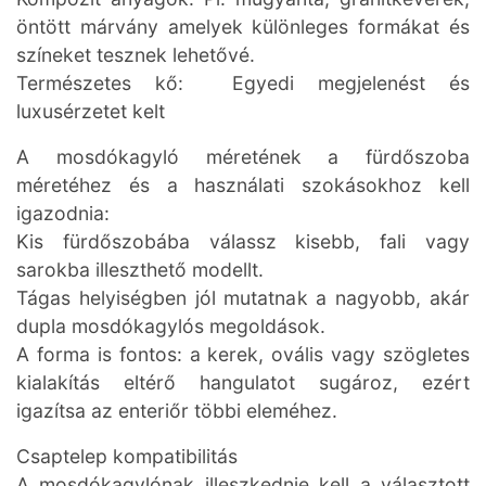
öntött márvány amelyek különleges formákat és
színeket tesznek lehetővé.
Természetes kő: Egyedi megjelenést és
luxusérzetet kelt
A mosdókagyló méretének a fürdőszoba
méretéhez és a használati szokásokhoz kell
igazodnia:
Kis fürdőszobába válassz kisebb, fali vagy
sarokba illeszthető modellt.
Tágas helyiségben jól mutatnak a nagyobb, akár
dupla mosdókagylós megoldások.
A forma is fontos: a kerek, ovális vagy szögletes
kialakítás eltérő hangulatot sugároz, ezért
igazítsa az enteriőr többi eleméhez.
Csaptelep kompatibilitás
A mosdókagylónak illeszkednie kell a választott