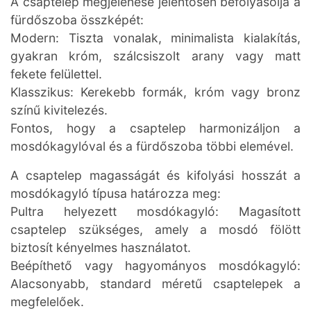
A csaptelep megjelenése jelentősen befolyásolja a
fürdőszoba összképét:
Modern: Tiszta vonalak, minimalista kialakítás,
gyakran króm, szálcsiszolt arany vagy matt
fekete felülettel.
Klasszikus: Kerekebb formák, króm vagy bronz
színű kivitelezés.
Fontos, hogy a csaptelep harmonizáljon a
mosdókagylóval és a fürdőszoba többi elemével.
A csaptelep magasságát és kifolyási hosszát a
mosdókagyló típusa határozza meg:
Pultra helyezett mosdókagyló: Magasított
csaptelep szükséges, amely a mosdó fölött
biztosít kényelmes használatot.
Beépíthető vagy hagyományos mosdókagyló:
Alacsonyabb, standard méretű csaptelepek a
megfelelőek.