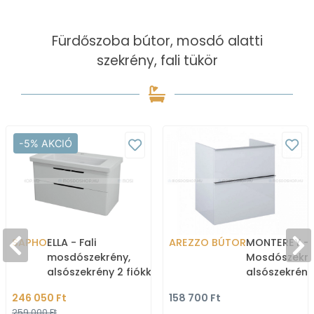
Fürdőszoba bútor, mosdó alatti
szekrény, fali tükör
-5% AKCIÓ
SAPHO
ELLA - Fali
AREZZO BÚTOR
MONTEREY -
mosdószekrény,
Mosdószekré
alsószekrény 2 fiókkal,
alsószekrény
95,7x50cm - Magasfényű
mosdópulthoz
246 050 Ft
158 700 Ft
fehér MDF (mosdókagyló
60cm - Matt
259 000 Ft