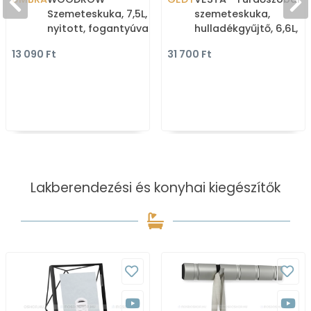
Szemeteskuka, 7,5L,
szemeteskuka,
nyitott, fogantyúval -
hulladékgyűjtő, 6,6L,
Szürke fafurnér
nyitott - Fényes inox
13 090 Ft
31 700 Ft
Lakberendezési és konyhai kiegészítők