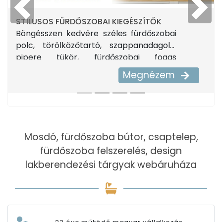
Previous
Next
STÍLUSOS FÜRDŐSZOBAI KIEGÉSZÍTŐK
Böngésszen kedvére széles fürdőszobai
polc, törölközőtartó, szappanadagoló,
pipere tükör, fürdőszobai fogas
kínálatunkból. Találja meg az otthonához
Megnézem
illő
fürdőszobai kiegészítőt
. Tekintse meg
kínálatunkat.
Mosdó, fürdőszoba bútor, csaptelep,
fürdőszoba felszerelés, design
lakberendezési tárgyak webáruháza