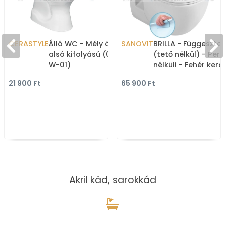
CERASTYLE
Álló WC - Mély öblítésű,
SANOVIT
BRILLA - Függeszte
alsó kifolyású (005000-
(tető nélkül) - Per
W-01)
nélküli - Fehér ker
21 900 Ft
65 900 Ft
Akril kád, sarokkád