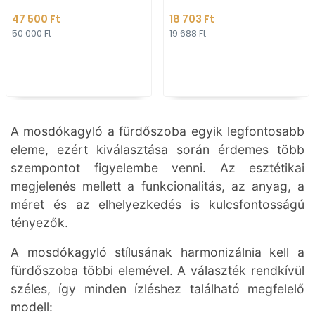
- Arany színű - Pultra,
(WB6402)
47 500 Ft
18 703 Ft
bútorra ültethető
50 000 Ft
19 688 Ft
A mosdókagyló a fürdőszoba egyik legfontosabb
eleme, ezért kiválasztása során érdemes több
szempontot figyelembe venni. Az esztétikai
megjelenés mellett a funkcionalitás, az anyag, a
méret és az elhelyezkedés is kulcsfontosságú
tényezők.
A mosdókagyló stílusának harmonizálnia kell a
fürdőszoba többi elemével. A választék rendkívül
széles, így minden ízléshez található megfelelő
modell: