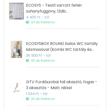
ECOSYS - Textil varrott fehér
zuhanyfüggöny, 12db
függönykarikával 180x200cm
4 400 Ft - tól
101 db Raktáron
ECOSYSBOX ROUND balos WC tartály
kézmosóval (Kombi WC tartály és
kézmosó)
36 900 Ft - tól
45 db Raktáron
GTV Fürdőszobai fali akasztó, fogas -
3 akasztós - Matt nikkel
1 034 Ft - tól
25 db Raktáron