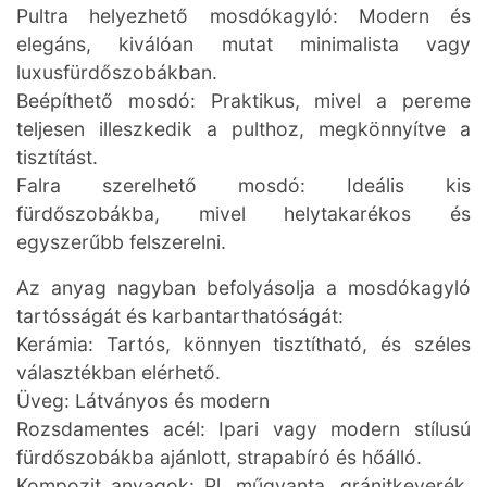
Pultra helyezhető mosdókagyló: Modern és
elegáns, kiválóan mutat minimalista vagy
luxusfürdőszobákban.
Beépíthető mosdó: Praktikus, mivel a pereme
teljesen illeszkedik a pulthoz, megkönnyítve a
tisztítást.
Falra szerelhető mosdó: Ideális kis
fürdőszobákba, mivel helytakarékos és
egyszerűbb felszerelni.
Az anyag nagyban befolyásolja a mosdókagyló
tartósságát és karbantarthatóságát:
Kerámia: Tartós, könnyen tisztítható, és széles
választékban elérhető.
Üveg: Látványos és modern
Rozsdamentes acél: Ipari vagy modern stílusú
fürdőszobákba ajánlott, strapabíró és hőálló.
Kompozit anyagok: Pl. műgyanta, gránitkeverék,