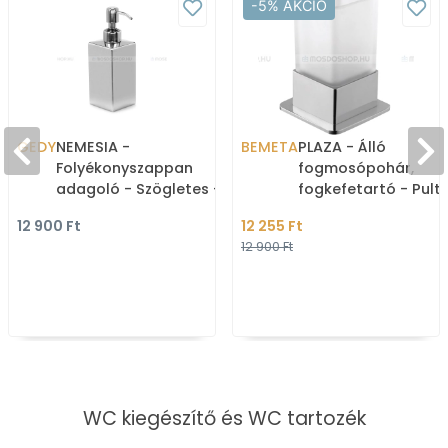
-5% AKCIÓ
GEDY
NEMESIA -
BEMETA
PLAZA - Álló
Folyékonyszappan
fogmosópohár,
adagoló - Szögletes -
fogkefetartó - Pult
Rozsdamentes acél
helyezhető, szöglete
12 900 Ft
12 255 Ft
Opál üveg, krómozot
12 900 Ft
WC kiegészítő és WC tartozék