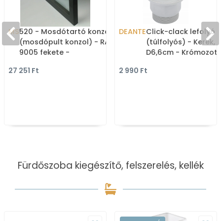
MS
520 - Mosdótartó konzol
DEANTE
Click-clack lefolyó
(mosdópult konzol) - RAL
(túlfolyós) - Kerek,
9005 fekete -
D6,6cm - Krómozott
Rozsdamentes acél
(NHC 010P)
27 251 Ft
2 990 Ft
Fürdőszoba kiegészítő, felszerelés, kellék