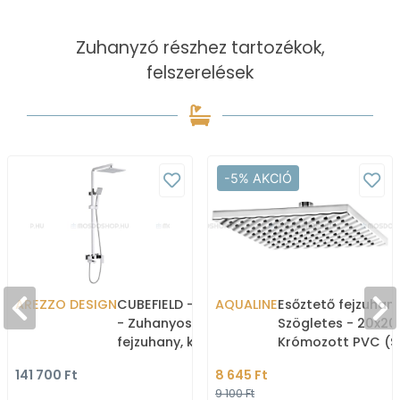
Zuhanyzó részhez tartozékok,
felszerelések
-5% AKCIÓ
AREZZO DESIGN
CUBEFIELD - Zuhanyszett
AQUALINE
Esőztető fejzuhany
- Zuhanyoszlop,
Szögletes - 20x20
fejzuhany, kézizuhany,
Krómozott PVC (S
csaptelep (kádtöltővel)
141 700 Ft
8 645 Ft
- Krómozott
9 100 Ft