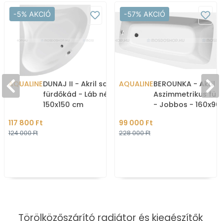
-5% AKCIÓ
-57% AKCIÓ
AQUALINE
DUNAJ II - Akril sarokkád,
AQUALINE
BEROUNKA - Akril 
fürdőkád - Láb nélkül -
Aszimmetrikus fü
150x150 cm
- Jobbos - 160x9
117 800 Ft
99 000 Ft
124 000 Ft
228 000 Ft
Törölközőszárító radiátor és kiegészítők