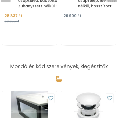
csaptelep, kádtöltő -
csaptelep, leeresztő
Zuhanyszett nélkül -
nélkül, hosszított
Krómozott
szabályozókarral -
28 837 Ft
26 900 Ft
Krómozott
30 355 Ft
Mosdó és kád szerelvények, kiegészítők