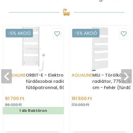
-5% AKCIÓ
-5% AKCIÓ
AQUALINE
ORBIT-E - Elektromos
AQUALINE
MILI - Törölközősz
fürdőszobai radiátor
radiátor, 775W, 60
fűtőpatronnal, 60x132cm,
cm - Fehér (fürdő
600W, íves - Fehér
radiátor)
81 700 Ft
161 500 Ft
86 000 Ft
170 000 Ft
1 db Raktáron