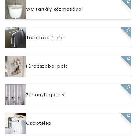
WC tartály kézmosóval
Törölköző tartó
Fürdőszobai polc
Zuhanyfüggöny
Csaptelep