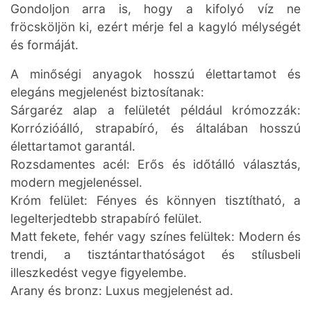
Gondoljon arra is, hogy a kifolyó víz ne
fröcsköljön ki, ezért mérje fel a kagyló mélységét
és formáját.
A minőségi anyagok hosszú élettartamot és
elegáns megjelenést biztosítanak:
Sárgaréz alap a felületét például krómozzák:
Korrózióálló, strapabíró, és általában hosszú
élettartamot garantál.
Rozsdamentes acél: Erős és időtálló választás,
modern megjelenéssel.
Króm felület: Fényes és könnyen tisztítható, a
legelterjedtebb strapabíró felület.
Matt fekete, fehér vagy színes felültek: Modern és
trendi, a tisztántarthatóságot és stílusbeli
illeszkedést vegye figyelembe.
Arany és bronz: Luxus megjelenést ad.