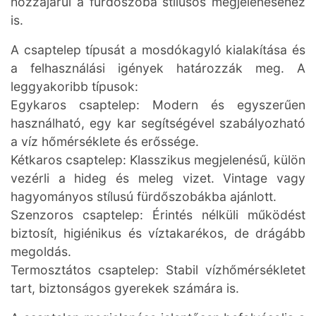
hozzájárul a fürdőszoba stílusos megjelenéséhez
is.
A csaptelep típusát a mosdókagyló kialakítása és
a felhasználási igények határozzák meg. A
leggyakoribb típusok:
Egykaros csaptelep: Modern és egyszerűen
használható, egy kar segítségével szabályozható
a víz hőmérséklete és erőssége.
Kétkaros csaptelep: Klasszikus megjelenésű, külön
vezérli a hideg és meleg vizet. Vintage vagy
hagyományos stílusú fürdőszobákba ajánlott.
Szenzoros csaptelep: Érintés nélküli működést
biztosít, higiénikus és víztakarékos, de drágább
megoldás.
Termosztátos csaptelep: Stabil vízhőmérsékletet
tart, biztonságos gyerekek számára is.