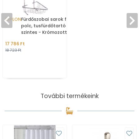
DIPLON
Fürdőszobai sarok fém
polc, tusfürdőtartó - 2
szintes - Krómozott
17 786 Ft
18 723 Ft
További termékeink