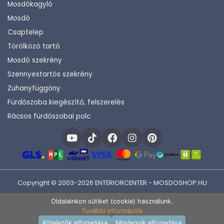
Mosdókagyló
Mosdó
Csaptelep
Törölköző tartó
Mosdó szekrény
Szennyestartós szekrény
Zuhanyfüggöny
Fürdőszoba kiegészítő, felszerelés
Rácsos fürdőszobai polc
Copyright © 2003-2026 ENTERIORCENTER - MOSDOSHOP.HU
Fejlesztette:
KHAM IT
Oldalainkon sütiket (cookie) használunk.
További információk
Kosárba rakom
Kötelezők elfogadása
Mindegyik elfogadása