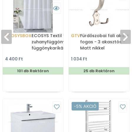
ECOSYSBOX
ECOSYS Textil varrott
GTV
Fürdőszobai fali akaszt
zuhanyfüggöny 12db
fogas - 3 akasztós -
függönykarikával
Matt nikkel
180x200cm -
4 400 Ft
1 034 Ft
Zuhanyfüggöny textil
101 db Raktáron
25 db Raktáron
-5% AKCIÓ