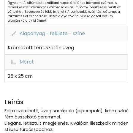
Figyelem! A feltüntetett szállítási napok általános irányadó számok. A
termékkészlet folyamatos változása és az importok beérkezése miatt ez
változhat (kevesebb és több is lehet). A pontosabb szállítási dátumot a
raktárkészlet ellenőrzése, illetve a gyártó által visszaigazolt dátum
alapján küldjük ki Önnek.
Alapanyag - felülete - színe
Krómozott fém, szatén üveg
Méret
25 x 25 cm
Leírás
Falra szerelhető, üveg sarokpolc (piperepolc), króm színű
fém összekötő peremmel.
Elegáns, letisztult megjelenés. Kiválóan illeszkedik minden
stílusú fürdőszobához.