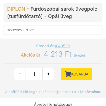
DIPLON
-
Fürdőszobai sarok üvegpolc
(tusfürdőtartó) - Opál üveg
Cikkszám: SZ0212
Eredeti ár:
4 435 Ft
4 213 Ft
Akciós ár:
(bruttó)
KOSÁRBA
A szállítási költség a kosár menüpontban kerül kiszámításra.
Átvételi lehetőségek