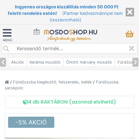
Ingyenes országos kiszállítás minden 50 000 Ft
feletti rendelés estén!
(Partner kedvezménnyel nem
összevonható)
M
OSDO
S
HOP
.
HU
Álomfürdőszoba egy kattintásra...
MENÜ
Akciók
Kerámia mosdók
Öntött márvány mosdók
Fürdőszob
/
Fürdőszoba kiegészítő, felszerelés, kellék
/
Fürdőszoba
sarokpolc
4 db RAKTÁRON (azonnal elvihető)
-5% AKCIÓ