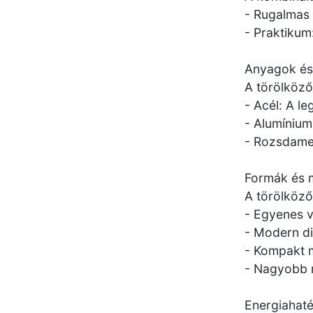
- Rugalmas 
- Praktikum
Anyagok és
A törölköző
- Acél: A l
- Alumínium
- Rozsdamen
Formák és 
A törölköző
- Egyenes v
- Modern di
- Kompakt 
- Nagyobb m
Energiahat