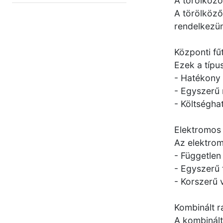
A törölköző
A törölköző
rendelkezün
Központi fű
Ezek a típu
- Hatékony 
- Egyszerű 
- Költségha
Elektromos 
Az elektrom
- Független
- Egyszerű 
- Korszerű 
Kombinált r
A kombinált