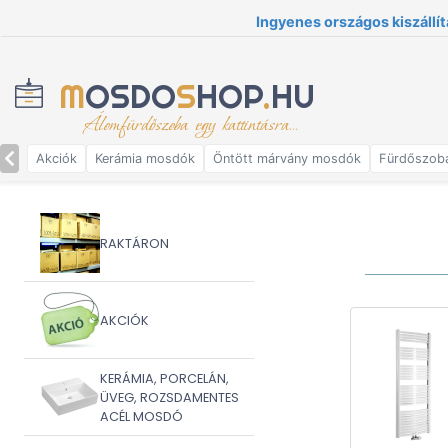
Ingyenes országos kiszállít
M
OSDO
S
HOP
.
HU
Álomfürdőszoba egy kattintásra...
Akciók
Kerámia mosdók
Öntött márvány mosdók
Fürdőszob
RAKTÁRON
AKCIÓK
KERÁMIA, PORCELÁN,
ÜVEG, ROZSDAMENTES
ACÉL MOSDÓ