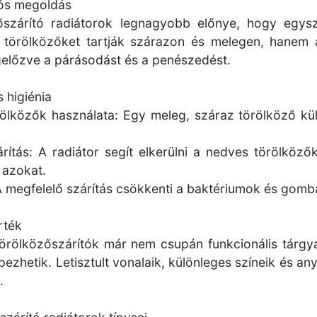
ós megoldás
őszárító radiátorok legnagyobb előnye, hogy egyszer
törölközőket tartják szárazon és melegen, hanem a
gelőzve a párásodást és a penészedést.
 higiénia
rölközők használata: Egy meleg, száraz törölköző kü
.
rítás: A radiátor segít elkerülni a nedves törölköz
 azokat.
 A megfelelő szárítás csökkenti a baktériumok és gom
rték
örölközőszárítók már nem csupán funkcionális tárgy
épezhetik. Letisztult vonalaik, különleges színeik és 
.