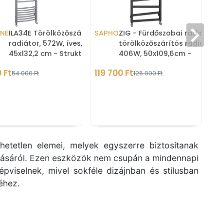
INE
ILA34E Törölközőszárítós
SAPHO
ZIG - Fürdőszobai radiátor,
radiátor, 572W, íves,
törölközőszárítós radiátor
45x132,2 cm - Strukturált
406W, 50x109,6cm -
ezüst (fürdőszobai radiátor
Antracit
 Ft
119 700 Ft
54 000 Ft
126 000 Ft
etetlen elemei, melyek egyszerre biztosítanak
ításáról. Ezen eszközök nem csupán a mindennapi
pviselnek, mivel sokféle dizájnban és stílusban
éhez.