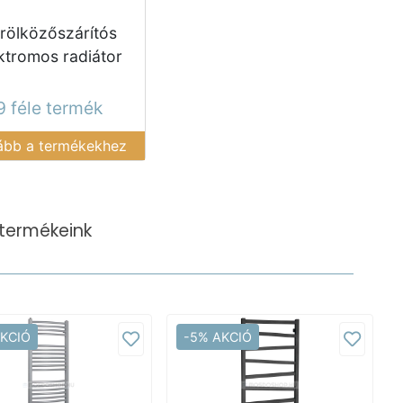
rölközőszárítós
ktromos radiátor
9 féle termék
ább a termékekhez
termékeink
AKCIÓ
-5% AKCIÓ