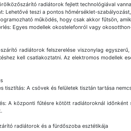
rölközőszárító radiátorok fejlett technológiával vann
t: Lehetővé teszi a pontos hőmérséklet-szabályozást, 
Programozható működés, hogy csak akkor fűtsön, ami
rlés: Egyes modellek okostelefonról vagy okosotthon-r
szárító radiátorok felszerelése viszonylag egyszerű
téshez kell csatlakoztatni. Az elektromos modellek es
ás
s tisztítás: A csövek és felületek tisztán tartása nem
tés: A központi fűtésre kötött radiátoroknál időnként
.
árító radiátorok és a fürdőszoba esztétikája