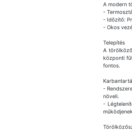
A modern tö
- Termosztá
- Időzítő: 
- Okos vezé
Telepítés
A törölköző
központi fű
fontos.
Karbantart
- Rendszere
növeli.
- Légtelení
működjenek
Törölközősz