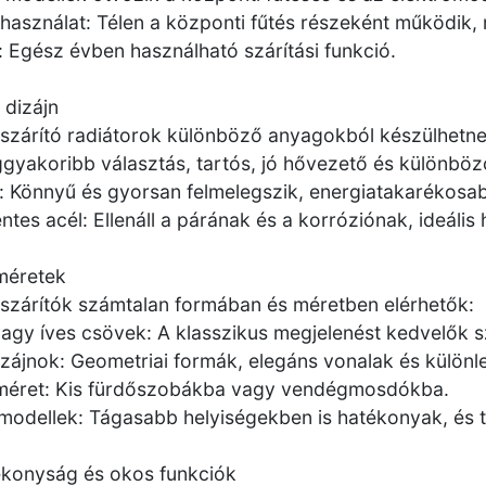
használat: Télen a központi fűtés részeként működik
: Egész évben használható szárítási funkció.
 dizájn
szárító radiátorok különböző anyagokból készülhetne
eggyakoribb választás, tartós, jó hővezető és különböz
: Könnyű és gyorsan felmelegszik, energiatakarékosab
tes acél: Ellenáll a párának és a korróziónak, ideális
méretek
szárítók számtalan formában és méretben elérhetők:
agy íves csövek: A klasszikus megjelenést kedvelők s
zájnok: Geometriai formák, elegáns vonalak és különl
méret: Kis fürdőszobákba vagy vendégmosdókba.
odellek: Tágasabb helyiségekben is hatékonyak, és tö
ékonyság és okos funkciók