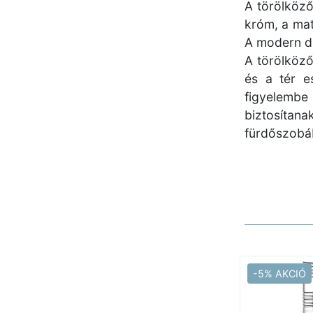
A törölköző
króm, a mat
A modern di
A törölköző
és a tér e
figyelembe
biztosítana
fürdőszobá
-5% AKCIÓ