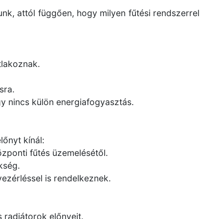
nk, attól függően, hogy milyen fűtési rendszerrel
tlakoznak.
sra.
gy nincs külön energiafogyasztás.
őnyt kínál:
zponti fűtés üzemelésétől.
kség.
vezérléssel is rendelkeznek.
 radiátorok előnyeit.