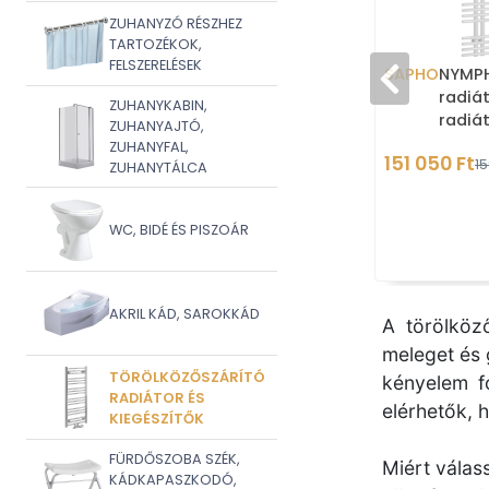
ZUHANYZÓ RÉSZHEZ
TARTOZÉKOK,
FELSZERELÉSEK
SAPHO
NYMPH
radiát
ZUHANYKABIN,
radiát
ZUHANYAJTÓ,
aszim
ZUHANYFAL,
151 050 Ft
15
ZUHANYTÁLCA
WC, BIDÉ ÉS PISZOÁR
AKRIL KÁD, SAROKKÁD
A törölköz
meleget és 
TÖRÖLKÖZŐSZÁRÍTÓ
kényelem fo
RADIÁTOR ÉS
elérhetők, 
KIEGÉSZÍTŐK
FÜRDŐSZOBA SZÉK,
Miért válas
KÁDKAPASZKODÓ,