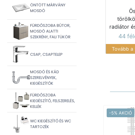
ÖNTÖTT MÁRVÁNY
Ös
MOSDÓ
törölk
FÜRDŐSZOBA BÚTOR,
radiátor é
MOSDÓ ALATTI
44 fé
SZEKRÉNY, FALI TÜKÖR
Tovább a
CSAP, CSAPTELEP
MOSDÓ ÉS KÁD
SZERELVÉNYEK,
KIEGÉSZÍTŐK
FÜRDŐSZOBA
KIEGÉSZÍTŐ, FELSZERELÉS,
KELLÉK
-5% AKCIÓ
WC KIEGÉSZÍTŐ ÉS WC
TARTOZÉK