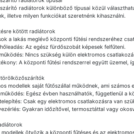
szárító radiátorok típusai
szárító radiátorok különböző típusai közül választhatu
k, illetve milyen funkciókat szeretnénk kihasználni.
tésre kötött radiátorok
sok a lakás meglévő központi fűtési rendszeréhez csa
hőleadás: Az egész fürdőszobát képesek felfűteni.
működés: Nincs szükség külön elektromos csatlakozá
tékony: A központi fűtési rendszerrel együtt üzemel, í
törölközőszárítók
os modellek saját fűtőszállal működnek, ami számos el
 működés: Egész évben használhatók, függetlenül a kö
telepítés: Csak egy elektromos csatlakozásra van szü
vezérlés: Gyakran időzítővel, termosztáttal vagy okos
adiátorok
 modellek ötvözik a központi fűtéses és az elektromos