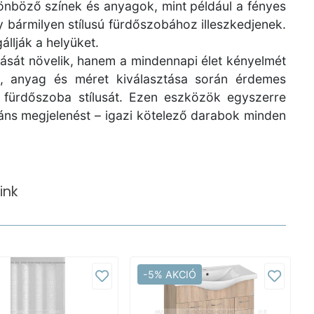
lönböző színek és anyagok, mint például a fényes
y bármilyen stílusú fürdőszobához illeszkedjenek.
llják a helyüket.
tását növelik, hanem a mindennapi élet kényelmét
pus, anyag és méret kiválasztása során érdemes
a fürdőszoba stílusát. Ezen eszközök egyszerre
gáns megjelenést – igazi kötelező darabok minden
ink
-5% AKCIÓ