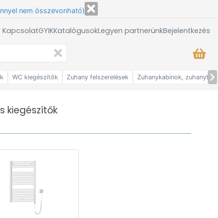
énnyel nem összevonható)
/ Kapcsolat
GYIK
Katalógusok
Legyen partnerünk
Bejelentkezés
ők
WC kiegészítők
Zuhany felszerelések
Zuhanykabinok, zuhanytálc
s kiegészítők