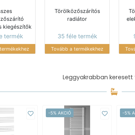
szes
Törölközőszárítós
Tö
özőszárító
radiátor
ele
s kiegészítők
le termék
35 féle termék
 termékekhez
Tovább a termékekhez
Tov
Leggyakrabban keresett 
-5% AKCIÓ
-5% 