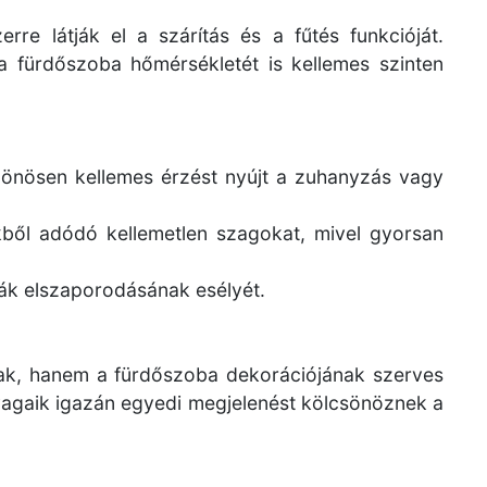
re látják el a szárítás és a fűtés funkcióját.
 fürdőszoba hőmérsékletét is kellemes szinten
lönösen kellemes érzést nyújt a zuhanyzás vagy
őkből adódó kellemetlen szagokat, mivel gyorsan
bák elszaporodásának esélyét.
ak, hanem a fürdőszoba dekorációjának szerves
anyagaik igazán egyedi megjelenést kölcsönöznek a