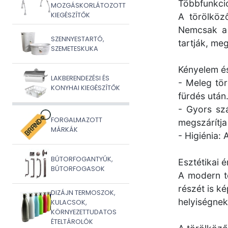
Többfunkci
MOZGÁSKORLÁTOZOTT
KIEGÉSZÍTŐK
A törölköz
Nemcsak a 
SZENNYESTARTÓ,
tartják, me
SZEMETESKUKA
Kényelem és
LAKBERENDEZÉSI ÉS
- Meleg tö
KONYHAI KIEGÉSZÍTŐK
fürdés után
- Gyors szá
FORGALMAZOTT
megszárítja
MÁRKÁK
- Higiénia:
BÚTORFOGANTYÚK,
Esztétikai é
BÚTORFOGASOK
A modern t
részét is k
DIZÁJN TERMOSZOK,
helyiségnek
KULACSOK,
KÖRNYEZETTUDATOS
ÉTELTÁROLÓK