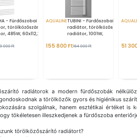
A - Fürdőszobai
AQUALINE
TUBINI - Fürdőszobai
AQUAL
or, törölközőszárítós
radiátor, törölközőszárítós
or, 485W, 60x112,2cm,
radiátor, 1001W,
metrikus, egyenes
59,6x178,2cm, aszimmetrikus
155 800 Ft
51 300
9 000 Ft
164 000 Ft
- Fehé
őszárító radiátorok a modern fürdőszobák nélkülözh
gondoskodnak a törölközők gyors és higiénikus szár
kozására szolgálnak, hanem esztétikai értéket is ké
hogy tökéletesen illeszkedjenek a fürdőszoba enteriőrj
szunk törölközőszárító radiátort?