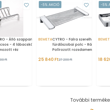
-5% AKCIÓ
-5% 
RO - Álló szappantartó
BEMETA
CYTRO - Falra szerelhető
BEMET
csos - 4 lábacskával -
fürdőszobai polc - Rácsos -
mozott réz
Polírozott rozsdamentes
acél
25 840 Ft
18 62
00 Ft
27 200 Ft
További terméke