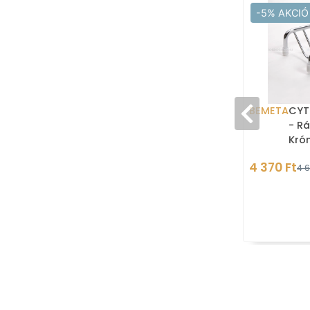
-5% AKCIÓ
BEMETA
CYT
- Rá
Kró
4 370 Ft
4 6