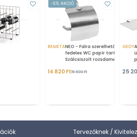
-5% AKCIÓ
BEMETA
NEO - Falra szerelhető,
GEDY
A
fedeles WC papír tartó -
ü
Szálcsiszolt rozsdamentes
p
acél
O
14 820 Ft
25 20
15 600 Ft
ációk
Tervezőknek / Kivitele