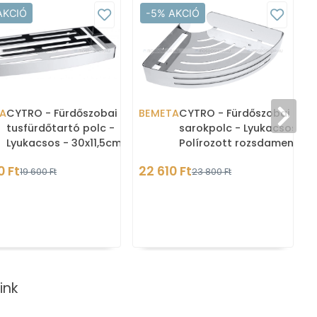
AKCIÓ
-5% AKCIÓ
A
CYTRO - Fürdőszobai
BEMETA
CYTRO - Fürdőszobai
tusfürdőtartó polc -
sarokpolc - Lyukacsos -
Lyukacsos - 30x11,5cm -
Polírozott rozsdamentes
Polírozott rozsdamentes
acél (102308061)
0 Ft
22 610 Ft
19 600 Ft
23 800 Ft
acél
ink