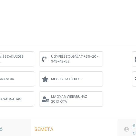
VISSZAKÜLDÉSI
ÜGYFÉLSZOLGÁLAT +36-20-
A
343-42-52
ARANCIA
MEGBÍZHATÓ BOLT
MAGYAR WEBÁRUHÁZ
TANÁCSADÁS
2010 ÓTA
S
ó
BEMETA
o