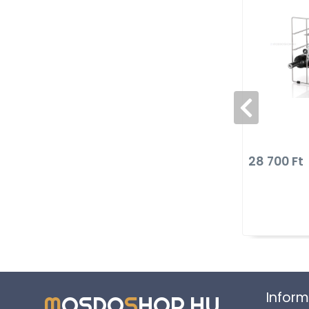
28 700 Ft
Inform
M
OSDO
S
HOP
.
HU