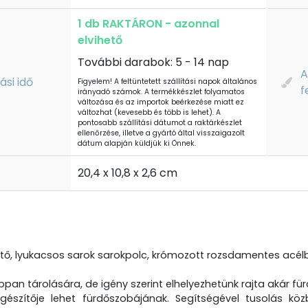
1 db RAKTÁRON - azonnal
elvihető
További darabok: 5 - 14 nap
A
tási idő
Figyelem! A feltüntetett szállítási napok általános
f
irányadó számok. A termékkészlet folyamatos
változása és az importok beérkezése miatt ez
változhat (kevesebb és több is lehet). A
pontosabb szállítási dátumot a raktárkészlet
ellenőrzése, illetve a gyártó által visszaigazolt
dátum alapján küldjük ki Önnek.
t
20,4 x 10,8 x 2,6 cm
ető, lyukacsos sarok sarokpolc, krómozott rozsdamentes acélb
pan tárolására, de igény szerint elhelyezhetünk rajta akár f
egészítője lehet fürdőszobájának. Segítségével tusolás kö