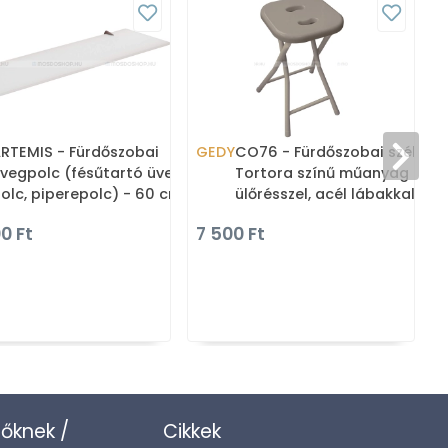
RTEMIS - Fürdőszobai
GEDY
CO76 - Fürdőszobai szék -
vegpolc (fésűtartó üveg
Tortora színű műanyag
olc, piperepolc) - 60 cm -
ülőrésszel, acél lábakkal
pál üveg
0 Ft
7 500 Ft
zőknek /
Cikkek