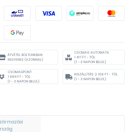
CSOMAG AUTOMATA:
ÁTVÉTEL BOLTUNKBAN:
1 417 FT - TÓL
INGYENES
(AZONNAL)
(1 - 3 NAPON BELÜL)
CSOMAGPONT:
KISZÁLLÍTÁS:
2 106 FT - TÓL
1 684 FT - TÓL
(1 - 3 NAPON BELÜL)
(1 - 3 NAPON BELÜL)
zármazási
rszág