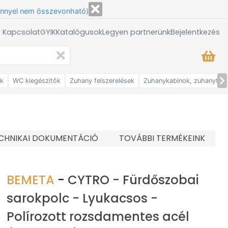
énnyel nem összevonható)
/ Kapcsolat
GYIK
Katalógusok
Legyen partnerünk
Bejelentkezés
ők
WC kiegészítők
Zuhany felszerelések
Zuhanykabinok, zuhanytálc
CHNIKAI DOKUMENTÁCIÓ
TOVÁBBI TERMÉKEINK
BEMETA
-
CYTRO - Fürdőszobai
sarokpolc - Lyukacsos -
Polírozott rozsdamentes acél