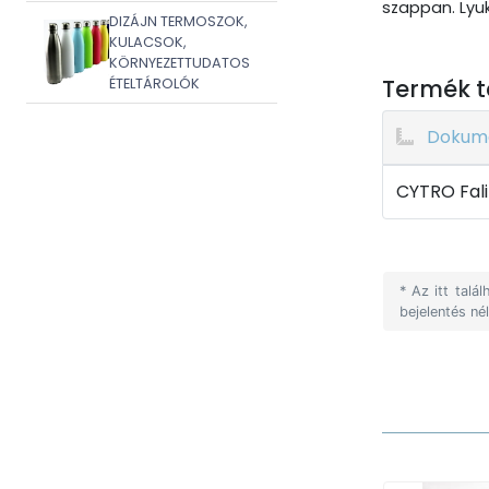
szappan. Lyuk
DIZÁJN TERMOSZOK,
KULACSOK,
KÖRNYEZETTUDATOS
Termék t
ÉTELTÁROLÓK
Dokum
CYTRO Fali
* Az itt tal
bejelentés né