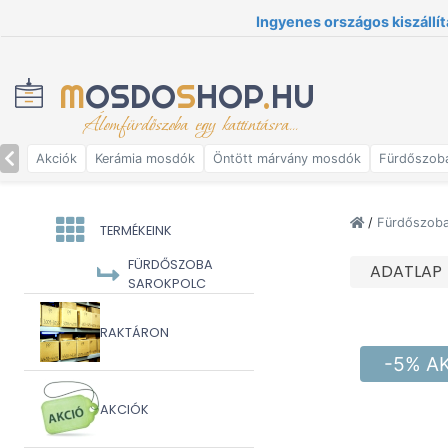
Ingyenes országos kiszállít
M
OSDO
S
HOP
.
HU
Álomfürdőszoba egy kattintásra...
Akciók
Kerámia mosdók
Öntött márvány mosdók
Fürdőszob
/
Fürdőszoba 
TERMÉKEINK
FÜRDŐSZOBA
ADATLAP
SAROKPOLC
RAKTÁRON
-5% A
AKCIÓK