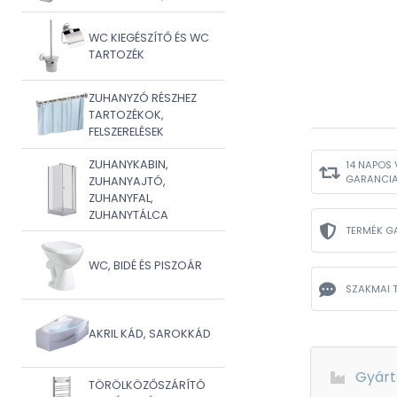
WC KIEGÉSZÍTŐ ÉS WC
TARTOZÉK
ZUHANYZÓ RÉSZHEZ
TARTOZÉKOK,
FELSZERELÉSEK
ZUHANYKABIN,
14 NAPOS 
GARANCI
ZUHANYAJTÓ,
ZUHANYFAL,
ZUHANYTÁLCA
TERMÉK G
WC, BIDÉ ÉS PISZOÁR
SZAKMAI 
AKRIL KÁD, SAROKKÁD
Gyárt
TÖRÖLKÖZŐSZÁRÍTÓ