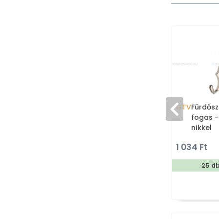
GTV
Fürdősz
fogas -
nikkel
1 034 Ft
25 d