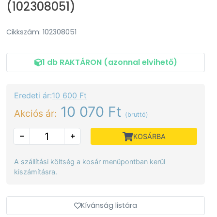
(102308051)
Cikkszám: 102308051
1 db RAKTÁRON (azonnal elvihető)
Eredeti ár:
10 600 Ft
10 070 Ft
Akciós ár:
(bruttó)
KOSÁRBA
A szállítási költség a kosár menüpontban kerül
kiszámításra.
Kívánság listára