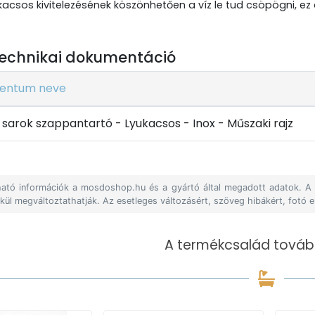
acsos kivitelezésének köszönhetően a víz le tud csöpögni, ez 
echnikai dokumentáció
entum neve
 sarok szappantartó - Lyukacsos - Inox - Műszaki rajz
álható információk a mosdoshop.hu és a gyártó által megadott adatok. 
lkül megváltoztathatják. Az esetleges változásért, szöveg hibákért, fotó e
A termékcsalád tovább