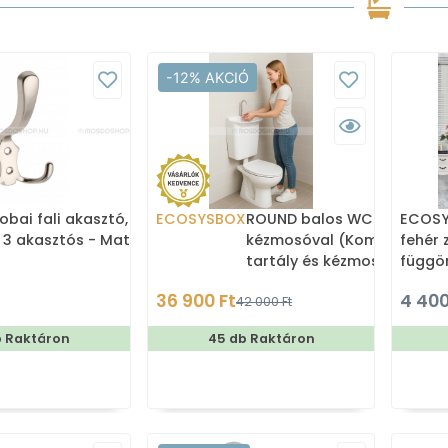
-12% AKCIÓ
obai fali akasztó,
ECOSYSBOX
ROUND balos WC tartály
ECOSYS
 3 akasztós - Matt
kézmosóval (Kombi WC
fehér 
tartály és kézmosó)
függö
180x2
36 900 Ft
4 400
42 000 Ft
b Raktáron
45 db Raktáron