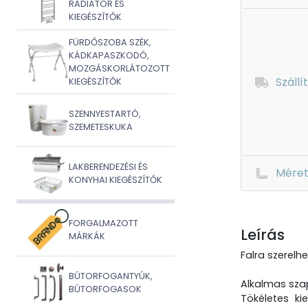
RADIÁTOR ÉS
KIEGÉSZÍTŐK
FÜRDŐSZOBA SZÉK,
KÁDKAPASZKODÓ,
MOZGÁSKORLÁTOZOTT
Szállí
KIEGÉSZÍTŐK
SZENNYESTARTÓ,
SZEMETESKUKA
LAKBERENDEZÉSI ÉS
Mére
KONYHAI KIEGÉSZÍTŐK
FORGALMAZOTT
Leírás
MÁRKÁK
Falra szerelh
BÚTORFOGANTYÚK,
Alkalmas szap
BÚTORFOGASOK
Tökéletes ki