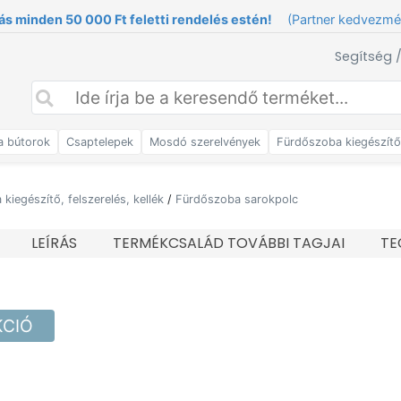
ás minden 50 000 Ft feletti rendelés estén!
(Partner kedvezm
Segítség 
a bútorok
Csaptelepek
Mosdó szerelvények
Fürdőszoba kiegészít
kiegészítő, felszerelés, kellék
/
Fürdőszoba sarokpolc
LEÍRÁS
TERMÉKCSALÁD TOVÁBBI TAGJAI
TE
KCIÓ