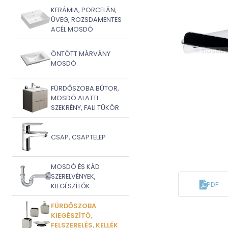
KERÁMIA, PORCELÁN,
ÜVEG, ROZSDAMENTES
ACÉL MOSDÓ
ÖNTÖTT MÁRVÁNY
MOSDÓ
FÜRDŐSZOBA BÚTOR,
MOSDÓ ALATTI
SZEKRÉNY, FALI TÜKÖR
CSAP, CSAPTELEP
MOSDÓ ÉS KÁD
SZERELVÉNYEK,
PDF
KIEGÉSZÍTŐK
FÜRDŐSZOBA
KIEGÉSZÍTŐ,
FELSZERELÉS, KELLÉK