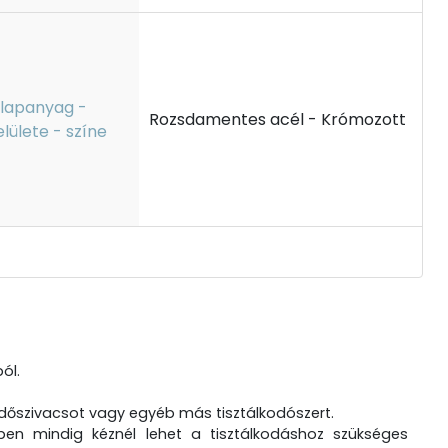
lapanyag -
Rozsdamentes acél - Krómozott
elülete - színe
ól.
ürdőszivacsot vagy egyéb más tisztálkodószert.
zben mindig kéznél lehet a tisztálkodáshoz szükséges