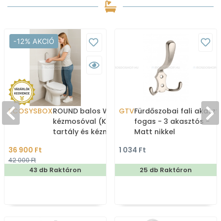
-12% AKCIÓ
ECOSYSBOX
ROUND balos WC tartály
GTV
Fürdőszobai fali akaszt
kézmosóval (Kombi WC
fogas - 3 akasztós -
tartály és kézmosó)
Matt nikkel
36 900 Ft
1 034 Ft
42 000 Ft
43 db Raktáron
25 db Raktáron