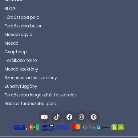
BLOG
Fürdőszoba polc
Fürdőszoba bútor
Mosdókagyló
Mosdó
Csaptelep
Törölköző tartó
Mosdó szekrény
Szennyestartós szekrény
Zuhanyfüggöny
Fürdőszoba kiegészítő, felszerelés
Rácsos fürdőszobai polc