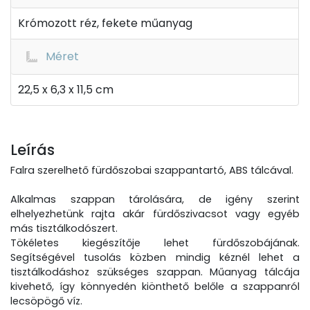
Krómozott réz, fekete műanyag
Méret
22,5 x 6,3 x 11,5 cm
Leírás
Falra szerelhető fürdőszobai szappantartó, ABS tálcával.
Alkalmas szappan tárolására, de igény szerint
elhelyezhetünk rajta akár fürdőszivacsot vagy egyéb
más tisztálkodószert.
Tökéletes kiegészítője lehet fürdőszobájának.
Segítségével tusolás közben mindig kéznél lehet a
tisztálkodáshoz szükséges szappan. Műanyag tálcája
kivehető, így könnyedén kiönthető belőle a szappanról
lecsöpögő víz.