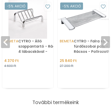
-5% AKCIÓ
-5% AKCIÓ
BEMETA
CYTRO - Álló
BEMETA
CYTRO - Falra szere
szappantartó - Rácsos -
fürdőszobai polc -
4 lábacskával -
Rácsos - Polírozott
Krómozott réz
rozsdamentes acél
4 370 Ft
25 840 Ft
4 600 Ft
27 200 Ft
További termékeink