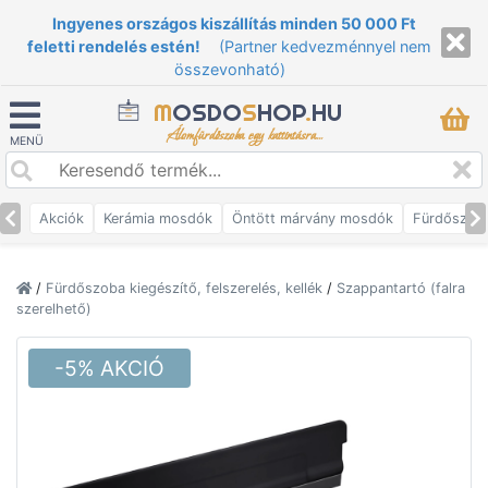
Ingyenes országos kiszállítás minden 50 000 Ft
feletti rendelés estén!
(Partner kedvezménnyel nem
összevonható)
M
OSDO
S
HOP
.
HU
Álomfürdőszoba egy kattintásra...
MENÜ
Akciók
Kerámia mosdók
Öntött márvány mosdók
Fürdőszob
/
Fürdőszoba kiegészítő, felszerelés, kellék
/
Szappantartó (falra
szerelhető)
-5% AKCIÓ