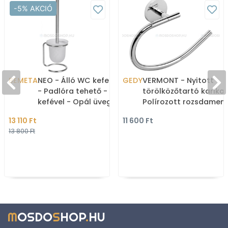
-5% AKCIÓ
BEMETA
NEO - Álló WC kefe tartó
GEDY
VERMONT - Nyitott
- Padlóra tehető - Fehér
törölközőtartó karika 
kefével - Opál üveg,
Polírozott rozsdamen
szálcsiszolt
acél
13 110 Ft
11 600 Ft
rozsdamentes acé
13 800 Ft
M
OSDO
S
HOP
.
HU