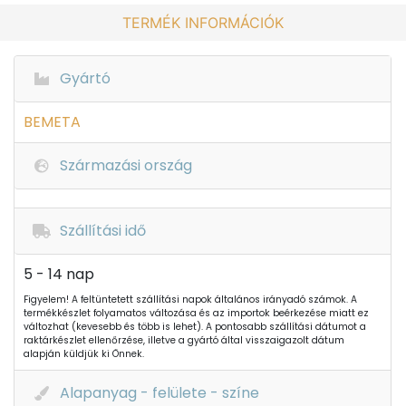
TERMÉK INFORMÁCIÓK
Gyártó
BEMETA
Származási ország
Szállítási idő
5 - 14 nap
Figyelem! A feltüntetett szállítási napok általános irányadó számok. A
termékkészlet folyamatos változása és az importok beérkezése miatt ez
változhat (kevesebb és több is lehet). A pontosabb szállítási dátumot a
raktárkészlet ellenőrzése, illetve a gyártó által visszaigazolt dátum
alapján küldjük ki Önnek.
Alapanyag - felülete - színe