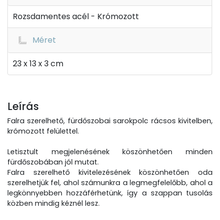
Rozsdamentes acél - Krómozott
Méret
23 x 13 x 3 cm
Leírás
Falra szerelhető, fürdőszobai sarokpolc rácsos kivitelben,
krómozott felülettel.
Letisztult megjelenésének köszönhetően minden
fürdőszobában jól mutat.
Falra szerelhető kivitelezésének köszönhetően oda
szerelhetjük fel, ahol számunkra a legmegfelelőbb, ahol a
legkönnyebben hozzáférhetünk, így a szappan tusolás
közben mindig kéznél lesz.