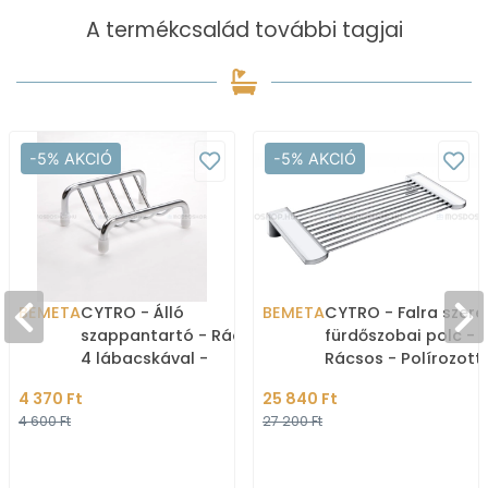
A termékcsalád további tagjai
-5% AKCIÓ
-5% AKCIÓ
BEMETA
CYTRO - Álló
BEMETA
CYTRO - Falra szere
szappantartó - Rácsos -
fürdőszobai polc -
4 lábacskával -
Rácsos - Polírozott
Krómozott réz
rozsdamentes acél
4 370 Ft
25 840 Ft
4 600 Ft
27 200 Ft