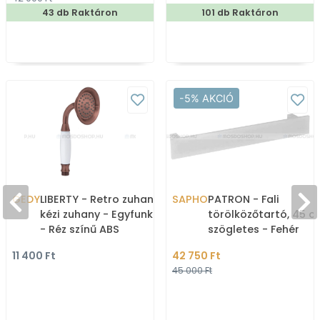
43 db Raktáron
101 db Raktáron
-5% AKCIÓ
GEDY
LIBERTY - Retro zuhanyfej,
SAPHO
PATRON - Fali
kézi zuhany - Egyfunkciós
törölközőtartó, 45 c
- Réz színű ABS
szögletes - Fehér
(GYHS10602)
alumínium
11 400 Ft
42 750 Ft
45 000 Ft