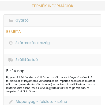
TERMÉK INFORMÁCIÓK
Gyártó
BEMETA
Származási ország
Szállítási idő
5 - 14 nap
Figyelem! A feltüntetett szállítási napok általános irányadó számok. A
termékkészlet folyamatos változása és az importok beérkezése miatt ez
változhat (kevesebb és több is lehet). A pontosabb szállítási dátumot a
raktárkészlet ellenőrzése, illetve a gyártó által visszaigazolt dátum
alapján küldjük ki Önnek.
Alapanyag - felülete - színe