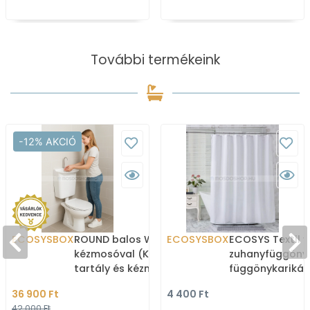
További termékeink
-12% AKCIÓ
ECOSYSBOX
ROUND balos WC tartály
ECOSYSBOX
ECOSYS Textil v
kézmosóval (Kombi WC
zuhanyfüggöny
tartály és kézmosó)
függönykarikáv
180x200cm -
36 900 Ft
4 400 Ft
Zuhanyfüggöny 
42 000 Ft