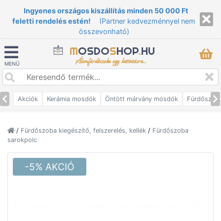
Ingyenes országos kiszállítás minden 50 000 Ft
feletti rendelés estén!
(Partner kedvezménnyel nem
összevonható)
M
OSDO
S
HOP
.
HU
Álomfürdőszoba egy kattintásra...
MENÜ
Akciók
Kerámia mosdók
Öntött márvány mosdók
Fürdőszob
/
Fürdőszoba kiegészítő, felszerelés, kellék
/
Fürdőszoba
sarokpolc
-5% AKCIÓ