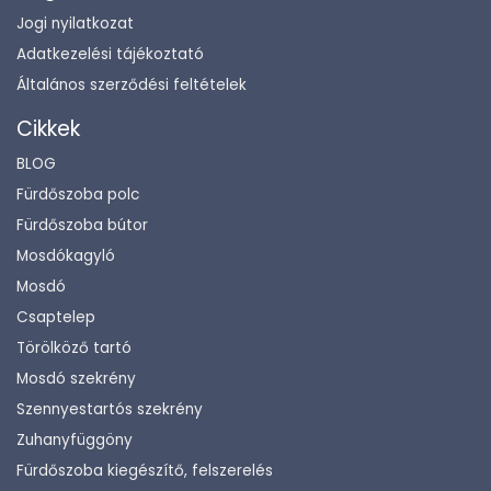
Jogi nyilatkozat
Adatkezelési tájékoztató
Általános szerződési feltételek
Cikkek
BLOG
Fürdőszoba polc
Fürdőszoba bútor
Mosdókagyló
Mosdó
Csaptelep
Törölköző tartó
Mosdó szekrény
Szennyestartós szekrény
Zuhanyfüggöny
Fürdőszoba kiegészítő, felszerelés