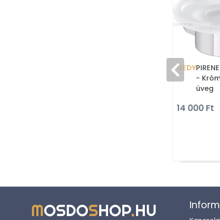
GEDY
PIRENE
- Króm
üveg
14 000 Ft
Inform
M
OSDO
S
HOP
.
HU