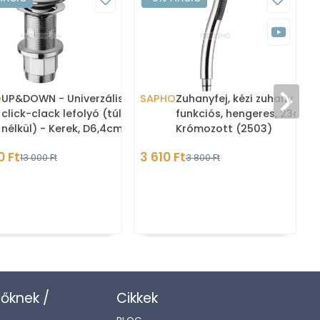
O
UP&DOWN - Univerzális
SAPHO
Zuhanyfej, kézi zuhany - 1
click-clack lefolyó (túlfolyó
funkciós, hengeres, 23cm -
nélkül) - Kerek, D6,4cm
Krómozott (2503)
0 Ft
3 610 Ft
13 000 Ft
3 800 Ft
zőknek /
Cikkek