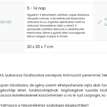
5 - 14 nap
Figyelem! A feltüntetett szállítási napok általános
A
irányadó számok. A termékkészlet folyamatos
tási idő
változása és az importok beérkezése miatt ez
f
változhat (kevesebb és több is lehet). A
pontosabb szállítási dátumot a raktárkészlet
ellenőrzése, illetve a gyártó által visszaigazolt
dátum alapján küldjük ki Önnek.
t
20 x 20 x 7 cm
ető, lyukacsos fürdőszobai sarokpolc krómozott peremmel, feket
pan tárolására, de igény szerint elhelyezhetünk rajta akár f
egészítője lehet fürdőszobájának. Segítségével tusolás kö
acsos kivitelezésének köszönhetően a víz le tud csöpögni, ez 
talmazza a felszereléshez szükséges kiegészítőket!