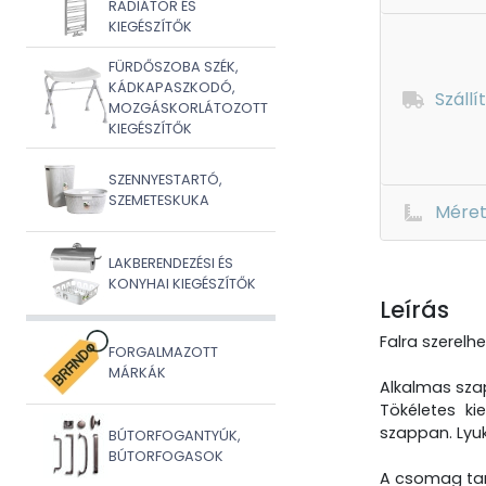
RADIÁTOR ÉS
KIEGÉSZÍTŐK
FÜRDŐSZOBA SZÉK,
KÁDKAPASZKODÓ,
Szállí
MOZGÁSKORLÁTOZOTT
KIEGÉSZÍTŐK
SZENNYESTARTÓ,
SZEMETESKUKA
Mére
LAKBERENDEZÉSI ÉS
KONYHAI KIEGÉSZÍTŐK
Leírás
Falra szerelh
FORGALMAZOTT
MÁRKÁK
Alkalmas szap
Tökéletes ki
szappan. Lyuk
BÚTORFOGANTYÚK,
BÚTORFOGASOK
A csomag tar