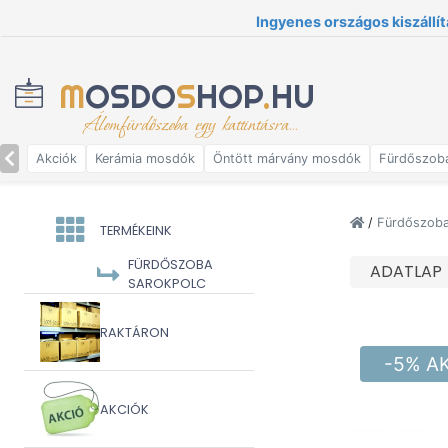
Ingyenes országos kiszállít
M
OSDO
S
HOP
.
HU
Álomfürdőszoba egy kattintásra...
Akciók
Kerámia mosdók
Öntött márvány mosdók
Fürdőszob
/
Fürdőszoba 
TERMÉKEINK
FÜRDŐSZOBA
ADATLAP
SAROKPOLC
RAKTÁRON
-5% A
AKCIÓK