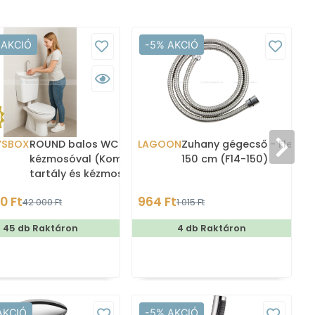
 AKCIÓ
-5% AKCIÓ
YSBOX
ROUND balos WC tartály
LAGOON
Zuhany gégecső - Flexibili
kézmosóval (Kombi WC
150 cm (F14-150)
tartály és kézmosó)
0 Ft
964 Ft
42 000 Ft
1 015 Ft
45 db Raktáron
4 db Raktáron
AKCIÓ
-5% AKCIÓ