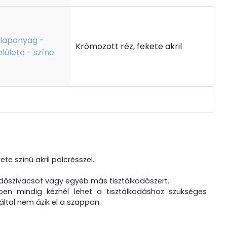
lapanyag -
Krómozott réz, fekete akril
elülete - színe
e színű akril polcrésszel.
ürdőszivacsot vagy egyéb más tisztálkodószert.
zben mindig kéznél lehet a tisztálkodáshoz szükséges
által nem ázik el a szappan.