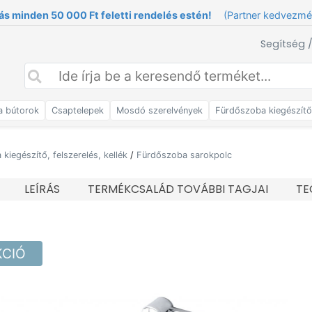
ás minden 50 000 Ft feletti rendelés estén!
(Partner kedvezm
Segítség 
a bútorok
Csaptelepek
Mosdó szerelvények
Fürdőszoba kiegészít
kiegészítő, felszerelés, kellék
/
Fürdőszoba sarokpolc
LEÍRÁS
TERMÉKCSALÁD TOVÁBBI TAGJAI
TE
KCIÓ