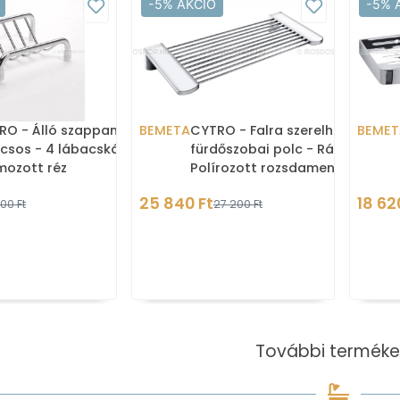
-5% AKCIÓ
-5% 
RO - Álló szappantartó
BEMETA
CYTRO - Falra szerelhető
BEMET
csos - 4 lábacskával -
fürdőszobai polc - Rácsos -
mozott réz
Polírozott rozsdamentes
acél
25 840 Ft
18 62
00 Ft
27 200 Ft
További terméke