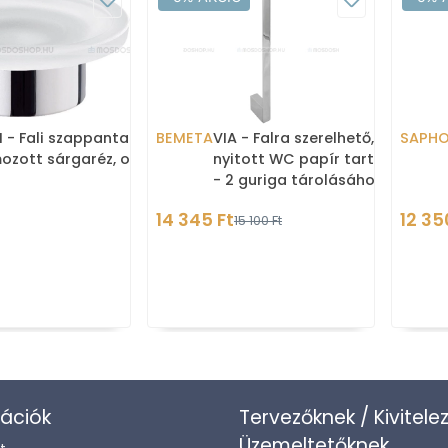
I - Fali szappantartó
BEMETA
VIA - Falra szerelhető,
SAPH
ozott sárgaréz, opál
nyitott WC papír tartó rúd
- 2 guriga tárolásához -
Krómozott réz
14 345 Ft
12 35
15 100 Ft
ációk
Tervezőknek / Kivitele
Üzemeltetőknek