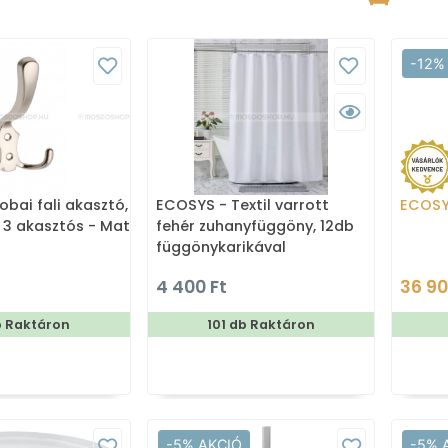
-12%
obai fali akasztó,
ECOSYS - Textil varrott
ECOS
 3 akasztós - Matt
fehér zuhanyfüggöny, 12db
függönykarikával
180x200cm
4 400 Ft
36 90
b Raktáron
101 db Raktáron
-5% AKCIÓ
-5% 