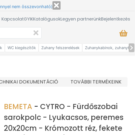
énnyel nem összevonható)
/ Kapcsolat
GYIK
Katalógusok
Legyen partnerünk
Bejelentkezés
ők
WC kiegészítők
Zuhany felszerelések
Zuhanykabinok, zuhanytálc
CHNIKAI DOKUMENTÁCIÓ
TOVÁBBI TERMÉKEINK
BEMETA
-
CYTRO - Fürdőszobai
sarokpolc - Lyukacsos, peremes
20x20cm - Krómozott réz, fekete