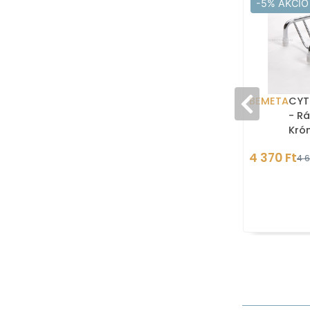
-5% AKCIÓ
BEMETA
CYT
- Rá
Kró
4 370 Ft
4 6