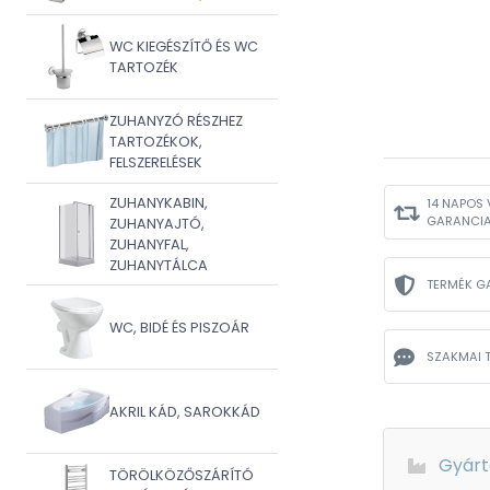
WC KIEGÉSZÍTŐ ÉS WC
TARTOZÉK
ZUHANYZÓ RÉSZHEZ
TARTOZÉKOK,
FELSZERELÉSEK
ZUHANYKABIN,
14 NAPOS 
GARANCI
ZUHANYAJTÓ,
ZUHANYFAL,
ZUHANYTÁLCA
TERMÉK G
WC, BIDÉ ÉS PISZOÁR
SZAKMAI 
AKRIL KÁD, SAROKKÁD
Gyárt
TÖRÖLKÖZŐSZÁRÍTÓ