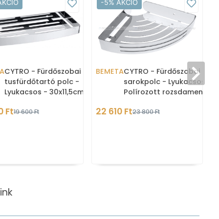
AKCIÓ
-5% AKCIÓ
A
CYTRO - Fürdőszobai
BEMETA
CYTRO - Fürdőszobai
tusfürdőtartó polc -
sarokpolc - Lyukacsos -
Lyukacsos - 30x11,5cm -
Polírozott rozsdamentes
Polírozott rozsdamentes
acél (102308061)
0 Ft
22 610 Ft
19 600 Ft
23 800 Ft
acél
ink