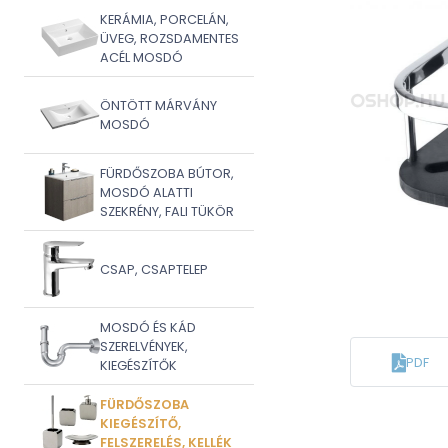
KERÁMIA, PORCELÁN,
ÜVEG, ROZSDAMENTES
ACÉL MOSDÓ
ÖNTÖTT MÁRVÁNY
MOSDÓ
FÜRDŐSZOBA BÚTOR,
MOSDÓ ALATTI
SZEKRÉNY, FALI TÜKÖR
CSAP, CSAPTELEP
MOSDÓ ÉS KÁD
SZERELVÉNYEK,
PDF
KIEGÉSZÍTŐK
FÜRDŐSZOBA
KIEGÉSZÍTŐ,
FELSZERELÉS, KELLÉK