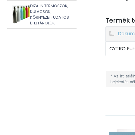
DIZÁJN TERMOSZOK,
KULACSOK,
KÖRNYEZETTUDATOS
Termék t
ÉTELTÁROLÓK
Dokum
CYTRO Fürd
* Az itt tal
bejelentés né