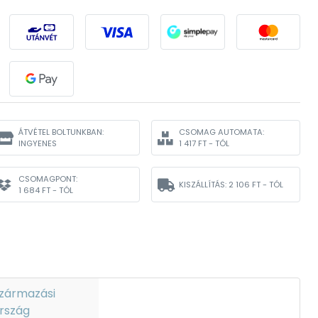
ÁTVÉTEL BOLTUNKBAN:
CSOMAG AUTOMATA:
INGYENES
1 417 FT - TÓL
CSOMAGPONT:
KISZÁLLÍTÁS:
2 106 FT - TÓL
1 684 FT - TÓL
zármazási
rszág