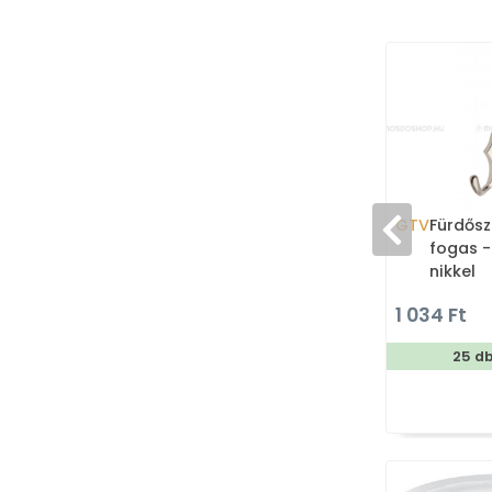
GTV
Fürdősz
fogas -
nikkel
1 034 Ft
25 d