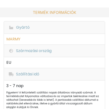
TERMÉK INFORMÁCIÓK
Gyártó
MARMY
Származási ország
EU
Szállítási idő
3 - 7 nap
Figyelem! A feltüntetett szállítási napok általános irányadó számok. A
termékkészlet folyamatos változása és az importok beérkezése miatt ez
változhat (kevesebb és több is lehet). A pontosabb szállítási dátumot a
raktárkészlet ellenőrzése, illetve a gyártó által visszaigazolt dátum
alapján küldjük ki Önnek.