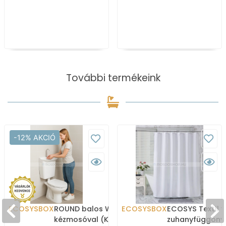
További termékeink
-12% AKCIÓ
ECOSYSBOX
ROUND balos WC tartály
ECOSYSBOX
ECOSYS Textil v
kézmosóval (Kombi WC
zuhanyfüggöny