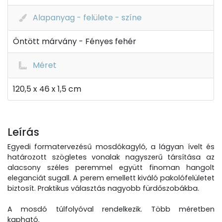
Alapanyag - felülete - színe
Öntött márvány - Fényes fehér
Méret
120,5 x 46 x 1,5 cm
Leírás
Egyedi formatervezésű mosdókagyló, a lágyan ívelt és
határozott szögletes vonalak nagyszerű társítása az
alacsony széles peremmel együtt finoman hangolt
eleganciát sugall. A perem emellett kiváló pakolófelületet
biztosít. Praktikus választás nagyobb fürdőszobákba.
A mosdó túlfolyóval rendelkezik. Több méretben
kapható.