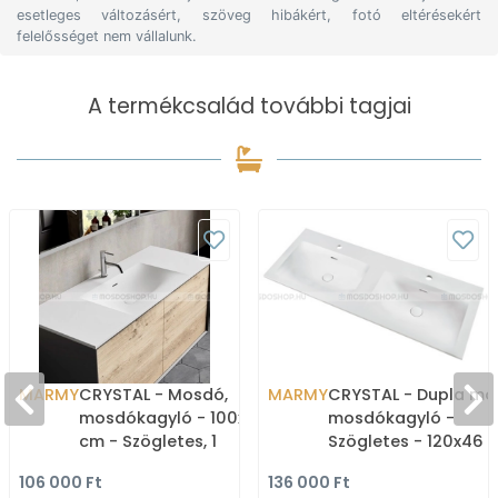
esetleges változásért, szöveg hibákért, fotó eltérésekért
felelősséget nem vállalunk.
A termékcsalád további tagjai
MARMY
CRYSTAL - Mosdó,
MARMY
CRYSTAL - Dupla mo
mosdókagyló - 100x46
mosdókagyló -
cm - Szögletes, 1
Szögletes - 120x46 
csaplyukkal - Pultba,
Pultba, bútorba
106 000 Ft
136 000 Ft
bútorba süllyeszthető
süllyeszthető