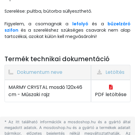
Szerelése: pultba, bútorba süllyeszthető.
Figyelem, a csomagnak a
lefolyó
és a
bűzelzáró
szifon
és a szereléshez szükséges csavarok nem alap
tartozékai, azokat külön kell megvásárolni!
Termék technikai dokumentáció
Dokumentum neve
Letöltés
MARMY CRYSTAL mosdó 120x46
cm - Műszaki rajz
PDF letöltése
* Az itt található információk a mosdoshop.hu és a gyártó által
megadott adatok. A mosdoshop.hu és a gyártó a termékek adatait
bármikor, előzetes bejelentés nélkül megváltoztathatják. Az