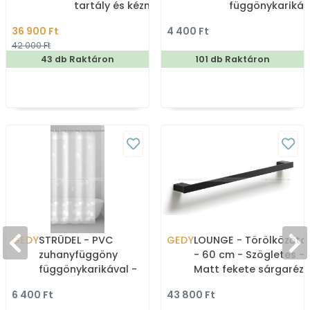
tartály és kézmosó)
függönykarikáv
180x200cm -
36 900 Ft
4 400 Ft
Zuhanyfüggöny 
42 000 Ft
43 db Raktáron
101 db Raktáron
GEDY
STRÜDEL - PVC
GEDY
LOUNGE - Törölközőta
zuhanyfüggöny
- 60 cm - Szögletes -
függönykarikával -
Matt fekete sárgaréz
180x200 cm - Vinyl -
6 400 Ft
43 800 Ft
Fehér, mintás