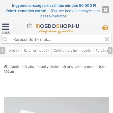
Ingyenes országos kiszállítás minden 50 000 Ft
feletti rendelés estén!
(Partner kedvezménnyel nem
összevonható)
M
OSDO
S
HOP
.
HU
Álomfürdőszoba egy kattintásra...
MENÜ
Akciók
Kerámia mosdók
Öntött márvány mosdók
Fürdőszob
/
Öntött márvány mosdó
/
Öntött márvány szimpla mosdó 100-
150cm