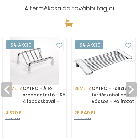
A termékcsalád további tagjai
-5% AKCIÓ
-5% AKCIÓ
BEMETA
CYTRO - Álló
BEMETA
CYTRO - Falra szere
szappantartó - Rácsos -
fürdőszobai polc -
4 lábacskával -
Rácsos - Polírozott
Krómozott réz
rozsdamentes acél
4 370 Ft
25 840 Ft
4 600 Ft
27 200 Ft