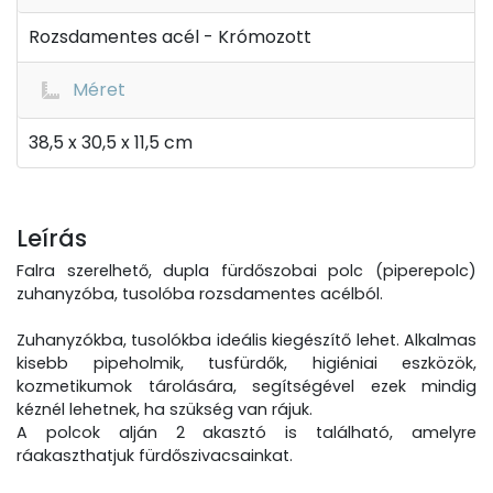
Rozsdamentes acél - Krómozott
Méret
38,5 x 30,5 x 11,5 cm
Leírás
Falra szerelhető, dupla fürdőszobai polc (piperepolc)
zuhanyzóba, tusolóba rozsdamentes acélból.
Zuhanyzókba, tusolókba ideális kiegészítő lehet. Alkalmas
kisebb pipeholmik, tusfürdők, higiéniai eszközök,
kozmetikumok tárolására, segítségével ezek mindig
kéznél lehetnek, ha szükség van rájuk.
A polcok alján 2 akasztó is található, amelyre
ráakaszthatjuk fürdőszivacsainkat.