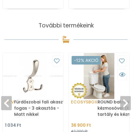
További termékeink
-12% AKCIÓ
GTV
Fürdőszobai fali akasztó,
ECOSYSBOX
ROUND balos WC
fogas - 3 akasztós -
kézmosóval (K
Matt nikkel
tartály és kéz
1 034 Ft
36 900 Ft
42 000 Ft