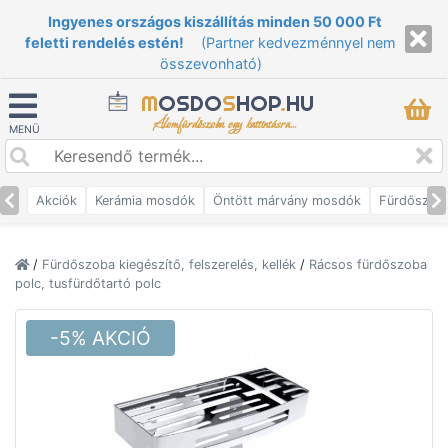
Ingyenes országos kiszállítás minden 50 000 Ft
feletti rendelés estén!
(Partner kedvezménnyel nem
összevonható)
M
OSDO
S
HOP
.
HU
Álomfürdőszoba egy kattintásra...
MENÜ
Akciók
Kerámia mosdók
Öntött márvány mosdók
Fürdőszob
/
Fürdőszoba kiegészítő, felszerelés, kellék
/
Rácsos fürdőszoba
polc, tusfürdőtartó polc
-5% AKCIÓ