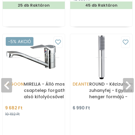
25 db Raktáron
45 db Raktáron
-5% AKCIÓ
LAGOON
MIRELLA - Álló mosogató
DEANTE
ROUND - Kézizuhany,
csaptelep forgatható,
zuhanyfej - Egyfunkc
alsó kifolyócsővel -
henger formájú -
Krómozott
Krómozott
9 682 Ft
6 990 Ft
10 192 Ft