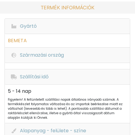
TERMÉK INFORMÁCIÓK
Gyártó
BEMETA
Származási ország
Szállítási idő
5 - 14 nap
Figyelem! A feltüntetett szállítási napok általános irányadó számok. A
termékkészlet folyamatos változása és az importok beérkezése miatt ez
változhat (kevesebb és több is lehet). A pontosabb szállítási dátumot a
raktárkészlet ellenőrzése, illetve a gyártó által visszaigazolt dátum
alapján küldjük ki Önnek.
Alapanyag - felülete - színe