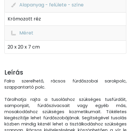
Alapanyag - felülete - színe
Krómozott réz
Méret
20 x 20 x 7 cm
Leírás
Falra szerelhető, rácsos fürdőszobai sarokpolc,
szappantartó polc.
Tárolhatja rajta a tusoláshoz szükséges tusfürdőit,
samponjait, fürdőszivacsait vagy egyéb más,
mosakodáshoz szükséges kozmetikumait. Tökéletes
kiegészítője lehet fürdőszobájának. Segítségével tusolás
közben mindig kéznél lehet a tisztálkodáshoz szükséges
szappan. Rácsos kivitelezésének köszönhetően a víz le