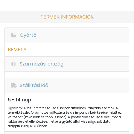
TERMÉK INFORMÁCIÓK
Gyártó
BEMETA
Származási ország
Szállítási idő
5 - 14 nap
Figyelem! A feltüntetett szállítási napok általános irányadó számok. A
termékkészlet folyamatos változása és az importok beérkezése miatt ez
változhat (kevesebb és több is lehet). A pontosabb szállítási dátumot a
raktárkészlet ellenőrzése, illetve a gyártó által visszaigazolt dátum
alapján küldjük ki Önnek.