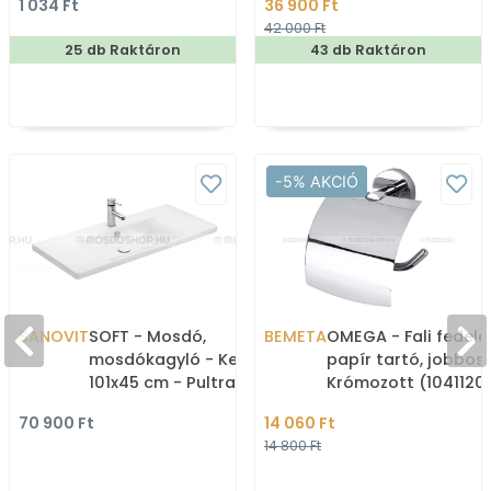
1 034 Ft
36 900 Ft
42 000 Ft
25 db Raktáron
43 db Raktáron
-5% AKCIÓ
SANOVIT
SOFT - Mosdó,
BEMETA
OMEGA - Fali fedel
mosdókagyló - Kerámia,
papír tartó, jobbos 
101x45 cm - Pultra,
Krómozott (1041120
bútorra, falra szerelhető
70 900 Ft
14 060 Ft
14 800 Ft