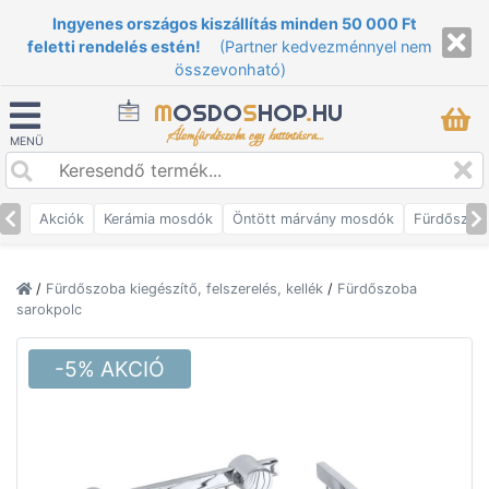
Ingyenes országos kiszállítás minden 50 000 Ft
feletti rendelés estén!
(Partner kedvezménnyel nem
összevonható)
M
OSDO
S
HOP
.
HU
Álomfürdőszoba egy kattintásra...
MENÜ
Akciók
Kerámia mosdók
Öntött márvány mosdók
Fürdőszob
/
Fürdőszoba kiegészítő, felszerelés, kellék
/
Fürdőszoba
sarokpolc
-5% AKCIÓ