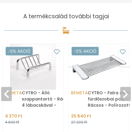
A termékcsalád további tagjai
-5% AKCIÓ
-5% AKCIÓ
BEMETA
CYTRO - Álló
BEMETA
CYTRO - Falra szere
szappantartó - Rácsos -
fürdőszobai polc -
4 lábacskával -
Rácsos - Polírozott
Krómozott réz
rozsdamentes acél
4 370 Ft
25 840 Ft
4 600 Ft
27 200 Ft