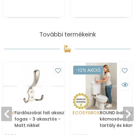
További termékeink
-12% AKCIÓ
GTV
Fürdőszobai fali akasztó,
ECOSYSBOX
ROUND balos WC
fogas - 3 akasztós -
kézmosóval (K
Matt nikkel
tartály és kéz