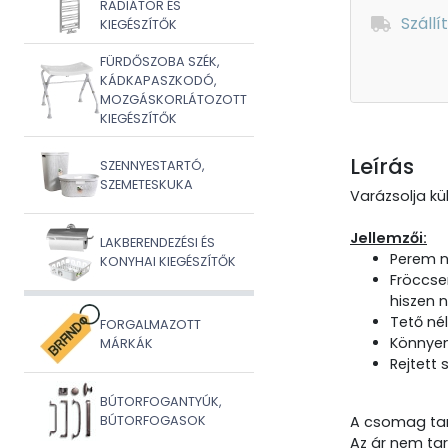
RADIÁTOR ÉS
Szállí
KIEGÉSZÍTŐK
FÜRDŐSZOBA SZÉK,
KÁDKAPASZKODÓ,
MOZGÁSKORLÁTOZOTT
KIEGÉSZÍTŐK
Leírás
SZENNYESTARTÓ,
SZEMETESKUKA
Varázsolja kü
Jellemzői:
LAKBERENDEZÉSI ÉS
Perem né
KONYHAI KIEGÉSZÍTŐK
Fröccse
hiszen 
Tető nél
FORGALMAZOTT
Könnyen
MÁRKÁK
Rejtett 
BÚTORFOGANTYÚK,
BÚTORFOGASOK
A csomag tart
Az ár nem tar