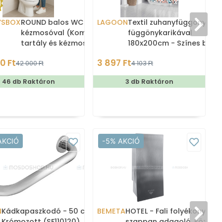
YSBOX
ROUND balos WC tartály
LAGOON
Textil zuhanyfüggöny
kézmosóval (Kombi WC
függönykarikával
tartály és kézmosó)
180x200cm - Színes betű
fehér háttér előtt
0 Ft
3 897 Ft
42 000 Ft
4 103 Ft
46 db Raktáron
3 db Raktáron
AKCIÓ
-5% AKCIÓ
N
Kádkapaszkodó - 50 cm -
BEMETA
HOTEL - Fali folyékony
Krómozott (SF110120)
szappan adagoló, közületi