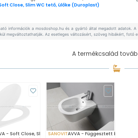
Soft Close, Slim WC tető, ülőke (Duroplast)
álható információk a mosdoshop.hu és a gyártó által megadott adatok. 
lkül megváltoztathatják. Az esetleges változásért, szöveg hibákért, fotó e
A termékcsalád tovább
A - Soft Close, Slim WC
SANOVIT
AVVA - Függesztett bidé -