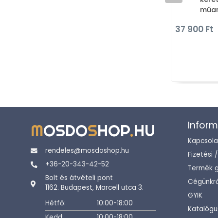
műan
37 900 Ft
Inform
M
OSDO
S
HOP
.
HU
Kapcsola
rendeles@mosdoshop.hu
Fizetési 
+36-20-343-42-52
Termék g
Bolt és átvételi pont
Cégünkrő
1162. Budapest, Marcell utca 3.
GYIK
Hétfő:
10:00-18:00
Katalógu
Kedd:
10:00-18:00