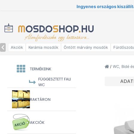
Ingyenes országos kiszállít
M
OSDO
S
HOP
.
HU
Álomfürdőszoba egy kattintásra...
Akciók
Kerámia mosdók
Öntött márvány mosdók
Fürdőszob
/
WC, Bidé é
TERMÉKEINK
FÜGGESZTETT FALI
ADAT
WC
RAKTÁRON
AKCIÓK