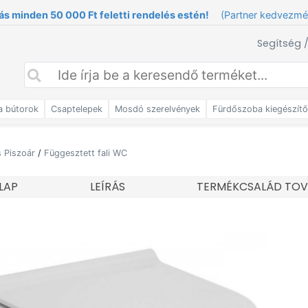
ás minden 50 000 Ft feletti rendelés estén!
(Partner kedvezm
Segítség 
a bútorok
Csaptelepek
Mosdó szerelvények
Fürdőszoba kiegészít
s Piszoár
/
Függesztett fali WC
LAP
LEÍRÁS
TERMÉKCSALÁD TOV