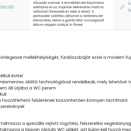
A
irányadó számok. A termékkészlet folyamatos
tási idő
változása és az importok beérkezése miatt ez
f
változhat (kevesebb és több is lehet). A
pontosabb szállítási dátumot a raktárkészlet
ellenőrzése, illetve a gyártó által visszaigazolt
dátum alapján küldjük ki Önnek.
lönlegessé mellékhelyiségét, fürdőszobáját ezzel a modern f
lküli kivitel
nésmentes öblítő technológiával rendelkezik, mely lehetővé t
nem áll útjába a WC perem
küli
 hozzáférhető felületének köszönhetően könnyen tisztítható
szerelvények
almazza a speciális rejtett rögzítési, felszerelési segédanya
talmazza a lágyan záródó WC ülőkét, azt külön kell hozzá megvá