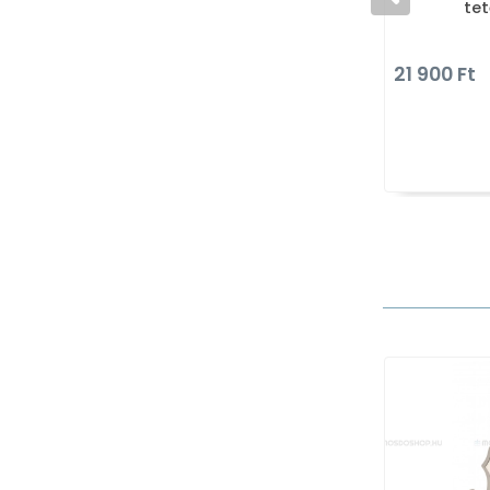
tet
21 900 Ft