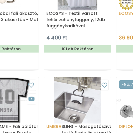
obai fali akasztó,
ECOSYS - Textil varrott
ECOS
 3 akasztós - Matt
fehér zuhanyfüggöny, 12db
függönykarikával
180x200cm
4 400 Ft
36 90
b Raktáron
101 db Raktáron
-5% 
AME - Fali pólótartó
UMBRA
SLING - Mosogatószivacs
DIPLO
, L-es - Fekete
tartó flexibilis akasztóval -