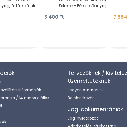
yag, átlátszó akril
Fekete - Fém, műanyag
3 400 Ft
7 684
ációk
Tervezőknek / Kivitele
Üzemeltetőknek
t
/ szállítási információk
Legyen partnerünk
arancia / 14 napos elállás
Bejelentkezés
l
Jogi dokumentációk
Jogi nyilatkozat
sok
Adatkezelési tájékoztató