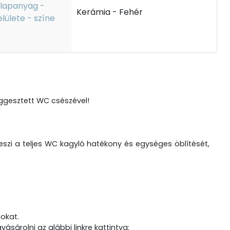
lapanyag -
Kerámia - Fehér
elülete - színe
üggesztett WC csészével!
eszi a teljes WC kagyló hatékony és egységes öblítését,
gokat.
sárolni az alábbi linkre kattintva: