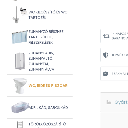
WC KIEGÉSZÍTŐ ÉS WC
TARTOZÉK
ZUHANYZÓ RÉSZHEZ
14 NAPOS 
TARTOZÉKOK,
GARANCI
FELSZERELÉSEK
ZUHANYKABIN,
TERMÉK G
ZUHANYAJTÓ,
ZUHANYFAL,
ZUHANYTÁLCA
SZAKMAI 
WC, BIDÉ ÉS PISZOÁR
Gyárt
AKRIL KÁD, SAROKKÁD
TÖRÖLKÖZŐSZÁRÍTÓ