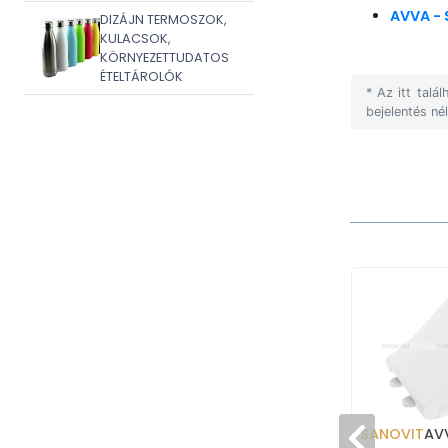
AVVA - 
DIZÁJN TERMOSZOK,
KULACSOK,
KÖRNYEZETTUDATOS
ÉTELTÁROLÓK
* Az itt tal
bejelentés né
SANOVIT
AVV