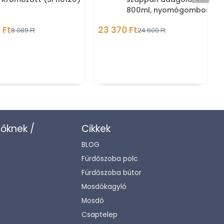
800ml, nyomógombos -
Rozsdamentes acél
 Ft
23 370 Ft
8 089 Ft
24 600 Ft
(106109085)
zőknek /
Cikkek
BLOG
Fürdőszoba polc
Fürdőszoba bútor
Mosdókagyló
Mosdó
Csaptelep