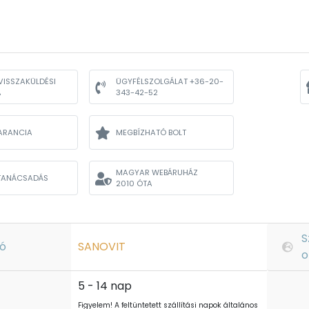
VISSZAKÜLDÉSI
ÜGYFÉLSZOLGÁLAT +36-20-
A
343-42-52
ARANCIA
MEGBÍZHATÓ BOLT
MAGYAR WEBÁRUHÁZ
TANÁCSADÁS
2010 ÓTA
S
ó
SANOVIT
o
5 - 14 nap
Figyelem! A feltüntetett szállítási napok általános