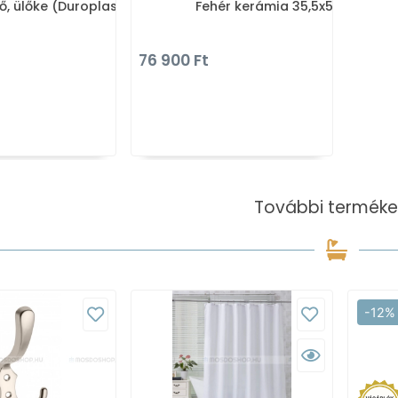
ő, ülőke (Duroplast)
Fehér kerámia 35,5x53cm
76 900 Ft
További terméke
-12%