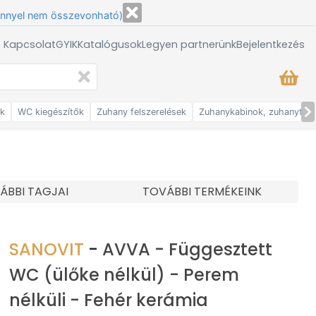
énnyel nem összevonható)
/ Kapcsolat
GYIK
Katalógusok
Legyen partnerünk
Bejelentkezés
ők
WC kiegészítők
Zuhany felszerelések
Zuhanykabinok, zuhanytálc
ÁBBI TAGJAI
TOVÁBBI TERMÉKEINK
SANOVIT
-
AVVA - Függesztett
WC (ülőke nélkül) - Perem
nélküli - Fehér kerámia