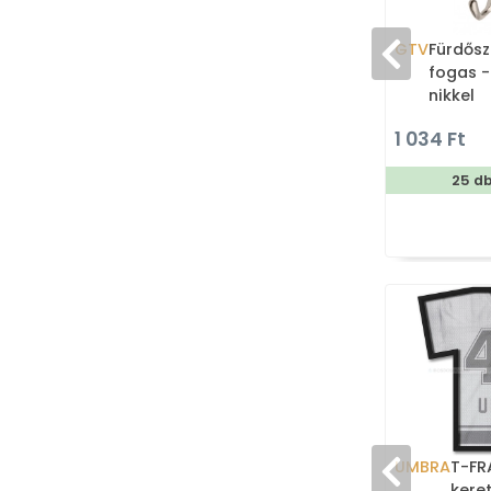
GTV
Fürdősz
fogas -
nikkel
1 034 Ft
25 d
UMBRA
T-FR
keret