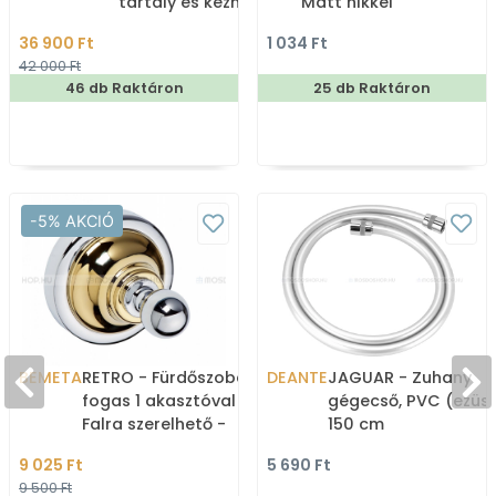
tartály és kézmosó)
Matt nikkel
36 900 Ft
1 034 Ft
42 000 Ft
46 db Raktáron
25 db Raktáron
-5% AKCIÓ
BEMETA
RETRO - Fürdőszobai
DEANTE
JAGUAR - Zuhany
fogas 1 akasztóval -
gégecső, PVC (ezüst
Falra szerelhető -
150 cm
Krómozott-aranyozott
9 025 Ft
5 690 Ft
réz (144206138)
9 500 Ft