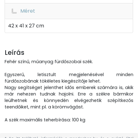
Méret
42 x 41 x 27 cm
Leírás
Fehér színű, műanyag fürdőszobai szék.
Egyszerű, letisztult megjelenésével minden
fürdőszobának tökéletes kiegészítője lehet.
Nagy segítséget jelenthet idős emberek számára is, akik
már nehezen tudnak hajolni. Erre a székre bármikor
leülhetnek és könnyedén elvégezhetik szépítkezős
teendőiket, mint pl. a körömvágást.
A szék maximális teherbírása: 100 kg