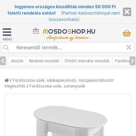
Ingyenes országos kiszállítás minden 50 000 Ft
feletti rendelés estén!
(Partner kedvezménnyel nem
összevonható)
M
OSDO
S
HOP
.
HU
Álomfürdőszoba egy kattintásra...
MENÜ
Akciók
Kerámia mosdók
Öntött márvány mosdók
Fürdőszob
/
Fürdőszoba szék, kádkapaszkodó, mozgáskorlátozott
kiegészítők
/
Fürdőszoba szék, zuhanyszék