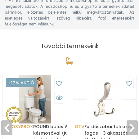
* Az itt található információk a mosdoshop.hu és a gyártó által
megadott adatok. A mosdoshop.hu és a gyártó a termékek adatait
bármikor, előzetes bejelentés nélkül megváltoztathatják. Az
esetleges változásért, szöveg hibákért, fotó eltérésekért
felelősséget nem vállalunk.
További termékeink
-12% AKCIÓ
ECOSYSBOX
ROUND balos WC tartály
GTV
Fürdőszobai fali akaszt
kézmosóval (Kombi WC
fogas - 3 akasztós -