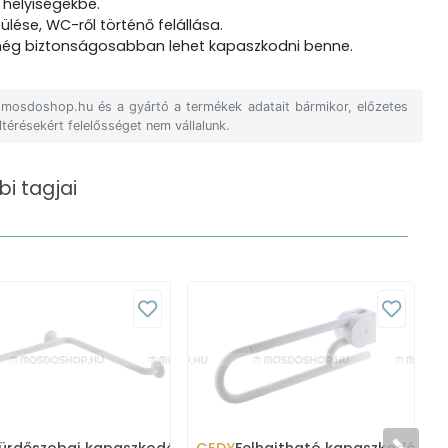
 helyiségekbe.
lése, WC-ről történő felállása.
 még biztonságosabban lehet kapaszkodni benne.
A mosdoshop.hu és a gyártó a termékek adatait bármikor, előzetes
ltérésekért felelősséget nem vállalunk.
i tagjai