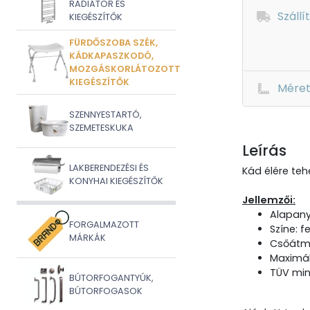
RADIÁTOR ÉS
Szállí
KIEGÉSZÍTŐK
FÜRDŐSZOBA SZÉK,
KÁDKAPASZKODÓ,
MOZGÁSKORLÁTOZOTT
KIEGÉSZÍTŐK
Mére
SZENNYESTARTÓ,
SZEMETESKUKA
Leírás
LAKBERENDEZÉSI ÉS
Kád élére teh
KONYHAI KIEGÉSZÍTŐK
Jellemzői:
Alapany
FORGALMAZOTT
Színe: f
MÁRKÁK
Csőátm
Maximál
TÜV min
BÚTORFOGANTYÚK,
BÚTORFOGASOK