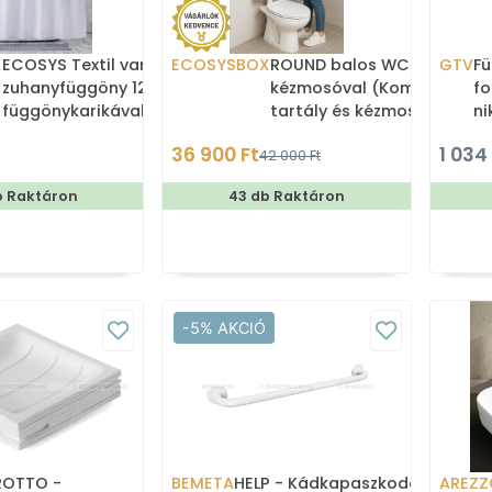
X
ECOSYS Textil varrott
ECOSYSBOX
ROUND balos WC tartály
GTV
Fü
zuhanyfüggöny 12db
kézmosóval (Kombi WC
fo
függönykarikával
tartály és kézmosó)
ni
180x200cm -
36 900 Ft
1 034
42 000 Ft
Zuhanyfüggöny textil
b Raktáron
43 db Raktáron
-5% AKCIÓ
OTTO -
BEMETA
HELP - Kádkapaszkodó,
AREZZ