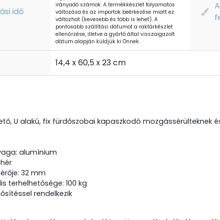
A
irányadó számok. A termékkészlet folyamatos
tási idő
változása és az importok beérkezése miatt ez
f
változhat (kevesebb és több is lehet). A
pontosabb szállítási dátumot a raktárkészlet
ellenőrzése, illetve a gyártó által visszaigazolt
dátum alapján küldjük ki Önnek.
t
14,4 x 60,5 x 23 cm
ető, U alakú, fix fürdőszobai kapaszkodó mozgássérülteknek és
aga: alumínium
ehér
érője: 32 mm
is terhelhetősége: 100 kg
ősítéssel rendelkezik