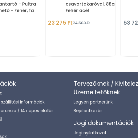
ntartó - Pultra
csavartakaróval, 88cm -
hető - Fehér, fa
Fehér acél
 poliészter gyanta
23 275 Ft
53 72
24 500 Ft
ációk
Tervezőknek / Kivitele
Üzemeltetőknek
t
/ szállítási információk
Legyen partnerünk
arancia / 14 napos elállás
Bejelentkezés
l
Jogi dokumentációk
Jogi nyilatkozat
sok