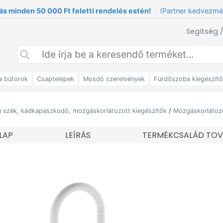
ás minden 50 000 Ft feletti rendelés estén!
(Partner kedvezm
Segítség 
a bútorok
Csaptelepek
Mosdó szerelvények
Fürdőszoba kiegészít
 szék, kádkapaszkodó, mozgáskorlátozott kiegészítők
/
Mozgáskorlátozo
LAP
LEÍRÁS
TERMÉKCSALÁD TOV