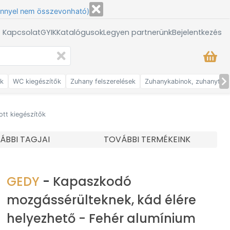
énnyel nem összevonható)
/ Kapcsolat
GYIK
Katalógusok
Legyen partnerünk
Bejelentkezés
ők
WC kiegészítők
Zuhany felszerelések
Zuhanykabinok, zuhanytálc
tt kiegészítők
ÁBBI TAGJAI
TOVÁBBI TERMÉKEINK
GEDY
-
Kapaszkodó
mozgássérülteknek, kád élére
helyezhető - Fehér alumínium