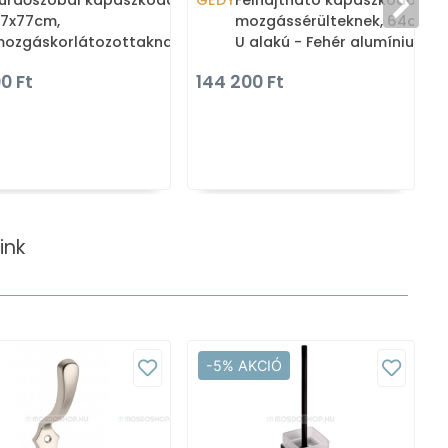
ürdőszobai kapaszkodó
GEDY
Felhajtható kapaszkodó
7x77cm,
mozgássérülteknek, 64cm,
ozgáskorlátozottaknak -
U alakú - Fehér alumínium
ehér alumínium (4854-77)
(4857-64)
0 Ft
144 200 Ft
ink
-5% AKCIÓ