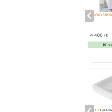
ECOSYSBO
4 400 Ft
101 d
GEDY
QUADR