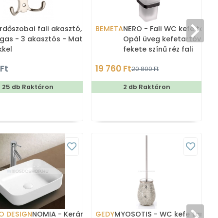
rdőszobai fali akasztó,
BEMETA
NERO - Fali WC kefe tartó 
gas - 3 akasztós - Matt
Opál üveg kefetartóval,
kkel
fekete színű réz fali
konzollal
 Ft
19 760 Ft
20 800 Ft
25 db Raktáron
2 db Raktáron
O DESIGN
NOMIA - Kerámia mosdó,
GEDY
MYOSOTIS - WC kefe tartó