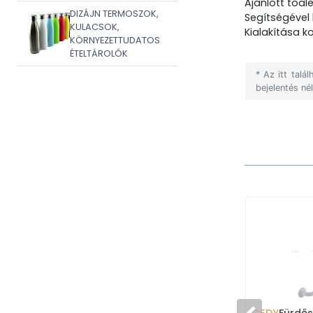
Ajánlott toal
DIZÁJN TERMOSZOK,
Segítségével 
KULACSOK,
Kialakítása 
KÖRNYEZETTUDATOS
ÉTELTÁROLÓK
* Az itt tal
bejelentés né