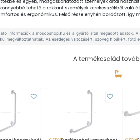
ettekbe és egyéb, mozgáskorlátozott személyek által használt
könnyebbé tehető a rokkant személyek kerekesszékből való átü
komfortos és ergonómikus. Felső része enyhén bordázott, így
álható információk a mosdoshop.hu és a gyártó által megadott adatok. 
lkül megváltoztathatják. Az esetleges változásért, szöveg hibákért, fotó e
A termékcsalád tovább