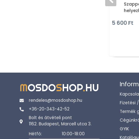
Szappa
helyez
hatású
5 600 Ft
Inform
M
OSDO
S
HOP
.
HU
Kapcsola
rendeles@mosdoshop.hu
Fizetési 
+36-20-343-42-52
Termék g
Bolt és átvételi pont
Cégünkrő
1162. Budapest, Marcell utca 3.
GYIK
Hétfő:
10:00-18:00
Katalógu