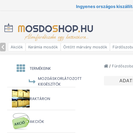
Ingyenes országos kiszállít
M
OSDO
S
HOP
.
HU
Álomfürdőszoba egy kattintásra...
Akciók
Kerámia mosdók
Öntött márvány mosdók
Fürdőszob
/
Fürdőszoba
TERMÉKEINK
MOZGÁSKORLÁTOZOTT
ADAT
KIEGÉSZÍTŐK
RAKTÁRON
AKCIÓK