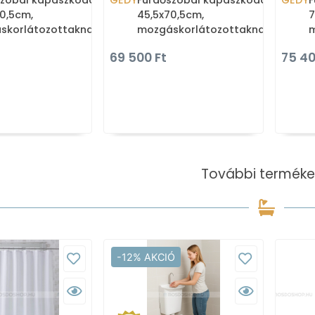
szobai kapaszkodó
GEDY
Fürdőszobai kapaszkodó
GEDY
F
0,5cm,
45,5x70,5cm,
7
skorlátozottaknak,
mozgáskorlátozottaknak,
m
ban hajlított - Fehér
90 fokban hajlított - Fehér
F
69 500 Ft
75 40
nium (4
alumínium (4
További terméke
-12% AKCIÓ