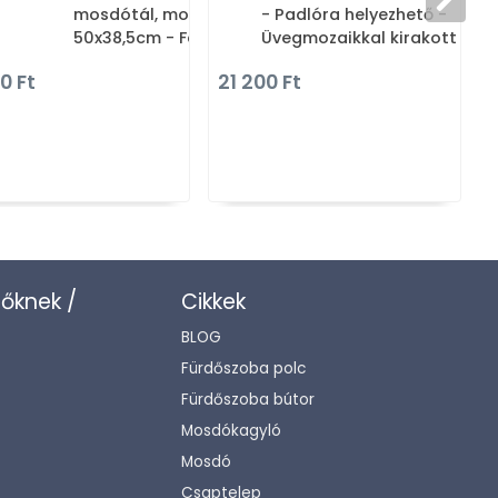
mosdótál, mosdókagyló,
- Padlóra helyezhető -
50x38,5cm - Fehér - Pultra,
Üvegmozaikkal kirakott -
bútorra ültethető
Krém színű
0 Ft
21 200 Ft
zőknek /
Cikkek
BLOG
Fürdőszoba polc
Fürdőszoba bútor
Mosdókagyló
Mosdó
Csaptelep