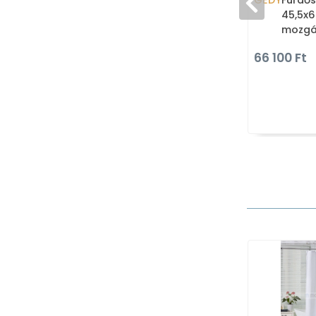
GEDY
Fürdő
45,5x6
mozgá
90 fok
66 100 Ft
alumí