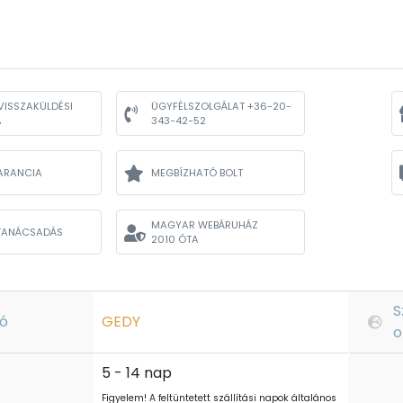
VISSZAKÜLDÉSI
ÜGYFÉLSZOLGÁLAT +36-20-
A
343-42-52
ARANCIA
MEGBÍZHATÓ BOLT
MAGYAR WEBÁRUHÁZ
TANÁCSADÁS
2010 ÓTA
S
ó
GEDY
o
5 - 14 nap
Figyelem! A feltüntetett szállítási napok általános