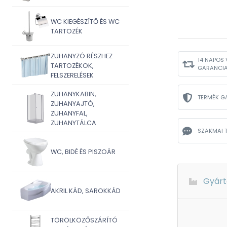
WC KIEGÉSZÍTŐ ÉS WC
TARTOZÉK
ZUHANYZÓ RÉSZHEZ
14 NAPOS 
TARTOZÉKOK,
GARANCI
FELSZERELÉSEK
ZUHANYKABIN,
TERMÉK G
ZUHANYAJTÓ,
ZUHANYFAL,
ZUHANYTÁLCA
SZAKMAI 
WC, BIDÉ ÉS PISZOÁR
Gyárt
AKRIL KÁD, SAROKKÁD
TÖRÖLKÖZŐSZÁRÍTÓ