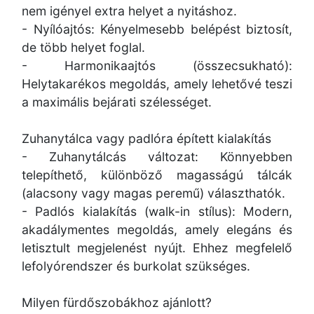
nem igényel extra helyet a nyitáshoz.
- Nyílóajtós: Kényelmesebb belépést biztosít,
de több helyet foglal.
- Harmonikaajtós (összecsukható):
Helytakarékos megoldás, amely lehetővé teszi
a maximális bejárati szélességet.
Zuhanytálca vagy padlóra épített kialakítás
- Zuhanytálcás változat: Könnyebben
telepíthető, különböző magasságú tálcák
(alacsony vagy magas peremű) választhatók.
- Padlós kialakítás (walk-in stílus): Modern,
akadálymentes megoldás, amely elegáns és
letisztult megjelenést nyújt. Ehhez megfelelő
lefolyórendszer és burkolat szükséges.
Milyen fürdőszobákhoz ajánlott?