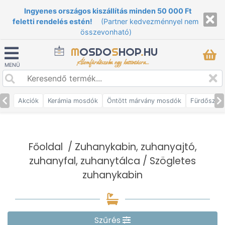
Ingyenes országos kiszállítás minden 50 000 Ft
feletti rendelés estén!
(Partner kedvezménnyel nem
összevonható)
M
OSDO
S
HOP
.
HU
Álomfürdőszoba egy kattintásra...
MENÜ
Akciók
Kerámia mosdók
Öntött márvány mosdók
Fürdőszob
Főoldal
/
Zuhanykabin, zuhanyajtó,
zuhanyfal, zuhanytálca
/ Szögletes
zuhanykabin
Szűrés