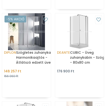
-5% AKCIÓ
DIPLON
Szögletes zuhanykabin -
DEANTE
CUBIC - Üveg
Harmonikaajtós -
zuhanykabin - Szögl
Átlátszó edzett üveg -
- 80x80 cm
80x80 cm
148 257 Ft
176 900 Ft
156 060 Ft