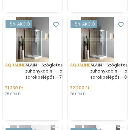
-5% AKCIÓ
-5% AKCIÓ
AQUALINE
ALAIN - Szögletes
AQUALINE
ALAIN - Szögletes
zuhanykabin - Tolóajtós,
zuhanykabin - Tol
sarokbelépős - 70x70 -
sarokbelépős - 80
BRICK üveggel
BRICK üveggel
71 250 Ft
72 200 Ft
75 000 Ft
76 000 Ft