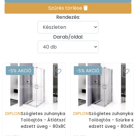
Szűrés törlése
Rendezés:
Darab/oldal:
-5% AKCIÓ
-5% AKCIÓ
DIPLON
Szögletes zuhanykabin -
DIPLON
Szögletes zuhanykab
Tolóajtós - Átlátszó
Tolóajtós - Szürke sz
edzett üveg - 80x80 cm
edzett üveg - 80x80