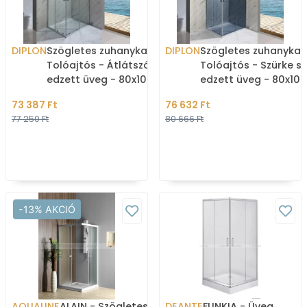
DIPLON
Szögletes zuhanykabin -
DIPLON
Szögletes zuhanykab
Tolóajtós - Átlátszó
Tolóajtós - Szürke sz
edzett üveg - 80x100 cm
edzett üveg - 80x10
73 387 Ft
76 632 Ft
77 250 Ft
80 666 Ft
-13% AKCIÓ
AQUALINE
ALAIN - Szögletes
DEANTE
FUNKIA - Üveg