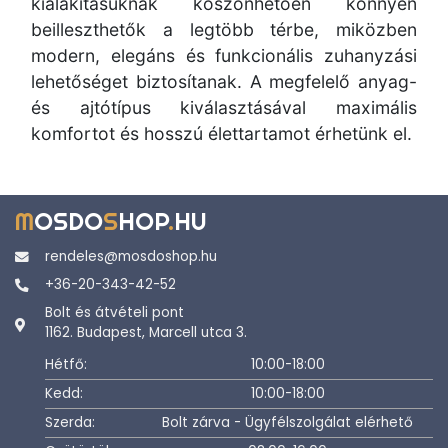
kialakításuknak köszönhetően könnyen
beilleszthetők a legtöbb térbe, miközben
modern, elegáns és funkcionális zuhanyzási
lehetőséget biztosítanak. A megfelelő anyag-
és ajtótípus kiválasztásával maximális
komfortot és hosszú élettartamot érhetünk el.
M
OSDO
S
HOP
.
HU
rendeles@mosdoshop.hu
+36-20-343-42-52
Bolt és átvételi pont
1162. Budapest, Marcell utca 3.
Hétfő:
10:00-18:00
Kedd:
10:00-18:00
Szerda:
Bolt zárva - Ügyfélszolgálat elérhető