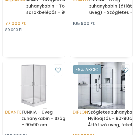
zuhanykabin - Tolóajtós,
zuhanykabin (átláts
sarokbelépős - 90x90 -
üveg) - Szögletes -
BRICK üveggel
80x80 cm
77 000 Ft
105 900 Ft
89 000 Ft
-5% AKCIÓ
DEANTE
FUNKIA - Üveg
DIPLON
Szögletes zuhanykab
zuhanykabin - Szögletes
Nyílóajtós - 90x90c
- 90x90 cm
Átlátszó üveg, feket
keret