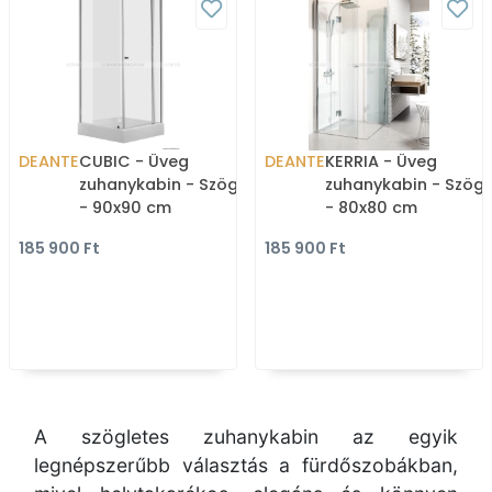
DEANTE
CUBIC - Üveg
DEANTE
KERRIA - Üveg
zuhanykabin - Szögletes
zuhanykabin - Szögl
- 90x90 cm
- 80x80 cm
185 900 Ft
185 900 Ft
A szögletes zuhanykabin az egyik
legnépszerűbb választás a fürdőszobákban,