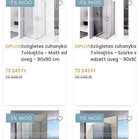
-5% AKCIÓ
-5% AKCIÓ
DIPLON
Szögletes zuhanykabin -
DIPLON
Szögletes zuhanykab
Tolóajtós - Matt edzett
Tolóajtós - Szürke sz
üveg - 90x90 cm
edzett üveg - 90x90
72 243 Ft
72 243 Ft
76 046 Ft
76 046 Ft
-5% AKCIÓ
-5% AKCIÓ