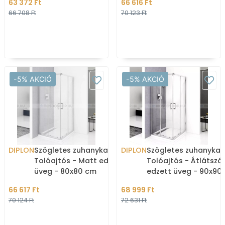
63 372 Ft
66 616 Ft
66 708 Ft
70 123 Ft
-5% AKCIÓ
-5% AKCIÓ
DIPLON
Szögletes zuhanykabin -
DIPLON
Szögletes zuhanykab
Tolóajtós - Matt edzett
Tolóajtós - Átlátszó
üveg - 80x80 cm
edzett üveg - 90x90
66 617 Ft
68 999 Ft
70 124 Ft
72 631 Ft