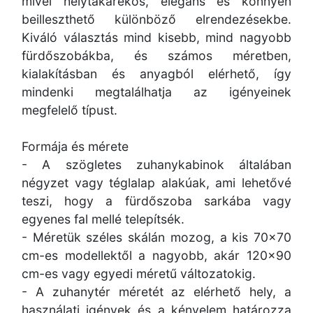
mivel helytakarékos, elegáns és könnyen
beilleszthető különböző elrendezésekbe.
Kiváló választás mind kisebb, mind nagyobb
fürdőszobákba, és számos méretben,
kialakításban és anyagból elérhető, így
mindenki megtalálhatja az igényeinek
megfelelő típust.
Formája és mérete
- A szögletes zuhanykabinok általában
négyzet vagy téglalap alakúak, ami lehetővé
teszi, hogy a fürdőszoba sarkába vagy
egyenes fal mellé telepítsék.
- Méretük széles skálán mozog, a kis 70x70
cm-es modellektől a nagyobb, akár 120x90
cm-es vagy egyedi méretű változatokig.
- A zuhanytér méretét az elérhető hely, a
használati igények és a kényelem határozza