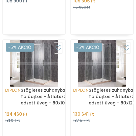
105 900 Ft
109 306 Ft
115 059 Ft
-5% AKCIÓ
-5% AKCIÓ
DIPLON
Szögletes zuhanykabin -
DIPLON
Szögletes zuhanykab
Tolóajtós - Átlátszó
Tolóajtós - Átlátszó
edzett üveg - 80x100 cm
edzett üveg - 80x12
(BR6610-100)
(BR6610-120)
124 460 Ft
130 641 Ft
131 011 Ft
137 517 Ft