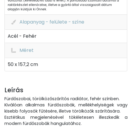
változhat (kevesebb és több is lehet). A pontosabb szállítási dátumot a
raktárkészlet ellenőrzése, illetve a gyártó által visszaigazolt dátum
alapján küldjük ki Önnek.
Alapanyag - felülete - színe
Acél - Fehér
Méret
50 x 157,2 cm
Leírás
Fürdőszobai, törölközőszárítós radiátor, fehér színben.
Kiválóan alkalmas fürdőszobák, mellékhelyiségek vagy
kisebb folyosók fűtésére, illetve törölközők szárítására.
Esztétikus megjelenésével tökéletesen illeszkedik a
modern fürdőszobák hangulatához.