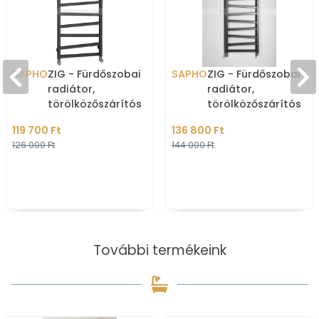
SAPHO
ZIG - Fürdőszobai
SAPHO
ZIG - Fürdőszobai
radiátor,
radiátor,
törölközőszárítós
törölközőszárítós
radiátor 406W,
radiátor 490W,
119 700 Ft
136 800 Ft
50x109,6cm - Antracit
50x133,4cm - Antraci
126 000 Ft
144 000 Ft
További termékeink