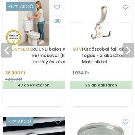
-12% AKCIÓ
ECOSYSBOX
ROUND balos WC tartály
GTV
Fürdőszobai fali akaszt
kézmosóval (Kombi WC
fogas - 3 akasztós -
tartály és kézmosó)
Matt nikkel
36 900 Ft
1 034 Ft
42 000 Ft
43 db Raktáron
25 db Raktáron
-5% AKCIÓ