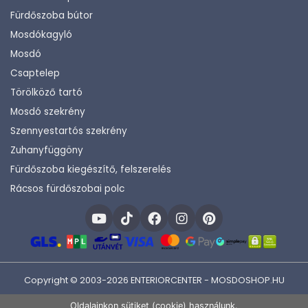
Fürdőszoba bútor
Mosdókagyló
Mosdó
Csaptelep
Törölköző tartó
Mosdó szekrény
Szennyestartós szekrény
Zuhanyfüggöny
Fürdőszoba kiegészítő, felszerelés
Rácsos fürdőszobai polc
Copyright © 2003-2026 ENTERIORCENTER - MOSDOSHOP.HU
Fejlesztette:
KHAM IT
Oldalainkon sütiket (cookie) használunk.