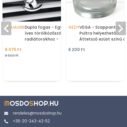
AQUALINE
Dupla fogas - Egyenes és
GEDY
VEGA - Szappantartó 
íves törölközőszárító
Pultra helyezhető -
radiátorokhoz -
Áttetsző ezüst színű ak
Krómozott
8 075 Ft
6 200 Ft
8 500 Ft
M
OSDO
S
HOP
.
HU
rendeles@mosdoshop.hu
+36-20-343-42-52