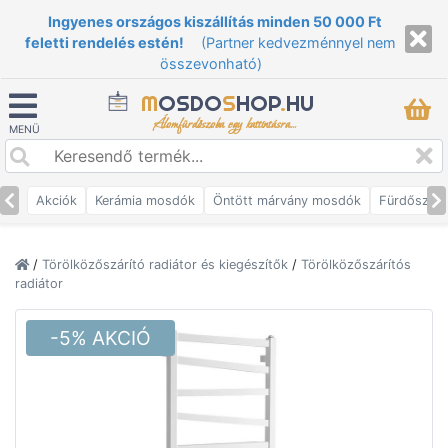
Ingyenes országos kiszállítás minden 50 000 Ft
feletti rendelés estén!
(Partner kedvezménnyel nem
összevonható)
M
OSDO
S
HOP
.
HU
Álomfürdőszoba egy kattintásra...
MENÜ
Akciók
Kerámia mosdók
Öntött márvány mosdók
Fürdőszob
/
Törölközőszárító radiátor és kiegészítők
/
Törölközőszárítós
radiátor
-5% AKCIÓ