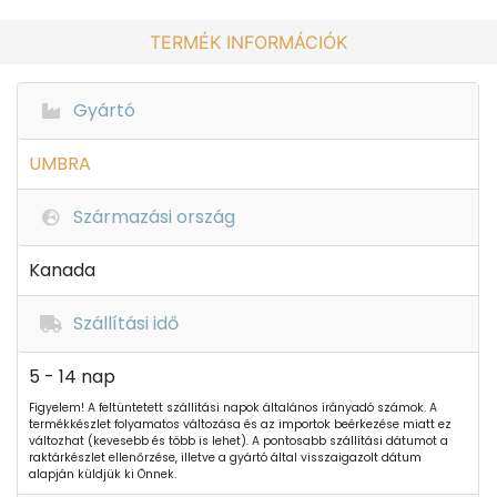
TERMÉK INFORMÁCIÓK
Gyártó
UMBRA
Származási ország
Kanada
Szállítási idő
5 - 14 nap
Figyelem! A feltüntetett szállítási napok általános irányadó számok. A
termékkészlet folyamatos változása és az importok beérkezése miatt ez
változhat (kevesebb és több is lehet). A pontosabb szállítási dátumot a
raktárkészlet ellenőrzése, illetve a gyártó által visszaigazolt dátum
alapján küldjük ki Önnek.