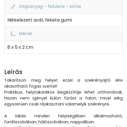
Alapanyag - felülete - színe
Nikkelezett acél, fekete gumi
Méret
8 x 5 x 2 cm
Leírás
Takarítson meg helyet ezzel a szekrényajtó élre
akasztható fogas szettel!
Praktikus, helytakarékos kiegészítője lehet otthonának,
hiszen nem igényel külön fúrást a falon, mivel elég
egyszerűen csak ráakasztani valamelyik szekrényre.
A lakás minden helyiségében alkalmazható,
fürdőszobában, hálószobában, nappaliban.