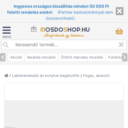
Ingyenes országos kiszállítás minden 50 000 Ft
feletti rendelés estén!
(Partner kedvezménnyel nem
összevonható)
M
OSDO
S
HOP
.
HU
Álomfürdőszoba egy kattintásra...
MENÜ
Akciók
Kerámia mosdók
Öntött márvány mosdók
Fürdőszob
/
Lakberendezési és konyhai kiegészítők
/
Fogas, akasztó