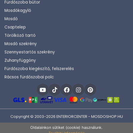
Fürdőszoba bútor
Mosdókagyló
Mosdó
Csaptelep
Törölköző tartó
Mosdó szekrény
Szennyestartós szekrény
Zuhanyfüggöny
Fürdőszoba kiegészítő, felszerelés
Rácsos fürdőszobai polc
Copyright © 2003-2026 ENTERIORCENTER - MOSDOSHOP.HU
Fejlesztette:
KHAM IT
Oldalainkon sütiket (cookie) használunk.