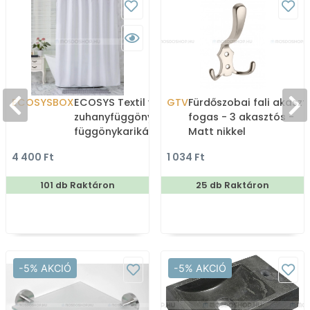
ECOSYSBOX
ECOSYS Textil varrott
GTV
Fürdőszobai fali akaszt
zuhanyfüggöny 12db
fogas - 3 akasztós -
függönykarikával
Matt nikkel
180x200cm -
4 400 Ft
1 034 Ft
Zuhanyfüggöny textil
101 db Raktáron
25 db Raktáron
-5% AKCIÓ
-5% AKCIÓ