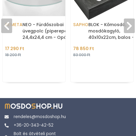
BEMETA
NEO - Fürdőszobai sarok
SAPHO
BLOK - Kőmosdó,
üvegpolc (piperepolc) -
mosdókagyló,
24,4x24,4 cm - Opál
40x10x22cm, balos -
üveg, szálcsiszolt
Fekete antracit - Pul
17 290 Ft
78 850 Ft
rozsdamentes
bútorra, falra szerel
18 200 Ft
83 000 Ft
(2401-28)
M
OSDO
S
HOP
.
HU
rendeles@mosdoshop.hu
+36-20-343-42-52
Bolt és átvételi pont