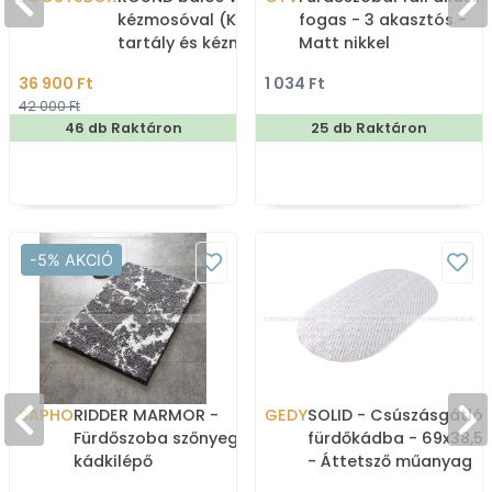
kézmosóval (Kombi WC
fogas - 3 akasztós -
tartály és kézmosó)
Matt nikkel
36 900 Ft
1 034 Ft
42 000 Ft
46 db Raktáron
25 db Raktáron
-5% AKCIÓ
SAPHO
RIDDER MARMOR -
GEDY
SOLID - Csúszásgátló
Fürdőszoba szőnyeg,
fürdőkádba - 69x38,5
kádkilépő
- Áttetsző műanyag
csúszásgátlóval,
(PVC)