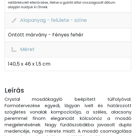
raktárkészlet ellenőrzése, illetve a gyártó által visszaigazolt dátum
alapján küldjük ki Önnek.
Alapanyag - felülete - színe
Öntött márvány - Fényes fehér
Méret
140,5 x 46 x 1,5 cm
Leírás
Crystal mosdókagyló beépített túlfolyóval.
Formatervezése egyedi, lágyan ívelt és határozott
szögletes vonalak kompozíciója, a széles, alacsony
peremmel finom eleganciát kölcsönöz a mosdó
megjelenésének. Nagy fürdőszobákba javasolt dupla
medencéje, nagy mérete miatt. A mosdó csomagolása