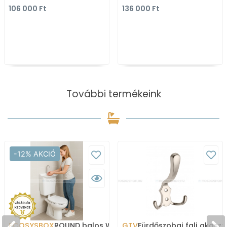
csaplyukkal - Pultba,
Pultba, bútorba
106 000 Ft
136 000 Ft
bútorba süllyeszthető
süllyeszthető
További termékeink
-12% AKCIÓ
ECOSYSBOX
ROUND balos WC tartály
GTV
Fürdőszobai fali akaszt