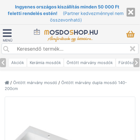
Ingyenes országos kiszállítás minden 50 000 Ft
feletti rendelés estén!
(Partner kedvezménnyel nem
összevonható)
M
OSDO
S
HOP
.
HU
Álomfürdőszoba egy kattintásra...
MENÜ
Akciók
Kerámia mosdók
Öntött márvány mosdók
Fürdőszob
/
Öntött márvány mosdó
/
Öntött márvány dupla mosdó 140-
200cm