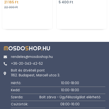
21 185 Ft
5 400 Ft
60X90cm - Szürke, fehér
22 300 Ft
M
OSDO
S
HOP
.
HU
rendeles@mosdoshop.hu
+36-20-343-42-52
Bolt és átvételi pont
1162. Budapest, Marcell utca 3.
Hétfő:
10:00-18:00
Kedd:
10:00-18:00
Szerda:
Bolt zárva - Ügyfélszolgálat elérhető
Csütörtök:
08:00-16:00