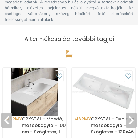
megadott adatok. A mosdoshop.hu és a gyártó a termékek adatait
bármikor, előzetes bejelentés nélkül megváltoztathatják. Az
esetleges változásért, szöveg hibákért, fotó eltérésekért
felelősséget nem vállalunk.
A termékcsalád további tagjai
MARMY
CRYSTAL - Mosdó,
MARMY
CRYSTAL - Dupla mo
mosdókagyló - 100x46
mosdókagyló -
cm - Szögletes, 1
Szögletes - 120x46 