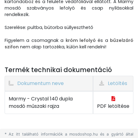
kartondoboz és a felülete védőfóliával ellátott. A Marmy
mosdó szabványos lefolyó és csap nyílásokkal
rendelkezik.
Szerelése: pultba, bútorba süllyeszthető
Figyelem a csomagnak a
króm lefolyó
és a
bűzelzáró
szifon
nem alap tartozéka, külön kell rendelni!
Termék technikai dokumentáció
Dokumentum neve
Letöltés
Marmy - Crystal 140 dupla
mosdó műszaki rajza
PDF letöltése
* Az itt található információk a mosdoshop.hu és a gyártó által