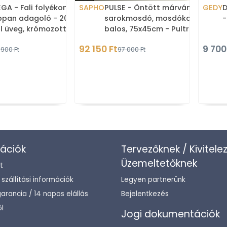
GA - Fali folyékony
SAPHO
PULSE - Öntött márvány
GEDY
D
ppan adagoló - 200ml -
sarokmosdó, mosdókagyló,
-
l üveg, krómozott réz
balos, 75x45cm - Pultra,
bútorra ültethető
92 150 Ft
9 700
 900 Ft
97 000 Ft
ációk
Tervezőknek / Kivitele
Üzemeltetőknek
t
/ szállítási információk
Legyen partnerünk
arancia / 14 napos elállás
Bejelentkezés
l
Jogi dokumentációk