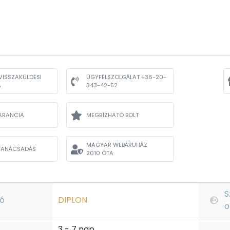
VISSZAKÜLDÉSI
ÜGYFÉLSZOLGÁLAT +36-20-
A
343-42-52
ARANCIA
MEGBÍZHATÓ BOLT
MAGYAR WEBÁRUHÁZ
TANÁCSADÁS
2010 ÓTA
S
ó
DIPLON
o
3 - 7 nap