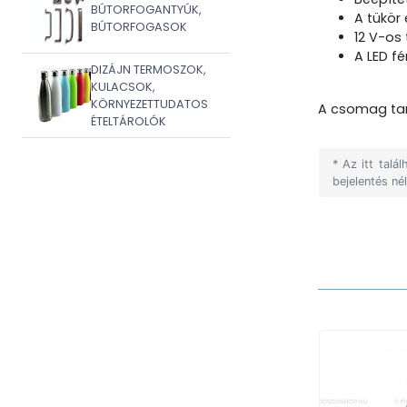
BÚTORFOGANTYÚK,
A tükör 
BÚTORFOGASOK
12 V-os
A LED f
DIZÁJN TERMOSZOK,
KULACSOK,
KÖRNYEZETTUDATOS
A csomag tar
ÉTELTÁROLÓK
* Az itt tal
bejelentés né