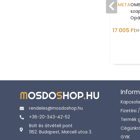
BEMETA
OME
sza
Opá
17 005 Ft
17
Inform
M
OSDO
S
HOP
.
HU
Kapcsola
rendeles@mosdoshop.hu
Fizetési 
+36-20-343-42-52
Termék g
Bolt és átvételi pont
Cégünkrő
1162. Budapest, Marcell utca 3.
GYIK