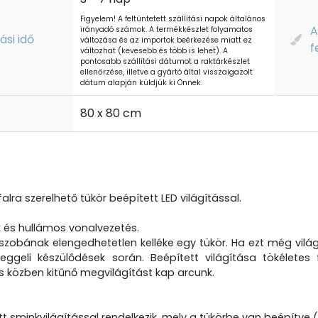
Figyelem! A feltüntetett szállítási napok általános
A
irányadó számok. A termékkészlet folyamatos
tási idő
változása és az importok beérkezése miatt ez
f
változhat (kevesebb és több is lehet). A
pontosabb szállítási dátumot a raktárkészlet
ellenőrzése, illetve a gyártó által visszaigazolt
dátum alapján küldjük ki Önnek.
t
80 x 80 cm
alra szerelhető tükör beépített LED világítással.
 és hullámos vonalvezetés.
zobának elengedhetetlen kelléke egy tükör. Ha ezt még világí
ggeli készülődések során. Beépített világítása tökéletes
s közben kitűnő megvilágítást kap arcunk.
tt sminkvilágítással rendelkezik, mely a tükörbe van beépítve 