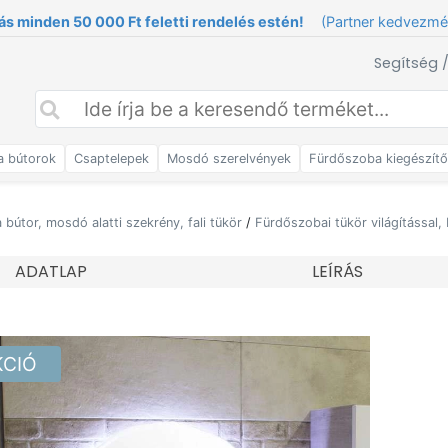
ás minden 50 000 Ft feletti rendelés estén!
(Partner kedvezm
Segítség 
a bútorok
Csaptelepek
Mosdó szerelvények
Fürdőszoba kiegészít
bútor, mosdó alatti szekrény, fali tükör
/
Fürdőszobai tükör világítással, b
ADATLAP
LEÍRÁS
KCIÓ