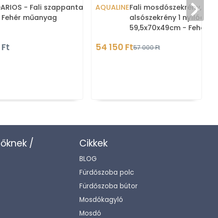
ARIOS - Fali szappantartó
AQUALINE
Fali mosdószekrény,
 Fehér műanyag
alsószekrény 1 nyílóajtóv
59,5x70x49cm - Fehér
(mosdókagyló nélkül )
 Ft
54 150 Ft
57 000 Ft
zőknek /
Cikkek
BLOG
Fürdőszoba polc
Fürdőszoba bútor
Mosdókagyló
Mosdó