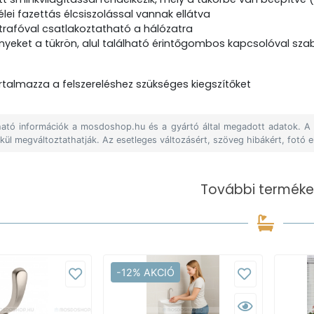
élei fazettás élcsiszolással vannak ellátva
 trafóval csatlakoztatható a hálózatra
ényeket a tükrön, alul található érintőgombos kapcsolóval sza
talmazza a felszereléshez szükséges kiegszítőket
álható információk a mosdoshop.hu és a gyártó által megadott adatok. 
lkül megváltoztathatják. Az esetleges változásért, szöveg hibákért, fotó e
További terméke
-12% AKCIÓ