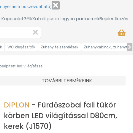
énnyel nem összevonható)
/ Kapcsolat
GYIK
Katalógusok
Legyen partnerünk
Bejelentkezés
ők
WC kiegészítők
Zuhany felszerelések
Zuhanykabinok, zuhanytálc
eépített led világítással
TOVÁBBI TERMÉKEINK
DIPLON
-
Fürdőszobai fali tükör
körben LED világítással D80cm,
kerek (J1570)