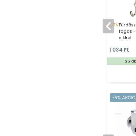
GTV
Fürdősz
fogas -
nikkel
1 034 Ft
25 d
-5% AKCIÓ