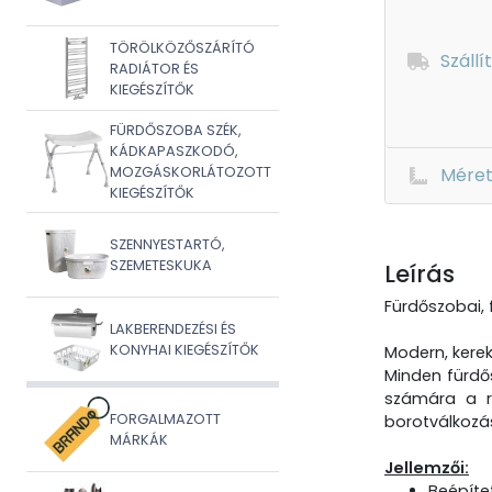
TÖRÖLKÖZŐSZÁRÍTÓ
Szállí
RADIÁTOR ÉS
KIEGÉSZÍTŐK
FÜRDŐSZOBA SZÉK,
KÁDKAPASZKODÓ,
MOZGÁSKORLÁTOZOTT
Mére
KIEGÉSZÍTŐK
SZENNYESTARTÓ,
SZEMETESKUKA
Leírás
Fürdőszobai, f
LAKBERENDEZÉSI ÉS
KONYHAI KIEGÉSZÍTŐK
Modern, kerek
Minden fürdős
számára a re
FORGALMAZOTT
borotválkozá
MÁRKÁK
Jellemzői:
Beépíte