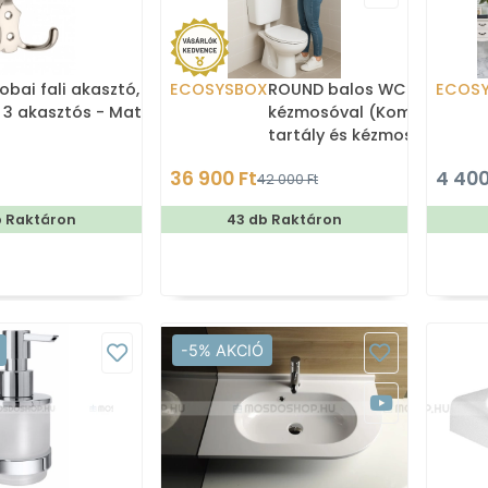
obai fali akasztó,
ECOSYSBOX
ROUND balos WC tartály
ECOS
 3 akasztós - Matt
kézmosóval (Kombi WC
tartály és kézmosó)
36 900 Ft
4 400
42 000 Ft
b Raktáron
43 db Raktáron
-5% AKCIÓ