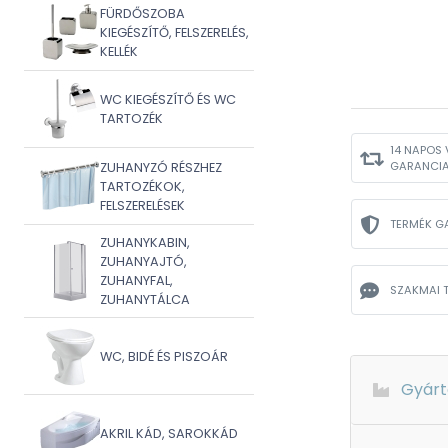
FÜRDŐSZOBA
KIEGÉSZÍTŐ, FELSZERELÉS,
KELLÉK
WC KIEGÉSZÍTŐ ÉS WC
TARTOZÉK
14 NAPOS 
GARANCI
ZUHANYZÓ RÉSZHEZ
TARTOZÉKOK,
FELSZERELÉSEK
TERMÉK G
ZUHANYKABIN,
ZUHANYAJTÓ,
ZUHANYFAL,
SZAKMAI 
ZUHANYTÁLCA
WC, BIDÉ ÉS PISZOÁR
Gyárt
AKRIL KÁD, SAROKKÁD