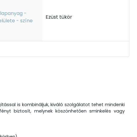
lapanyag -
Ezüst tükör
elülete - színe
tással is kombináljuk, kiváló szolgálatot tehet mindenki
 fényt biztosít, melynek köszönhetően sminkelés vagy
(körben)