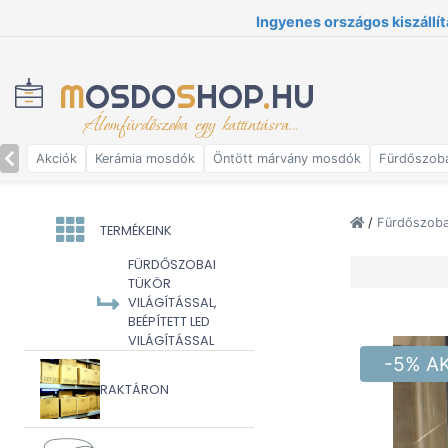
Ingyenes országos kiszállít
M
OSDO
S
HOP
.
HU
Álomfürdőszoba egy kattintásra...
Akciók
Kerámia mosdók
Öntött márvány mosdók
Fürdőszob
/
Fürdőszoba 
TERMÉKEINK
FÜRDŐSZOBAI
TÜKÖR
VILÁGÍTÁSSAL,
BEÉPÍTETT LED
VILÁGÍTÁSSAL
-5% A
RAKTÁRON