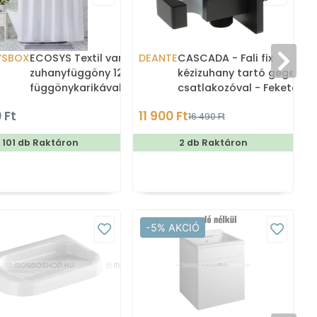
YSBOX
ECOSYS Textil varrott
DEANTE
CASCADA - Fali fix
zuhanyfüggöny 12db
kézizuhany tartó gégecső
függönykarikával
csatlakozóval - Fekete - r
180x200cm -
 Ft
11 900 Ft
16 490 Ft
Zuhanyfüggöny textil
101 db Raktáron
2 db Raktáron
-5% AKCIÓ