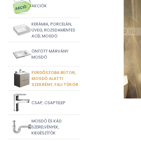
AKCIÓK
KERÁMIA, PORCELÁN,
ÜVEG, ROZSDAMENTES
ACÉL MOSDÓ
ÖNTÖTT MÁRVÁNY
MOSDÓ
FÜRDŐSZOBA BÚTOR,
MOSDÓ ALATTI
SZEKRÉNY, FALI TÜKÖR
CSAP, CSAPTELEP
MOSDÓ ÉS KÁD
SZERELVÉNYEK,
KIEGÉSZÍTŐK