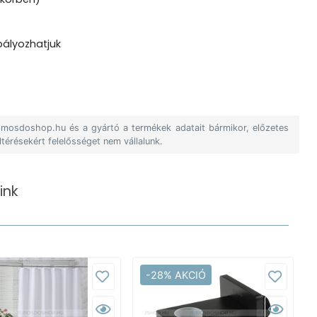
bályozhatjuk
A mosdoshop.hu és a gyártó a termékek adatait bármikor, előzetes
ltérésekért felelősséget nem vállalunk.
ink
-28% AKCIÓ