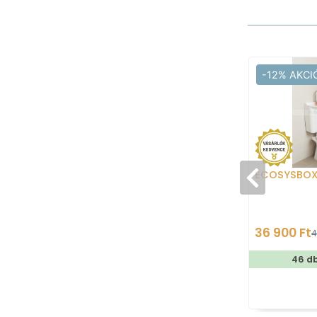
-12% AKCI
ECOSYSBO
36 900 Ft
4
46 d