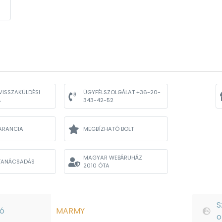
VISSZAKÜLDÉSI
ÜGYFÉLSZOLGÁLAT +36-20-
A
343-42-52
ARANCIA
MEGBÍZHATÓ BOLT
MAGYAR WEBÁRUHÁZ
TANÁCSADÁS
2010 ÓTA
S
ó
MARMY
o