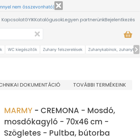
énnyel nem összevonható)
/ Kapcsolat
GYIK
Katalógusok
Legyen partnerünk
Bejelentkezés
ők
WC kiegészítők
Zuhany felszerelések
Zuhanykabinok, zuhanytálc
CHNIKAI DOKUMENTÁCIÓ
TOVÁBBI TERMÉKEINK
MARMY
-
CREMONA - Mosdó,
mosdókagyló - 70x46 cm -
Szögletes - Pultba, bútorba