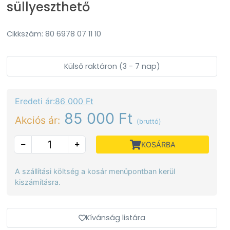
süllyeszthető
Cikkszám: 80 6978 07 11 10
Külső raktáron (3 - 7 nap)
Eredeti ár:
86 000 Ft
85 000 Ft
Akciós ár:
(bruttó)
KOSÁRBA
A szállítási költség a kosár menüpontban kerül
kiszámításra.
Kívánság listára