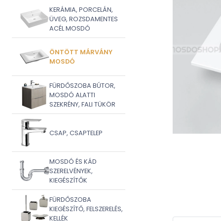
KERÁMIA, PORCELÁN,
ÜVEG, ROZSDAMENTES
ACÉL MOSDÓ
ÖNTÖTT MÁRVÁNY
MOSDÓ
FÜRDŐSZOBA BÚTOR,
MOSDÓ ALATTI
SZEKRÉNY, FALI TÜKÖR
CSAP, CSAPTELEP
MOSDÓ ÉS KÁD
SZERELVÉNYEK,
KIEGÉSZÍTŐK
FÜRDŐSZOBA
KIEGÉSZÍTŐ, FELSZERELÉS,
KELLÉK