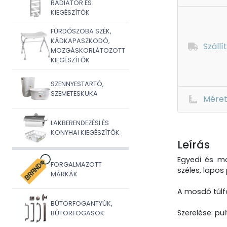
RADIÁTOR ÉS
KIEGÉSZÍTŐK
FÜRDŐSZOBA SZÉK,
KÁDKAPASZKODÓ,
Szállí
MOZGÁSKORLÁTOZOTT
KIEGÉSZÍTŐK
SZENNYESTARTÓ,
SZEMETESKUKA
Mére
LAKBERENDEZÉSI ÉS
KONYHAI KIEGÉSZÍTŐK
Leírás
Egyedi és mo
FORGALMAZOTT
széles, lapo
MÁRKÁK
A mosdó túlf
BÚTORFOGANTYÚK,
Szerelése: pu
BÚTORFOGASOK