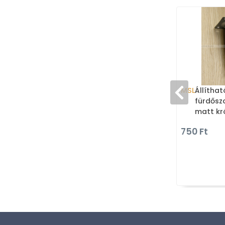
MSL
Állítha
fürdősz
matt kr
szöglet
750 Ft
(SZEKLÁ