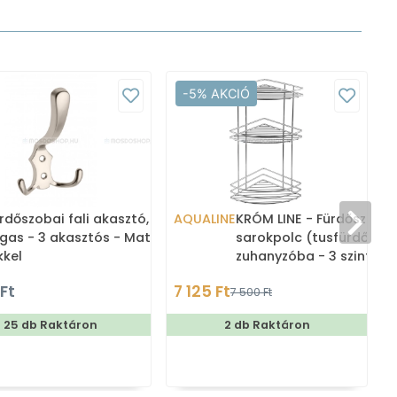
-5% AKCIÓ
rdőszobai fali akasztó,
AQUALINE
KRÓM LINE - Fürdőszobai
gas - 3 akasztós - Matt
sarokpolc (tusfürdőtart
kkel
zuhanyzóba - 3 szintes,
rácsos - Fényes krómoz
 Ft
7 125 Ft
7 500 Ft
25 db Raktáron
2 db Raktáron