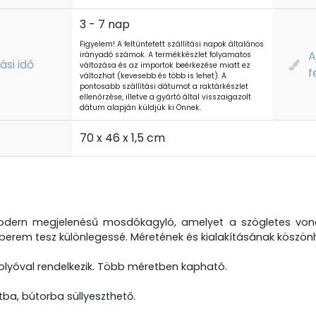
3 - 7 nap
Figyelem! A feltüntetett szállítási napok általános
A
irányadó számok. A termékkészlet folyamatos
tási idő
változása és az importok beérkezése miatt ez
f
változhat (kevesebb és több is lehet). A
pontosabb szállítási dátumot a raktárkészlet
ellenőrzése, illetve a gyártó által visszaigazolt
dátum alapján küldjük ki Önnek.
t
70 x 46 x 1,5 cm
dern megjelenésű mosdókagyló, amelyet a szögletes vona
s perem tesz különlegessé. Méretének és kialakításának köszö
olyóval rendelkezik. Több méretben kapható.
ltba, bútorba süllyeszthető.