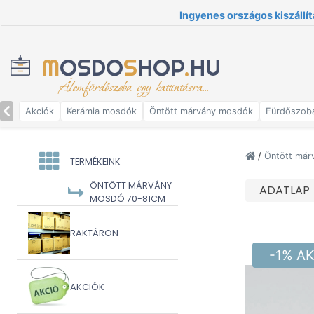
Ingyenes országos kiszállít
M
OSDO
S
HOP
.
HU
Álomfürdőszoba egy kattintásra...
Akciók
Kerámia mosdók
Öntött márvány mosdók
Fürdőszob
/
Öntött má
TERMÉKEINK
ÖNTÖTT MÁRVÁNY
ADATLAP
MOSDÓ 70-81CM
RAKTÁRON
-1% A
AKCIÓK