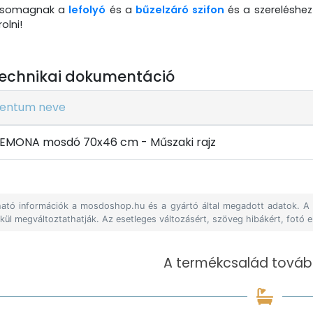
 csomagnak a
lefolyó
és a
bűzelzáró szifon
és a szereléshez
olni!
echnikai dokumentáció
entum neve
MONA mosdó 70x46 cm - Műszaki rajz
álható információk a mosdoshop.hu és a gyártó által megadott adatok. 
lkül megváltoztathatják. Az esetleges változásért, szöveg hibákért, fotó e
A termékcsalád tovább