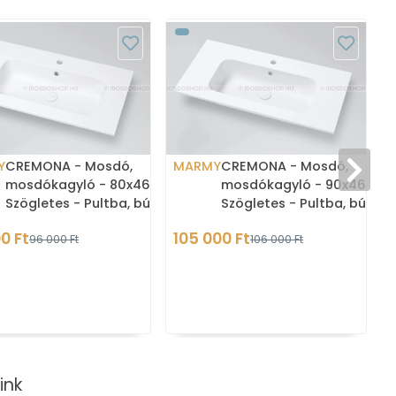
Y
CREMONA - Mosdó,
MARMY
CREMONA - Mosdó,
mosdókagyló - 80x46 cm -
mosdókagyló - 90x46 cm 
Szögletes - Pultba, bútorba
Szögletes - Pultba, bútor
süllyeszthető
süllyeszthető
0 Ft
105 000 Ft
96 000 Ft
106 000 Ft
ink