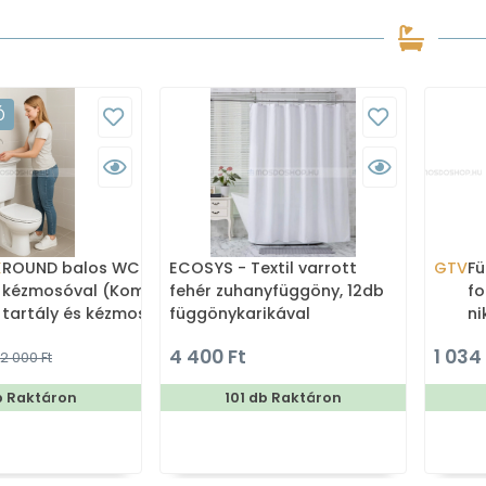
Ó
X
ROUND balos WC tartály
ECOSYS - Textil varrott
GTV
Fü
kézmosóval (Kombi WC
fehér zuhanyfüggöny, 12db
fo
tartály és kézmosó)
függönykarikával
ni
180x200cm
4 400 Ft
1 034
2 000 Ft
b Raktáron
101 db Raktáron