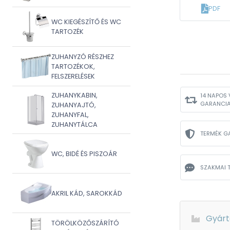
PDF
WC KIEGÉSZÍTŐ ÉS WC
TARTOZÉK
ZUHANYZÓ RÉSZHEZ
TARTOZÉKOK,
FELSZERELÉSEK
ZUHANYKABIN,
14 NAPOS 
GARANCI
ZUHANYAJTÓ,
ZUHANYFAL,
ZUHANYTÁLCA
TERMÉK G
WC, BIDÉ ÉS PISZOÁR
SZAKMAI 
AKRIL KÁD, SAROKKÁD
Gyárt
TÖRÖLKÖZŐSZÁRÍTÓ