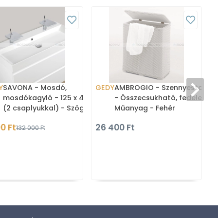
Y
SAVONA - Mosdó,
GEDY
AMBROGIO - Szennyestartó
mosdókagyló - 125 x 45 cm
- Összecsukható, fedeles -
(2 csaplyukkal) - Szögletes
Műanyag - Fehér
- Beépíthető, pultra,
00 Ft
26 400 Ft
132 000 Ft
bútorra