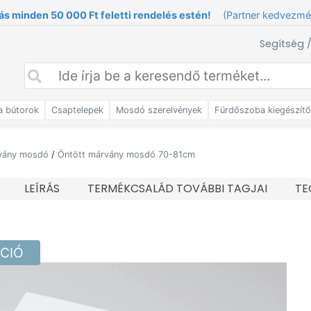
ás minden 50 000 Ft feletti rendelés estén!
(Partner kedvezm
Segítség 
a bútorok
Csaptelepek
Mosdó szerelvények
Fürdőszoba kiegészít
rvány mosdó
/
Öntött márvány mosdó 70-81cm
LEÍRÁS
TERMÉKCSALÁD TOVÁBBI TAGJAI
TE
KCIÓ