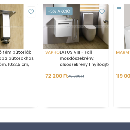
-5% AKCIÓ
tó fém bútorláb
SAPHO
LATUS VIII - Fali
MARM
oba bútorokhoz,
mosdószekrény,
óm, 10x2,5 cm,
alsószekrény 1 nyílóajtóval
es
51x50cm - Magasfényű
72 200 Ft
119 0
76 000 Ft
BLA17V1MK)
fehér MDF