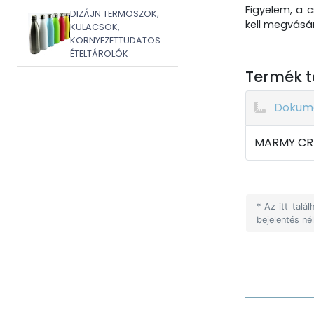
Figyelem, a
DIZÁJN TERMOSZOK,
kell megvásár
KULACSOK,
KÖRNYEZETTUDATOS
ÉTELTÁROLÓK
Termék t
Dokum
MARMY CRE
* Az itt tal
bejelentés né