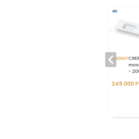
MARMY
CRE
mosd
- 20
búto
245 000 F