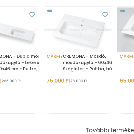
MONA - Dupla mosdó,
MARMY
CREMONA - Mosdó,
MARM
ókagyló - Lekerekített
mosdókagyló - 60x46 cm -
0x46 cm - Pultra,
Szögletes - Pultba, bútorba
rra ültethető
süllyeszthető
t
75 000 Ft
95 00
266 000 Ft
76 000 Ft
További terméke