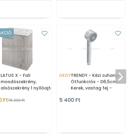
AKCIÓ
O
LATUS X - Fali
GEDY
TRENDY - Kézi zuhanyfej -
mosdószekrény,
Ötfunkciós - D6,5cm -
fém
alsószekrény 1 nyílóajtóval
Kerek, vastag fej -
39,4x50cm - Mocca tölgy
Víztakarékos - Krómozott
0 Ft
5 400 Ft
75 000 Ft
színű MDF (mosdó n
ABS (GY