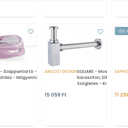
-5% 
- Szappantartó -
AREZZO DESIGN
SQUARE - Mosdószifon,
SAPH
atású - Műgyanta -
búraszifon, D32mm -
Szögletes - Krómozott 
15 059 Ft
71 25