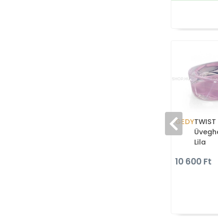
GEDY
TWIST 
Üvegh
Lila
10 600 Ft