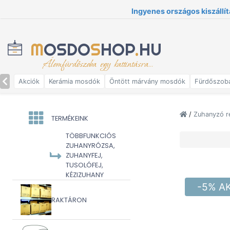
Ingyenes országos kiszállít
M
OSDO
S
HOP
.
HU
Álomfürdőszoba egy kattintásra...
Akciók
Kerámia mosdók
Öntött márvány mosdók
Fürdőszob
/
Zuhanyzó r
TERMÉKEINK
TÖBBFUNKCIÓS
ZUHANYRÓZSA,
ZUHANYFEJ,
TUSOLÓFEJ,
KÉZIZUHANY
-5% A
RAKTÁRON