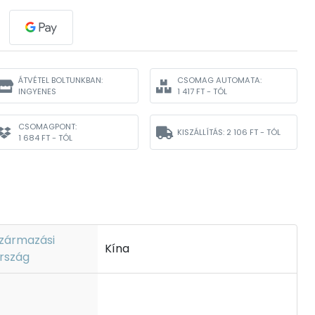
ÁTVÉTEL BOLTUNKBAN:
CSOMAG AUTOMATA:
INGYENES
1 417 FT - TÓL
CSOMAGPONT:
KISZÁLLÍTÁS:
2 106 FT - TÓL
1 684 FT - TÓL
zármazási
Kína
rszág