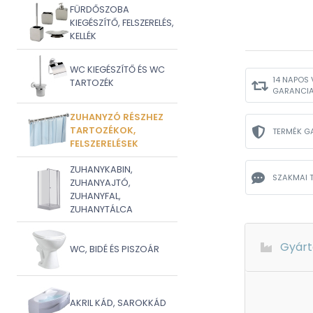
FÜRDŐSZOBA
KIEGÉSZÍTŐ, FELSZERELÉS,
KELLÉK
WC KIEGÉSZÍTŐ ÉS WC
14 NAPOS 
TARTOZÉK
GARANCI
ZUHANYZÓ RÉSZHEZ
TARTOZÉKOK,
TERMÉK G
FELSZERELÉSEK
ZUHANYKABIN,
SZAKMAI 
ZUHANYAJTÓ,
ZUHANYFAL,
ZUHANYTÁLCA
Gyárt
WC, BIDÉ ÉS PISZOÁR
AKRIL KÁD, SAROKKÁD