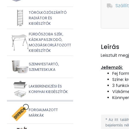
Szállí
TÖRÖLKÖZŐSZÁRÍTÓ
RADIÁTOR ÉS
KIEGÉSZÍTŐK
FÜRDŐSZOBA SZÉK,
KÁDKAPASZKODÓ,
MOZGÁSKORLÁTOZOTT
Leírás
KIEGÉSZÍTŐK
Leisztult meg
SZENNYESTARTÓ,
Jellemzői:
SZEMETESKUKA
Fej form
Színe: 
3 funkci
LAKBERENDEZÉSI ÉS
Vízkőme
KONYHAI KIEGÉSZÍTŐK
Könnyen
FORGALMAZOTT
MÁRKÁK
* Az itt tal
bejelentés né