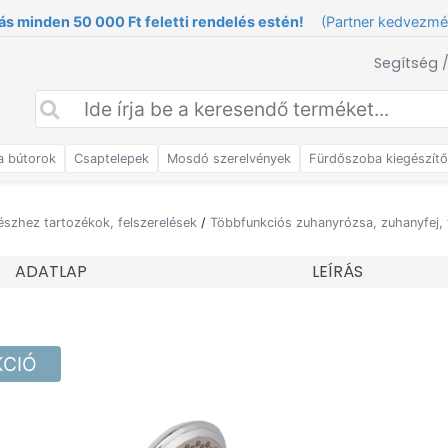
ás minden 50 000 Ft feletti rendelés estén!
(Partner kedvezm
Segítség 
a bútorok
Csaptelepek
Mosdó szerelvények
Fürdőszoba kiegészít
észhez tartozékok, felszerelések
/
Többfunkciós zuhanyrózsa, zuhanyfej, 
ADATLAP
LEÍRÁS
KCIÓ