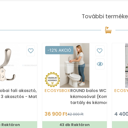
További terméke
-12% AKCIÓ
obai fali akasztó,
ECOSYSBOX
ROUND balos WC tartály
ECOS
 3 akasztós - Matt
kézmosóval (Kombi WC
tartály és kézmosó)
36 900 Ft
4 400
42 000 Ft
b Raktáron
43 db Raktáron