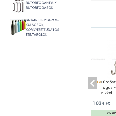
BÚTORFOGANTYÚK,
BÚTORFOGASOK
DIZÁJN TERMOSZOK,
KULACSOK,
KÖRNYEZETTUDATOS
ÉTELTÁROLÓK
GTV
Fürdősz
fogas -
nikkel
1 034 Ft
25 d