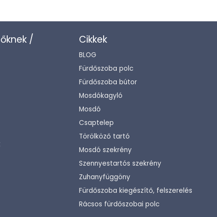
zőknek /
Cikkek
BLOG
Fürdőszoba polc
Fürdőszoba bútor
Mosdókagyló
Mosdó
Csaptelep
Törölköző tartó
k
Mosdó szekrény
Szennyestartós szekrény
Zuhanyfüggöny
Fürdőszoba kiegészítő, felszerelés
Rácsos fürdőszobai polc