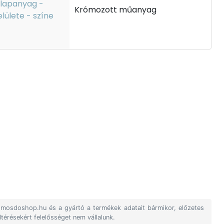
lapanyag -
Krómozott műanyag
elülete - színe
A mosdoshop.hu és a gyártó a termékek adatait bármikor, előzetes
ltérésekért felelősséget nem vállalunk.