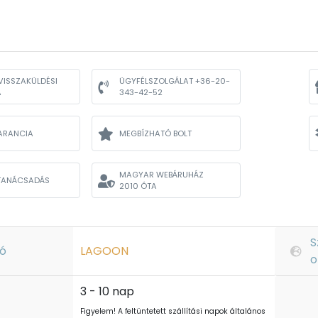
VISSZAKÜLDÉSI
ÜGYFÉLSZOLGÁLAT +36-20-
A
343-42-52
ARANCIA
MEGBÍZHATÓ BOLT
MAGYAR WEBÁRUHÁZ
TANÁCSADÁS
2010 ÓTA
S
ó
LAGOON
o
3 - 10 nap
Figyelem! A feltüntetett szállítási napok általános