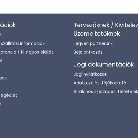
ációk
Tervezőknek / Kivitele
Üzemeltetőknek
t
/ szállítási információk
Legyen partnerünk
arancia / 14 napos elállás
Bejelentkezés
l
Jogi dokumentációk
Jogi nyilatkozat
sok
Adatkezelési tájékoztató
Általános szerződési feltétele
segédlet
k