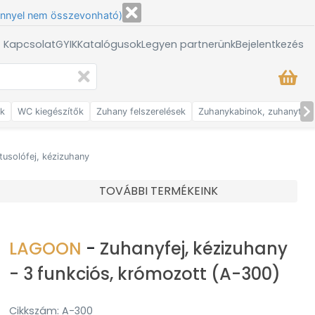
énnyel nem összevonható)
/ Kapcsolat
GYIK
Katalógusok
Legyen partnerünk
Bejelentkezés
ők
WC kiegészítők
Zuhany felszerelések
Zuhanykabinok, zuhanytálc
tusolófej, kézizuhany
TOVÁBBI TERMÉKEINK
LAGOON
-
Zuhanyfej, kézizuhany
- 3 funkciós, krómozott (A-300)
Cikkszám: A-300