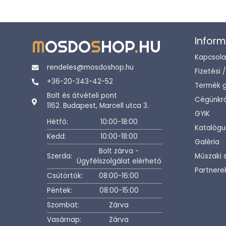
Inform
M
OSDO
S
HOP
.
HU
Kapcsola
rendeles@mosdoshop.hu
Fizetési 
+36-20-343-42-52
Termék g
Bolt és átvételi pont
Cégünkrő
1162. Budapest, Marcell utca 3.
GYIK
Hétfő:
10:00-18:00
Katalógu
Kedd:
10:00-18:00
Galéria
Bolt zárva -
Szerda:
Műszaki 
Ügyfélszolgálat elérhető
Partnere
Csütörtök:
08:00-16:00
Péntek:
08:00-15:00
Szombat:
Zárva
Vasárnap:
Zárva