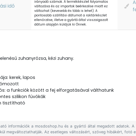
A
irányadó számok. A termékkészlet folyamatos
tási idő
változása és az importok beérkezése miatt ez
f
változhat (kevesebb és több is lehet). A
pontosabb szállítási dátumot a raktárkészlet
ellenőrzése, illetve a gyártó által visszaigazolt
dátum alapján küldjük ki Önnek.
jelenésű zuhanyrózsa, kézi zuhany.
ája: kerek, lapos
krómozott
ós: a funkciók között a fej elforgatásával válthatunk
ntes szilikon fúvókák
 tisztítható
álható információk a mosdoshop.hu és a gyártó által megadott adatok. 
lkül megváltoztathatják. Az esetleges változásért, szöveg hibákért, fotó e