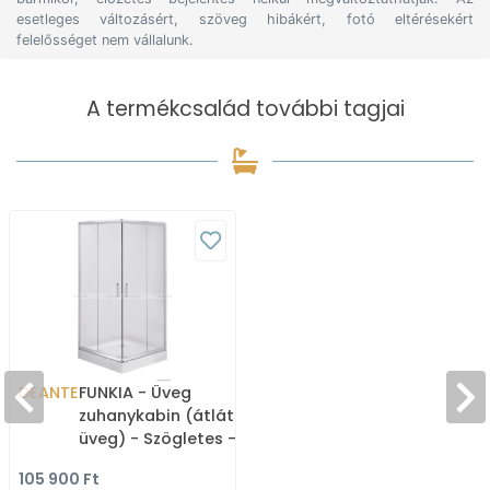
esetleges változásért, szöveg hibákért, fotó eltérésekért
felelősséget nem vállalunk.
A termékcsalád további tagjai
DEANTE
FUNKIA - Üveg
zuhanykabin (átlátszó
üveg) - Szögletes -
80x80 cm
105 900 Ft