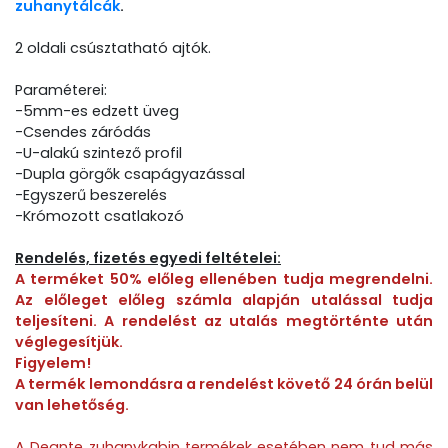
zuhanytálcák
.
2 oldali csúsztatható ajtók.
Paraméterei:
-5mm-es edzett üveg
-Csendes záródás
-U-alakú szintező profil
-Dupla görgők csapágyazással
-Egyszerű beszerelés
-Krómozott csatlakozó
Rendelés, fizetés egyedi feltételei:
A terméket 50% előleg ellenében tudja megrendelni.
Az előleget előleg számla alapján utalással tudja
teljesíteni. A rendelést az utalás megtörténte után
véglegesítjük.
Figyelem!
A termék lemondásra a rendelést követő 24 órán belül
van lehetőség.
A Deante zuhanykabin termékek esetében nem tud más