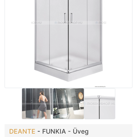
DEANTE
-
FUNKIA - Üveg