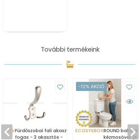
További termékeink
-12% AKCIÓ
GTV
Fürdőszobai fali akasztó,
ECOSYSBOX
ROUND balos WC
fogas - 3 akasztós -
kézmosóval (K