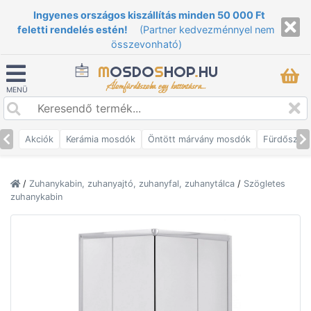
Ingyenes országos kiszállítás minden 50 000 Ft
feletti rendelés estén!
(Partner kedvezménnyel nem
összevonható)
M
OSDO
S
HOP
.
HU
Álomfürdőszoba egy kattintásra...
MENÜ
Akciók
Kerámia mosdók
Öntött márvány mosdók
Fürdőszob
/
Zuhanykabin, zuhanyajtó, zuhanyfal, zuhanytálca
/
Szögletes
zuhanykabin