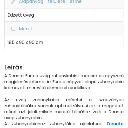
Alapanyag - felülete - színe
Edzett üveg
Méret
185 x 90 x 90 cm
Leírás
A Deante Funkia üveg zuhanykabint modern és egyszerű
megjelenés jellemzi. Az Funkia négyzet alapú zuhanykabin
krómozott merevítő elemekkel rendelkezik.
Az üveg zuhanykabin méretei a szabványos
zuhanytálcákra vannak optimalizálva. Azaz a megadott
méret azt jelöli milyen méretű tálcához való a Deante
üveg zuhanykabin.
A zuhanykabinhoz zuhanytálca ajánlatunk:
Deante