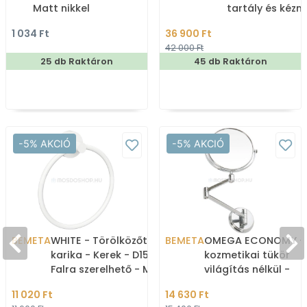
Matt nikkel
tartály és kéz
1 034 Ft
36 900 Ft
42 000 Ft
25 db Raktáron
45 db Raktáron
-5% AKCIÓ
-5% AKCIÓ
BEMETA
WHITE - Törölközőtartó
BEMETA
OMEGA ECONOMY - F
karika - Kerek - D15cm -
kozmetikai tükör
Falra szerelhető - Matt
világítás nélkül -
fehér
Nagyítós, kihajthat
11 020 Ft
14 630 Ft
D15cm - Krómozott 