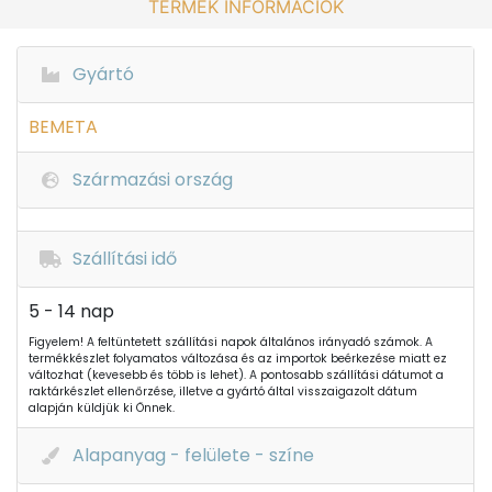
TERMÉK INFORMÁCIÓK
Gyártó
BEMETA
Származási ország
Szállítási idő
5 - 14 nap
Figyelem! A feltüntetett szállítási napok általános irányadó számok. A
termékkészlet folyamatos változása és az importok beérkezése miatt ez
változhat (kevesebb és több is lehet). A pontosabb szállítási dátumot a
raktárkészlet ellenőrzése, illetve a gyártó által visszaigazolt dátum
alapján küldjük ki Önnek.
Alapanyag - felülete - színe