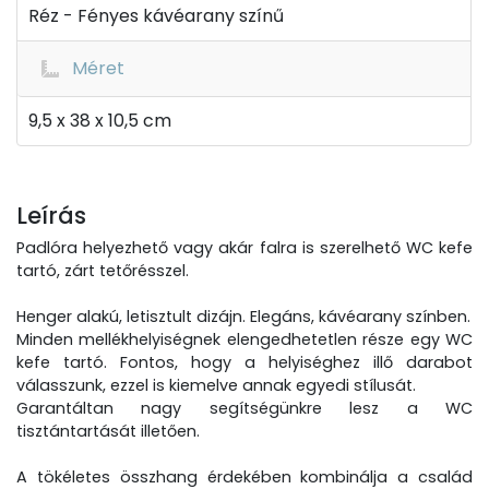
Réz - Fényes kávéarany színű
Méret
9,5 x 38 x 10,5 cm
Leírás
Padlóra helyezhető vagy akár falra is szerelhető WC kefe
tartó, zárt tetőrésszel.
Henger alakú, letisztult dizájn. Elegáns, kávéarany színben.
Minden mellékhelyiségnek elengedhetetlen része egy WC
kefe tartó. Fontos, hogy a helyiséghez illő darabot
válasszunk, ezzel is kiemelve annak egyedi stílusát.
Garantáltan nagy segítségünkre lesz a WC
tisztántartását illetően.
A tökéletes összhang érdekében kombinálja a család