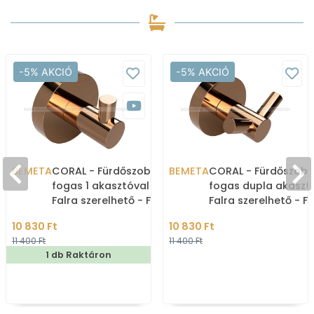
-5% AKCIÓ
-5% AKCIÓ
BEMETA
CORAL - Fürdőszobai
BEMETA
CORAL - Fürdőszoba
fogas 1 akasztóval -
fogas dupla akasztó
Falra szerelhető - Fényes
Falra szerelhető - F
kávéarany (158106022)
kávéarany (1581060
10 830 Ft
10 830 Ft
11 400 Ft
11 400 Ft
1 db Raktáron