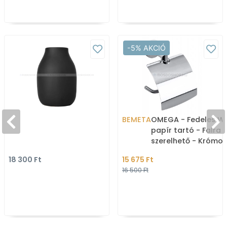
-5% AKCIÓ
BEMETA
OMEGA - Fedeles W
papír tartó - Falra
szerelhető - Krómoz
18 300 Ft
15 675 Ft
16 500 Ft