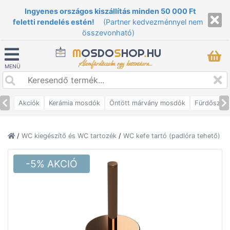
Ingyenes országos kiszállítás minden 50 000 Ft
feletti rendelés estén!
(Partner kedvezménnyel nem
összevonható)
M
OSDO
S
HOP
.
HU
Álomfürdőszoba egy kattintásra...
MENÜ
Akciók
Kerámia mosdók
Öntött márvány mosdók
Fürdőszob
/
WC kiegészítő és WC tartozék
/
WC kefe tartó (padlóra tehető)
-5% AKCIÓ