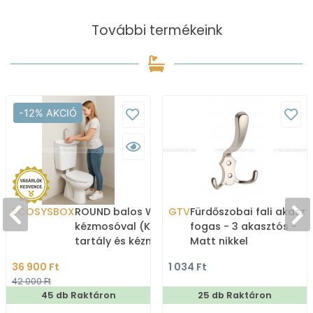
További termékeink
-12% AKCIÓ
ECOSYSBOX
ROUND balos WC tartály
GTV
Fürdőszobai fali akaszt
kézmosóval (Kombi WC
fogas - 3 akasztós -
tartály és kézmosó)
Matt nikkel
36 900 Ft
1 034 Ft
42 000 Ft
45 db Raktáron
25 db Raktáron