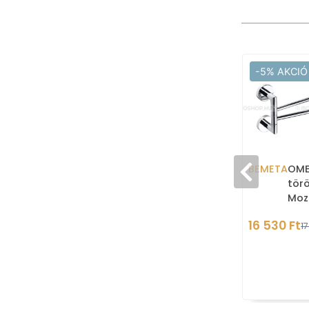
-5% AKCIÓ
BEMETA
OME
törö
Moz
16 530 Ft
17