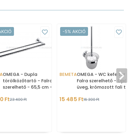
AKCIÓ
-5% AKCIÓ
A
OMEGA - Dupla
BEMETA
OMEGA - WC kefe tartó -
törölközőtartó - Falra
Falra szerelhető - Opál
szerelhető - 65,5 cm -
üveg, krómozott fali tartó
Krómozott
konzol, fehér WC kefe fej
0 Ft
15 485 Ft
23 400 Ft
16 300 Ft