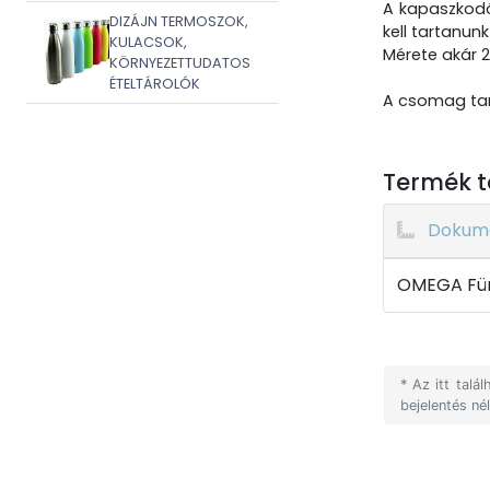
A kapaszkodó
DIZÁJN TERMOSZOK,
kell tartanun
KULACSOK,
Mérete akár 
KÖRNYEZETTUDATOS
ÉTELTÁROLÓK
A csomag tar
Termék t
Dokum
OMEGA Für
* Az itt tal
bejelentés né