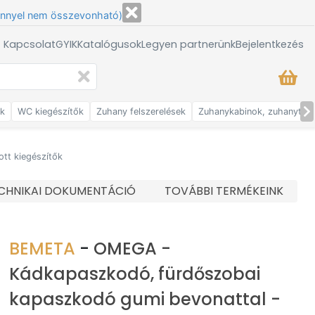
énnyel nem összevonható)
/ Kapcsolat
GYIK
Katalógusok
Legyen partnerünk
Bejelentkezés
ők
WC kiegészítők
Zuhany felszerelések
Zuhanykabinok, zuhanytálc
tt kiegészítők
CHNIKAI DOKUMENTÁCIÓ
TOVÁBBI TERMÉKEINK
BEMETA
-
OMEGA -
Kádkapaszkodó, fürdőszobai
kapaszkodó gumi bevonattal -