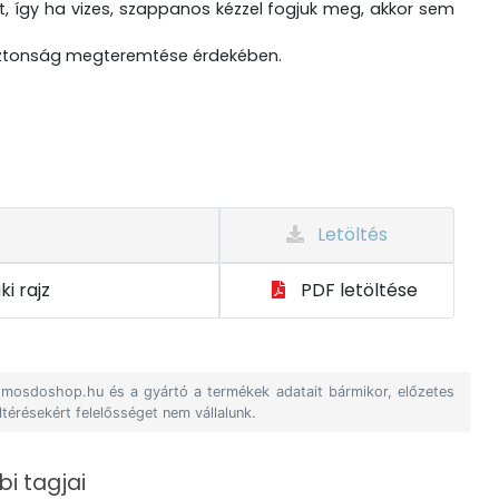
, így ha vizes, szappanos kézzel fogjuk meg, akkor sem
biztonság megteremtése érdekében.
Letöltés
i rajz
PDF letöltése
A mosdoshop.hu és a gyártó a termékek adatait bármikor, előzetes
ltérésekért felelősséget nem vállalunk.
i tagjai