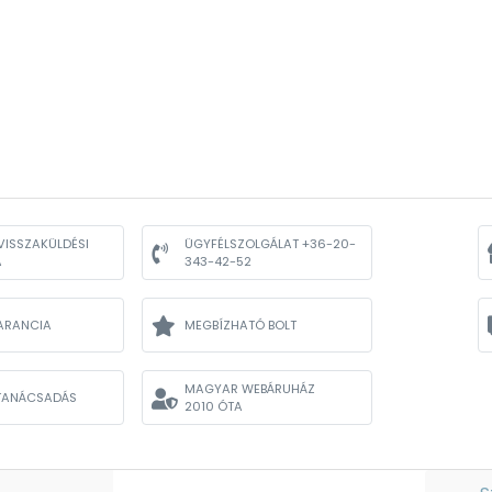
VISSZAKÜLDÉSI
ÜGYFÉLSZOLGÁLAT +36-20-
A
343-42-52
ARANCIA
MEGBÍZHATÓ BOLT
MAGYAR WEBÁRUHÁZ
TANÁCSADÁS
2010 ÓTA