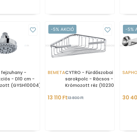
-5% AKCIÓ
-5% 
 fejzuhany -
BEMETA
CYTRO - Fürdőszobai
SAPH
ciós - D10 cm -
sarokpolc - Rácsos -
zott (GYSH10004)
Krómozott réz (102308122)
13 110 Ft
30 40
13 800 Ft