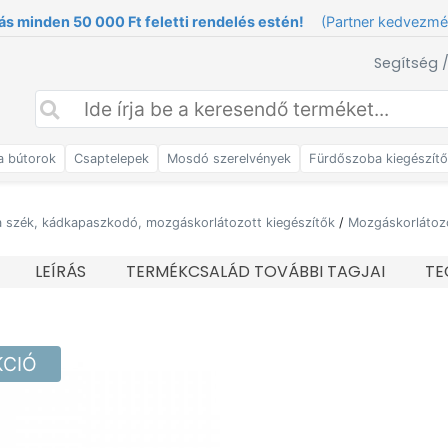
ás minden 50 000 Ft feletti rendelés estén!
(Partner kedvezm
Segítség 
a bútorok
Csaptelepek
Mosdó szerelvények
Fürdőszoba kiegészít
 szék, kádkapaszkodó, mozgáskorlátozott kiegészítők
/
Mozgáskorlátozo
LEÍRÁS
TERMÉKCSALÁD TOVÁBBI TAGJAI
TE
KCIÓ