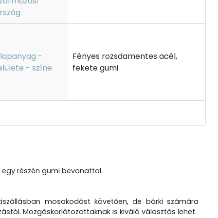
zármazási
rszág
lapanyag -
Fényes rozsdamentes acél,
elülete - színe
fekete gumi
, egy részén gumi bevonattal.
kiszállásban mosakodást követően, de bárki számára
stól. Mozgáskorlátozottaknak is kiváló választás lehet.