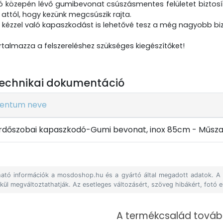
 közepén lévő gumibevonat csúszásmentes felületet biztosít
k attól, hogy kezünk megcsúszik rajta.
2 kézzel való kapaszkodást is lehetővé tesz a még nagyobb 
talmazza a felszereléshez szükséges kiegészítőket!
echnikai dokumentáció
entum neve
dőszobai kapaszkodó-Gumi bevonat, inox 85cm - Műszak
álható információk a mosdoshop.hu és a gyártó által megadott adatok. 
lkül megváltoztathatják. Az esetleges változásért, szöveg hibákért, fotó e
A termékcsalád tovább