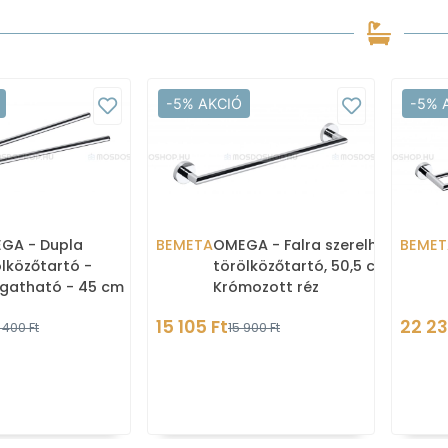
-5% AKCIÓ
-5% 
GA - Dupla
BEMETA
OMEGA - Falra szerelhető
BEMET
lközőtartó -
törölközőtartó, 50,5 cm -
gatható - 45 cm
Krómozott réz
15 105 Ft
22 23
 400 Ft
15 900 Ft