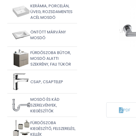
KERÁMIA, PORCELÁN,
ÜVEG, ROZSDAMENTES
ACÉL MOSDÓ
ÖNTÖTT MÁRVÁNY
MOSDÓ
FÜRDŐSZOBA BÚTOR,
MOSDÓ ALATTI
SZEKRÉNY, FALI TÜKÖR
CSAP, CSAPTELEP
MOSDÓ ÉS KÁD
SZERELVÉNYEK,
PDF
KIEGÉSZÍTŐK
FÜRDŐSZOBA
KIEGÉSZÍTŐ, FELSZERELÉS,
KELLÉK