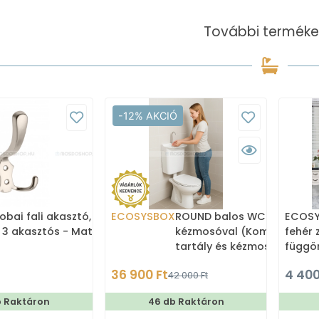
További terméke
-12% AKCIÓ
obai fali akasztó,
ECOSYSBOX
ROUND balos WC tartály
ECOSYS
 3 akasztós - Matt
kézmosóval (Kombi WC
fehér 
tartály és kézmosó)
függö
180x2
36 900 Ft
4 400
42 000 Ft
b Raktáron
46 db Raktáron