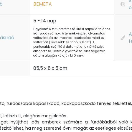
S
ó
BEMETA
o
5 - 14 nap
Figyelem! A feltüntetett szállítási napok általános
A
irányadó számok. A termékkészlet folyamatos
tási idő
változása és az importok beérkezése miatt ez
f
változhat (kevesebb és több is lehet). A
pontosabb szállítási dátumot a raktárkészlet
ellenőrzése, illetve a gyártó által visszaigazolt
dátum alapján küldjük ki Önnek.
t
85,5 x 8 x 5 cm
ető, fürdőszobai kapaszkodó, kádkapaszkodó fényes felülettel
l, letisztult, elegáns megjelenés.
éget nyújthat idős emberek számára a fürdőkádból való 
szítő lehet, ha meg szeretné óvni magát az esetleges elcsúszá