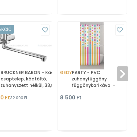
AKCIÓ
O
BRUCKNER BARON - Kád
GEDY
PARTY - PVC
csaptelep, kádtöltő,
zuhanyfüggöny
zuhanyszett nélkül, 33,8cm
függönykarikával -
kifolyócsővel - Krómozott
240x200 cm - Vinyl -
0 Ft
8 500 Ft
32 000 Ft
(612.
Többszínű