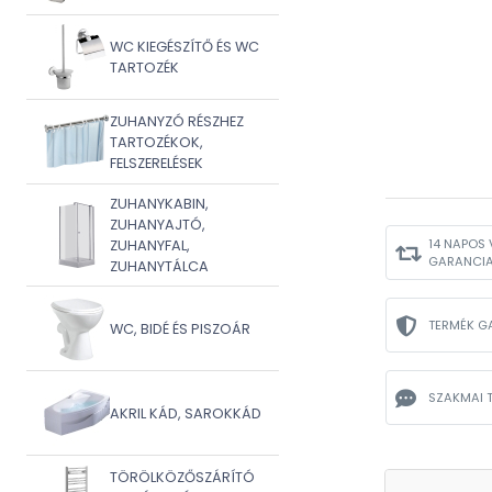
WC KIEGÉSZÍTŐ ÉS WC
TARTOZÉK
ZUHANYZÓ RÉSZHEZ
TARTOZÉKOK,
FELSZERELÉSEK
ZUHANYKABIN,
ZUHANYAJTÓ,
14 NAPOS 
ZUHANYFAL,
GARANCI
ZUHANYTÁLCA
TERMÉK G
WC, BIDÉ ÉS PISZOÁR
SZAKMAI 
AKRIL KÁD, SAROKKÁD
TÖRÖLKÖZŐSZÁRÍTÓ