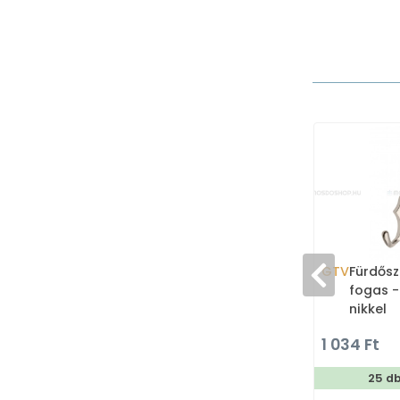
GTV
Fürdősz
fogas -
nikkel
1 034 Ft
25 d