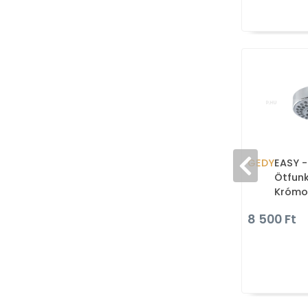
GEDY
EASY -
Ötfunk
Krómo
8 500 Ft