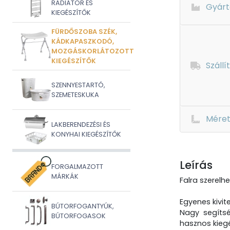
RADIÁTOR ÉS
Gyárt
KIEGÉSZÍTŐK
FÜRDŐSZOBA SZÉK,
KÁDKAPASZKODÓ,
MOZGÁSKORLÁTOZOTT
KIEGÉSZÍTŐK
Szállí
SZENNYESTARTÓ,
SZEMETESKUKA
Mére
LAKBERENDEZÉSI ÉS
KONYHAI KIEGÉSZÍTŐK
Leírás
FORGALMAZOTT
MÁRKÁK
Falra szerelh
Egyenes kivite
BÚTORFOGANTYÚK,
Nagy segíts
BÚTORFOGASOK
hasznos kiegé