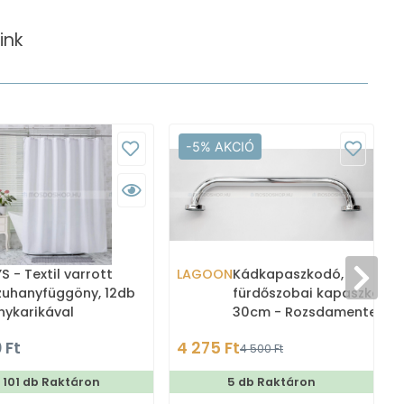
ink
-5% AKCIÓ
 - Textil varrott
LAGOON
Kádkapaszkodó,
zuhanyfüggöny, 12db
fürdőszobai kapaszkodó,
nykarikával
30cm - Rozsdamentes ac
00cm
(BHR30)
 Ft
4 275 Ft
4 500 Ft
101 db Raktáron
5 db Raktáron