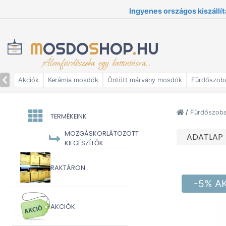
Ingyenes országos kiszállít
M
OSDO
S
HOP
.
HU
Álomfürdőszoba egy kattintásra...
Akciók
Kerámia mosdók
Öntött márvány mosdók
Fürdőszob
/
Fürdőszoba
TERMÉKEINK
MOZGÁSKORLÁTOZOTT
ADATLAP
KIEGÉSZÍTŐK
RAKTÁRON
-5% A
AKCIÓK