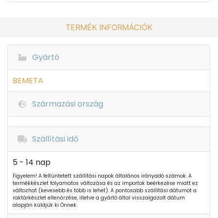
TERMÉK INFORMÁCIÓK
Gyártó
BEMETA
Származási ország
Szállítási idő
5 - 14 nap
Figyelem! A feltüntetett szállítási napok általános irányadó számok. A
termékkészlet folyamatos változása és az importok beérkezése miatt ez
változhat (kevesebb és több is lehet). A pontosabb szállítási dátumot a
raktárkészlet ellenőrzése, illetve a gyártó által visszaigazolt dátum
alapján küldjük ki Önnek.