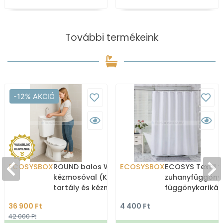
További termékeink
-12% AKCIÓ
ECOSYSBOX
ROUND balos WC tartály
ECOSYSBOX
ECOSYS Textil v
kézmosóval (Kombi WC
zuhanyfüggöny
tartály és kézmosó)
függönykarikáv
180x200cm -
36 900 Ft
4 400 Ft
Zuhanyfüggöny 
42 000 Ft