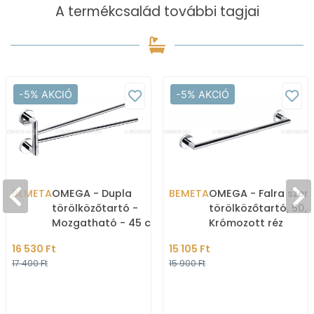
A termékcsalád további tagjai
-5% AKCIÓ
-5% AKCIÓ
BEMETA
OMEGA - Dupla
BEMETA
OMEGA - Falra szere
törölközőtartó -
törölközőtartó, 50,
Mozgatható - 45 cm
Krómozott réz
16 530 Ft
15 105 Ft
17 400 Ft
15 900 Ft