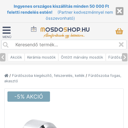
Ingyenes országos kiszállítás minden 50 000 Ft
feletti rendelés estén!
(Partner kedvezménnyel nem
összevonható)
M
OSDO
S
HOP
.
HU
Álomfürdőszoba egy kattintásra...
MENÜ
Akciók
Kerámia mosdók
Öntött márvány mosdók
Fürdőszob
/
Fürdőszoba kiegészítő, felszerelés, kellék
/
Fürdőszoba fogas,
akasztó
-5% AKCIÓ