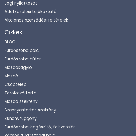
Jogi nyilatkozat
Adatkezelési tájékoztató
Általános szerződési feltételek
Cikkek
BLOG
Fürdőszoba polc
Fürdőszoba bútor
Mosdókagyló
Mosdó
Csaptelep
Törölköző tartó
Mosdó szekrény
Szennyestartós szekrény
Zuhanyfüggöny
Fürdőszoba kiegészítő, felszerelés
Rácsos fürdőszobai polc