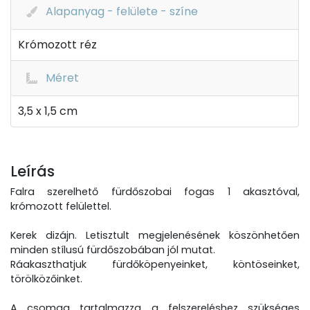
Alapanyag - felülete - színe
Krómozott réz
Méret
3,5 x 1,5 cm
Leírás
Falra szerelhető fürdőszobai fogas 1 akasztóval,
krómozott felülettel.
Kerek dizájn. Letisztult megjelenésének köszönhetően
minden stílusú fürdőszobában jól mutat.
Ráakaszthatjuk fürdőköpenyeinket, köntöseinket,
törölközőinket.
A csomag tartalmazza a felszereléshez szükséges