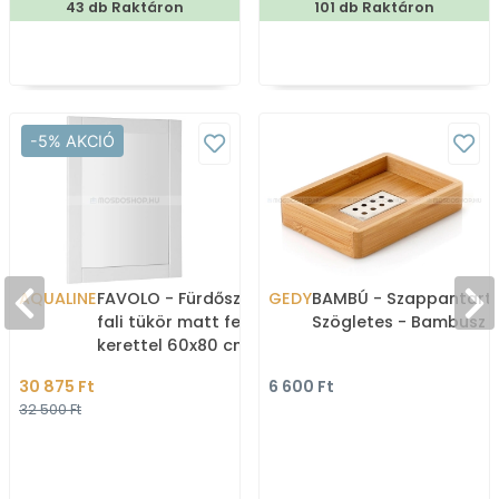
43 db Raktáron
101 db Raktáron
-5% AKCIÓ
AQUALINE
FAVOLO - Fürdőszobai
GEDY
BAMBÚ - Szappantartó
fali tükör matt fehér MDF
Szögletes - Bambusz
kerettel 60x80 cm
30 875 Ft
6 600 Ft
32 500 Ft