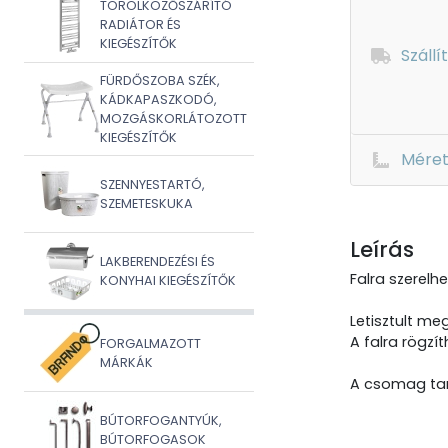
TÖRÖLKÖZŐSZÁRÍTÓ
RADIÁTOR ÉS
KIEGÉSZÍTŐK
Szállí
FÜRDŐSZOBA SZÉK,
KÁDKAPASZKODÓ,
MOZGÁSKORLÁTOZOTT
KIEGÉSZÍTŐK
Mére
SZENNYESTARTÓ,
SZEMETESKUKA
Leírás
LAKBERENDEZÉSI ÉS
Falra szerelh
KONYHAI KIEGÉSZÍTŐK
Letisztult m
A falra rögzí
FORGALMAZOTT
MÁRKÁK
A csomag tar
BÚTORFOGANTYÚK,
BÚTORFOGASOK