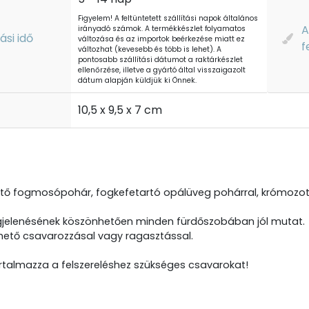
Figyelem! A feltüntetett szállítási napok általános
A
irányadó számok. A termékkészlet folyamatos
tási idő
változása és az importok beérkezése miatt ez
f
változhat (kevesebb és több is lehet). A
pontosabb szállítási dátumot a raktárkészlet
ellenőrzése, illetve a gyártó által visszaigazolt
dátum alapján küldjük ki Önnek.
t
10,5 x 9,5 x 7 cm
ető fogmosópohár, fogkefetartó opálüveg pohárral, krómozott r
egjelenésének köszönhetően minden fürdőszobában jól mutat.
thető csavarozzásal vagy ragasztással.
talmazza a felszereléshez szükséges csavarokat!