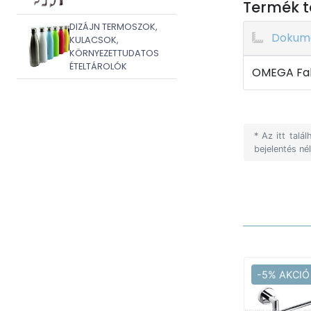
Termék t
DIZÁJN TERMOSZOK,
Dokum
KULACSOK,
KÖRNYEZETTUDATOS
ÉTELTÁROLÓK
OMEGA Fali
* Az itt tal
bejelentés né
-5% AKCIÓ