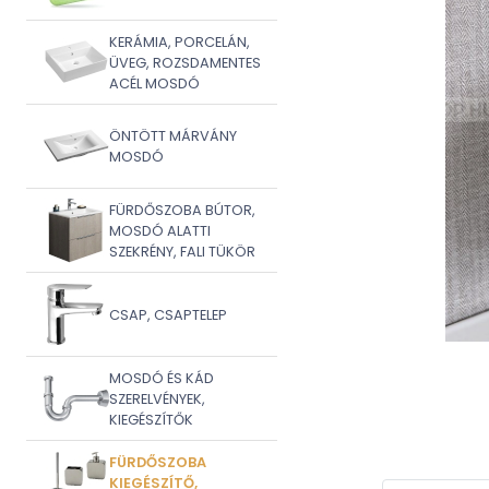
KERÁMIA, PORCELÁN,
ÜVEG, ROZSDAMENTES
ACÉL MOSDÓ
ÖNTÖTT MÁRVÁNY
MOSDÓ
FÜRDŐSZOBA BÚTOR,
MOSDÓ ALATTI
SZEKRÉNY, FALI TÜKÖR
CSAP, CSAPTELEP
MOSDÓ ÉS KÁD
SZERELVÉNYEK,
KIEGÉSZÍTŐK
FÜRDŐSZOBA
KIEGÉSZÍTŐ,