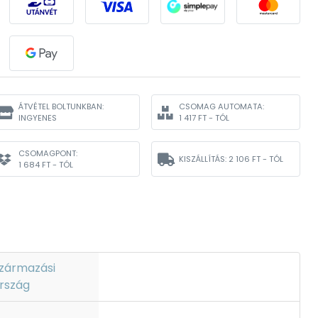
ÁTVÉTEL BOLTUNKBAN:
CSOMAG AUTOMATA:
INGYENES
1 417 FT - TÓL
CSOMAGPONT:
KISZÁLLÍTÁS:
2 106 FT - TÓL
1 684 FT - TÓL
zármazási
rszág