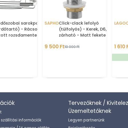
ürdőszobai sarokpolc
SAPHO
Click-clack lefolyó
LAGO
rdőtartó) - Rácsos -
(túlfolyós) - Kerek, D6,7cm,
zott rozsdamentes
zárható - Matt fekete
kerámia fedéllel (AR901)
9 500 Ft
1 610 
10 000 Ft
ációk
Tervezőknek / Kivitele
Üzemeltetőknek
t
/ szállítási információk
Legyen partnerünk