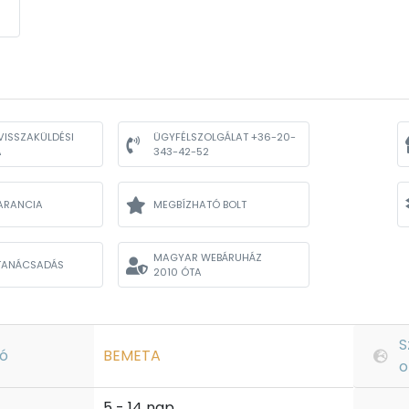
VISSZAKÜLDÉSI
ÜGYFÉLSZOLGÁLAT +36-20-
A
343-42-52
ARANCIA
MEGBÍZHATÓ BOLT
MAGYAR WEBÁRUHÁZ
TANÁCSADÁS
2010 ÓTA
S
ó
BEMETA
o
5 - 14 nap