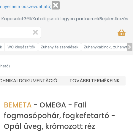
énnyel nem összevonható)
/ Kapcsolat
GYIK
Katalógusok
Legyen partnerünk
Bejelentkezés
ők
WC kiegészítők
Zuhany felszerelések
Zuhanykabinok, zuhanytálc
lhető)
CHNIKAI DOKUMENTÁCIÓ
TOVÁBBI TERMÉKEINK
BEMETA
-
OMEGA - Fali
fogmosópohár, fogkefetartó -
Opál üveg, krómozott réz