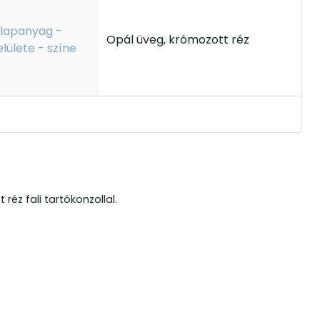
lapanyag -
Opál üveg, krómozott réz
elülete - színe
éz fali tartókonzollal.