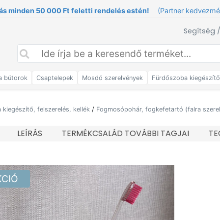
ás minden 50 000 Ft feletti rendelés estén!
(Partner kedvezm
Segítség 
a bútorok
Csaptelepek
Mosdó szerelvények
Fürdőszoba kiegészít
kiegészítő, felszerelés, kellék
/
Fogmosópohár, fogkefetartó (falra szere
LEÍRÁS
TERMÉKCSALÁD TOVÁBBI TAGJAI
TE
KCIÓ