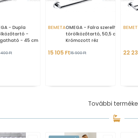
GA - Dupla
BEMETA
OMEGA - Falra szerelhető
BEMET
lközőtartó -
törölközőtartó, 50,5 cm -
gatható - 45 cm
Krómozott réz
15 105 Ft
22 23
 400 Ft
15 900 Ft
További terméke