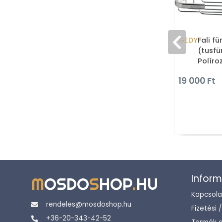
GEDY
Fali f
(tusfü
Políro
acél
19 000 Ft
Inform
M
OSDO
S
HOP
.
HU
Kapcsola
rendeles@mosdoshop.hu
Fizetési 
+36-20-343-42-52