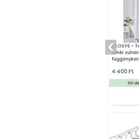
ECOSYS - Te
fehér zuhan
függönykar
180x200cm
4 400 Ft
101 d