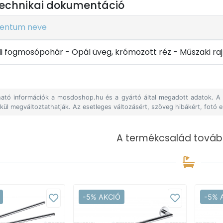
echnikai dokumentáció
entum neve
 fogmosópohár - Opál üveg, krómozott réz - Műszaki raj
álható információk a mosdoshop.hu és a gyártó által megadott adatok. 
lkül megváltoztathatják. Az esetleges változásért, szöveg hibákért, fotó e
A termékcsalád tovább
-5% AKCIÓ
-5% 