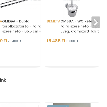
A
OMEGA - Dupla
BEMETA
OMEGA - WC kefe tartó -
törölközőtartó - Falra
Falra szerelhető - Opál
szerelhető - 65,5 cm -
üveg, krómozott fali tartó
Krómozott
konzol, fehér WC kefe fej
0 Ft
15 485 Ft
23 400 Ft
16 300 Ft
ink