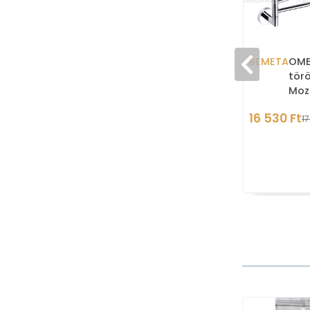
BEMETA
OME
törö
Moz
16 530 Ft
17