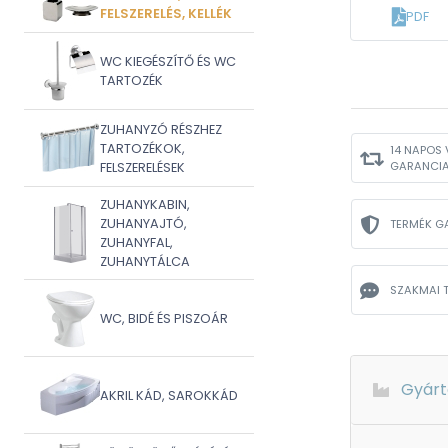
FELSZERELÉS, KELLÉK
PDF
WC KIEGÉSZÍTŐ ÉS WC
TARTOZÉK
ZUHANYZÓ RÉSZHEZ
TARTOZÉKOK,
14 NAPOS 
GARANCI
FELSZERELÉSEK
ZUHANYKABIN,
ZUHANYAJTÓ,
TERMÉK G
ZUHANYFAL,
ZUHANYTÁLCA
SZAKMAI 
WC, BIDÉ ÉS PISZOÁR
Gyárt
AKRIL KÁD, SAROKKÁD