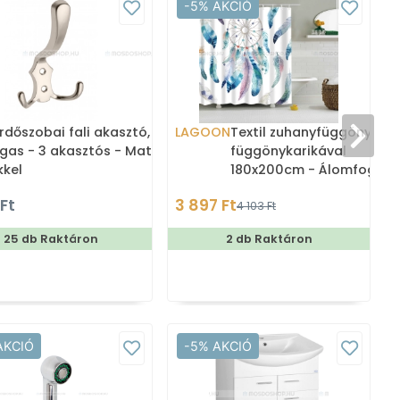
-5% AKCIÓ
rdőszobai fali akasztó,
LAGOON
Textil zuhanyfüggöny
gas - 3 akasztós - Matt
függönykarikával
kkel
180x200cm - Álomfogó
 Ft
3 897 Ft
4 103 Ft
25 db Raktáron
2 db Raktáron
AKCIÓ
-5% AKCIÓ