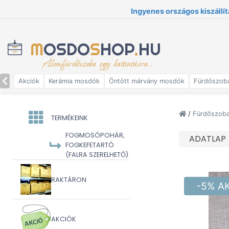
Ingyenes országos kiszállít
M
OSDO
S
HOP
.
HU
Álomfürdőszoba egy kattintásra...
Akciók
Kerámia mosdók
Öntött márvány mosdók
Fürdőszob
/
Fürdőszoba 
TERMÉKEINK
FOGMOSÓPOHÁR,
ADATLAP
FOGKEFETARTÓ
(FALRA SZERELHETŐ)
RAKTÁRON
-5% A
AKCIÓK