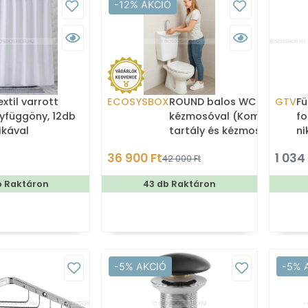
-12% AKCIÓ
xtil varrott
ECOSYSBOX
ROUND balos WC tartály
GTV
Fü
yfüggöny, 12db
kézmosóval (Kombi WC
fo
ikával
tartály és kézmosó)
ni
36 900 Ft
1 034
42 000 Ft
b Raktáron
43 db Raktáron
-5% AKCIÓ
-5% 