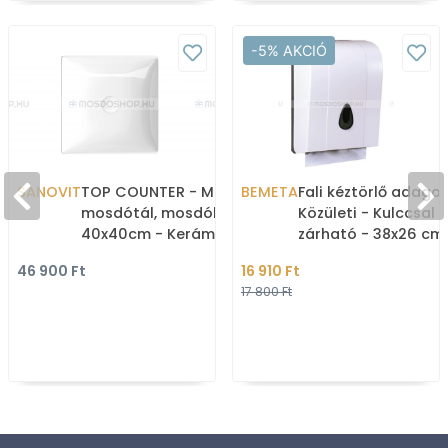
-5% AKCIÓ
SANOVIT
TOP COUNTER - Mosdó,
BEMETA
Fali kéztörlő adagol
mosdótál, mosdókagyló,
Közületi - Kulccsal
40x40cm - Kerámia -
zárható - 38x26 cm
Pultra, bútorra ültethető
Fehér műanyag
46 900 Ft
16 910 Ft
(3040)
17 800 Ft