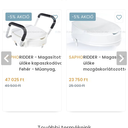
-5% AKCIÓ
-5% AKCIÓ
SAPHO
RIDDER - Magasított WC
SAPHO
RIDDER - Magasítot
ülőke kapaszkodóval -
ülőke
Fehér - Műanyag,
mozgáskorlátozotta
alumínium
és időseknek, 12cm -
47 025 Ft
23 750 Ft
Fehér
49 500 Ft
25 000 Ft
További termékeink