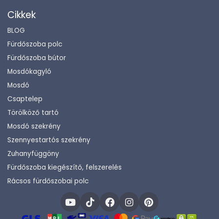
Cikkek
BLOG
Fürdőszoba polc
Fürdőszoba bútor
Mosdókagyló
Mosdó
Csaptelep
Törölköző tartó
Mosdó szekrény
Szennyestartós szekrény
Zuhanyfüggöny
Fürdőszoba kiegészítő, felszerelés
Rácsos fürdőszobai polc