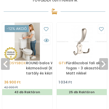
-12% AKCIÓ
ECOSYSBOX
ROUND balos WC tartály
GTV
Fürdőszobai fali akaszt
kézmosóval (Kombi WC
fogas - 3 akasztós -
tartály és kézmosó)
Matt nikkel
36 900 Ft
1 034 Ft
42 000 Ft
43 db Raktáron
25 db Raktáron