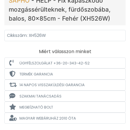
SAPHO
-
HELP - Fix kapaszkodó
mozgássérülteknek, fürdőszobába,
balos, 80x85cm - Fehér (XH526W)
Cikkszám: XH526W
Miért válasszon minket
ÜGYFÉLSZOLGÁLAT +36-20-343-42-52
TERMÉK GARANCIA
14 NAPOS VISSZAKÜLDÉSI GARANCIA
SZAKMAI TANÁCSADÁS
MEGBÍZHATÓ BOLT
MAGYAR WEBÁRUHÁZ
2010 ÓTA