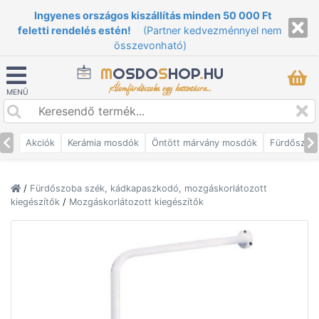
Ingyenes országos kiszállítás minden 50 000 Ft
feletti rendelés estén!
(Partner kedvezménnyel nem
összevonható)
M
OSDO
S
HOP
.
HU
Álomfürdőszoba egy kattintásra...
MENÜ
Akciók
Kerámia mosdók
Öntött márvány mosdók
Fürdőszob
/
Fürdőszoba szék, kádkapaszkodó, mozgáskorlátozott
kiegészítők
/
Mozgáskorlátozott kiegészítők