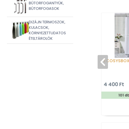
BÚTORFOGANTYÚK,
BÚTORFOGASOK
DIZÁJN TERMOSZOK,
KULACSOK,
KÖRNYEZETTUDATOS
ÉTELTÁROLÓK
ECOSYSBO
4 400 Ft
101 d