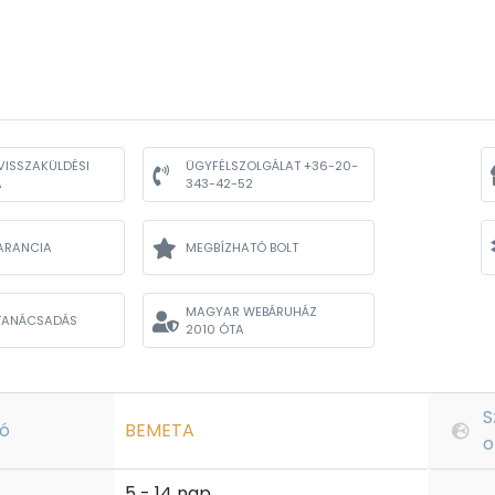
VISSZAKÜLDÉSI
ÜGYFÉLSZOLGÁLAT +36-20-
A
343-42-52
ARANCIA
MEGBÍZHATÓ BOLT
MAGYAR WEBÁRUHÁZ
TANÁCSADÁS
2010 ÓTA
S
ó
BEMETA
o
5 - 14 nap