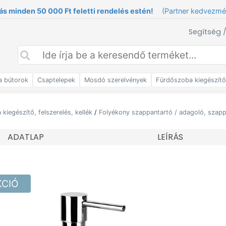
ás minden 50 000 Ft feletti rendelés estén!
(Partner kedvezm
Segítség 
a bútorok
Csaptelepek
Mosdó szerelvények
Fürdőszoba kiegészít
kiegészítő, felszerelés, kellék
/
Folyékony szappantartó / adagoló, szap
ADATLAP
LEÍRÁS
KCIÓ