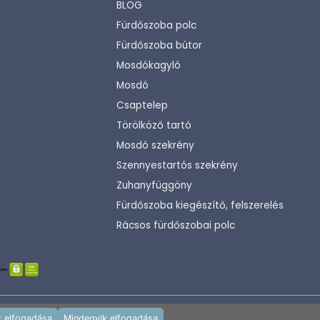
BLOG
Fürdőszoba polc
Fürdőszoba bútor
Mosdókagyló
Mosdó
Csaptelep
Törölköző tartó
k
Mosdó szekrény
Szennyestartós szekrény
Zuhanyfüggöny
Fürdőszoba kiegészítő, felszerelés
Rácsos fürdőszobai polc
Fejlesztette:
KHAM IT
k elfogadása
Mindegyik elfogadása