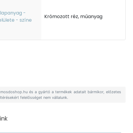
lapanyag -
Krómozott réz, műanyag
elülete - színe
A mosdoshop.hu és a gyártó a termékek adatait bármikor, előzetes
ltérésekért felelősséget nem vállalunk.
ink