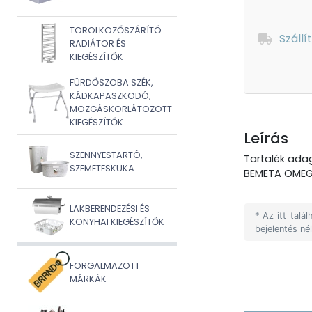
TÖRÖLKÖZŐSZÁRÍTÓ
Szállí
RADIÁTOR ÉS
KIEGÉSZÍTŐK
FÜRDŐSZOBA SZÉK,
KÁDKAPASZKODÓ,
MOZGÁSKORLÁTOZOTT
KIEGÉSZÍTŐK
Leírás
SZENNYESTARTÓ,
Tartalék ada
SZEMETESKUKA
BEMETA OMEGA
LAKBERENDEZÉSI ÉS
* Az itt tal
KONYHAI KIEGÉSZÍTŐK
bejelentés né
FORGALMAZOTT
MÁRKÁK