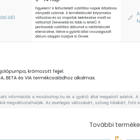
Figyelem! A feltüntetett szállítási napok általános
A
irányadó számok. A termékkészlet folyamatos
tási idő
változása és az importok beérkezése miatt ez
f
változhat (kevesebb és több is lehet). A
pontosabb szállítási dátumot a raktárkészlet
ellenőrzése, illetve a gyártó által visszaigazolt
dátum alapján küldjük ki Önnek.
golópumpa, krómozott fejjel.
, BETA és VIA termékcsaládhoz alkalmas.
álható információk a mosdoshop.hu és a gyártó által megadott adatok. 
lkül megváltoztathatják. Az esetleges változásért, szöveg hibákért, fotó e
További terméke