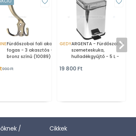
AKCIÓ
INE
Fürdőszobai fali akasztó,
GEDY
ARGENTA - Fürdőszobai
fogas - 3 akasztós - Súrolt
szemeteskuka,
bronz színű (10089)
hulladékgyűjtő - 5 L -
Négyzetes - Polírozott
t
19 800 Ft
990 Ft
rozsdamentes acél
zőknek /
Cikkek