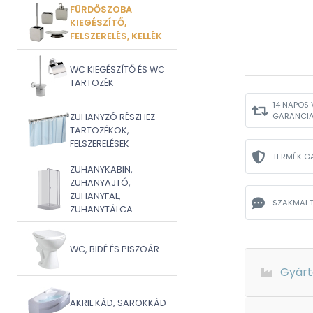
FÜRDŐSZOBA
KIEGÉSZÍTŐ,
FELSZERELÉS, KELLÉK
WC KIEGÉSZÍTŐ ÉS WC
TARTOZÉK
14 NAPOS 
GARANCI
ZUHANYZÓ RÉSZHEZ
TARTOZÉKOK,
FELSZERELÉSEK
TERMÉK G
ZUHANYKABIN,
ZUHANYAJTÓ,
ZUHANYFAL,
SZAKMAI 
ZUHANYTÁLCA
WC, BIDÉ ÉS PISZOÁR
Gyárt
AKRIL KÁD, SAROKKÁD