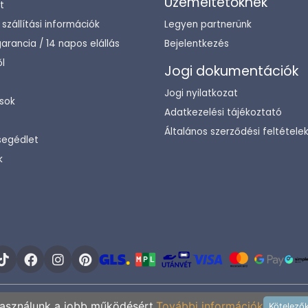
Üzemeltetőknek
t
/ szállítási információk
Legyen partnerünk
arancia / 14 napos elállás
Bejelentkezés
l
Jogi dokumentációk
Jogi nyilatkozat
sok
Adatkezelési tájékoztató
Általános szerződési feltétele
segédlet
k
Copyright © 2003-2026 ENTERIORCENTER - MOSDOSHOP.HU
használunk a jobb működésért.
További információk
Kötelező