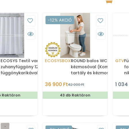
-12% AKCIÓ
X
ECOSYS Textil varrott
ECOSYSBOX
ROUND balos WC tartály
GTV
Fü
zuhanyfüggöny 12db
kézmosóval (Kombi WC
fo
függönykarikával
tartály és kézmosó)
ni
180x200cm -
36 900 Ft
1 034
42 000 Ft
Zuhanyfüggöny textil
b Raktáron
43 db Raktáron