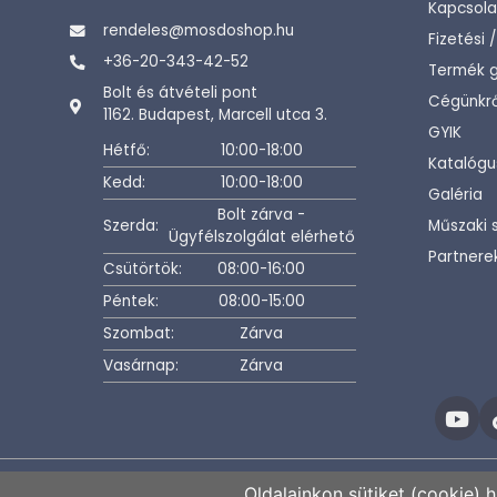
Kapcsola
rendeles@mosdoshop.hu
Fizetési 
+36-20-343-42-52
Termék g
Bolt és átvételi pont
Cégünkrő
1162. Budapest, Marcell utca 3.
GYIK
Hétfő:
10:00-18:00
Katalógu
Kedd:
10:00-18:00
Galéria
Bolt zárva -
Szerda:
Műszaki 
Ügyfélszolgálat elérhető
Partnere
Csütörtök:
08:00-16:00
Péntek:
08:00-15:00
Szombat:
Zárva
Vasárnap:
Zárva
Oldalainkon sütiket (cookie) 