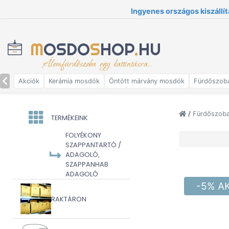
Ingyenes országos kiszállít
M
OSDO
S
HOP
.
HU
Álomfürdőszoba egy kattintásra...
Akciók
Kerámia mosdók
Öntött márvány mosdók
Fürdőszob
/
Fürdőszoba 
TERMÉKEINK
FOLYÉKONY
SZAPPANTARTÓ /
ADAGOLÓ,
SZAPPANHAB
ADAGOLÓ
-5% A
RAKTÁRON