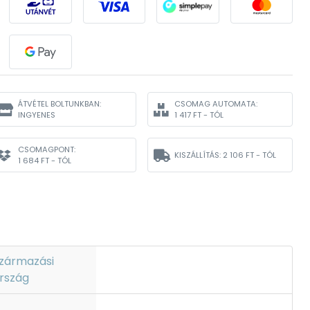
ÁTVÉTEL BOLTUNKBAN:
CSOMAG AUTOMATA:
INGYENES
1 417 FT - TÓL
CSOMAGPONT:
KISZÁLLÍTÁS:
2 106 FT - TÓL
1 684 FT - TÓL
zármazási
rszág