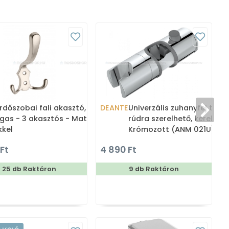
rdőszobai fali akasztó,
DEANTE
Univerzális zuhanyfej tartó
gas - 3 akasztós - Matt
rúdra szerelhető, kerek -
kkel
Krómozott (ANM 021U)
 Ft
4 890 Ft
25 db Raktáron
9 db Raktáron