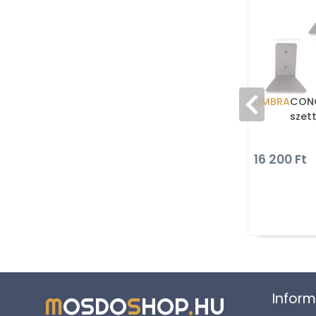
UMBRA
CONC
szett
16 200 Ft
Inform
M
OSDO
S
HOP
.
HU