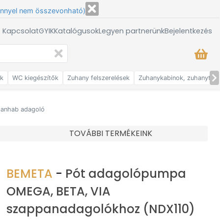
énnyel nem összevonható)
/ Kapcsolat
GYIK
Katalógusok
Legyen partnerünk
Bejelentkezés
ők
WC kiegészítők
Zuhany felszerelések
Zuhanykabinok, zuhanytálc
panhab adagoló
TOVÁBBI TERMÉKEINK
BEMETA
-
Pót adagolópumpa
OMEGA, BETA, VIA
szappanadagolókhoz (NDX110)