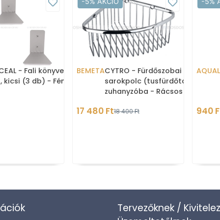
-5% AKCIÓ
-5% 
EAL - Fali könyvespolc
BEMETA
CYTRO - Fürdőszobai
AQUAL
, kicsi (3 db) - Fém
sarokpolc (tusfürdőtartó)
zuhanyzóba - Rácsos -
Krómozott réz (146208312)
17 480 Ft
940 F
18 400 Ft
ációk
Tervezőknek / Kivitele