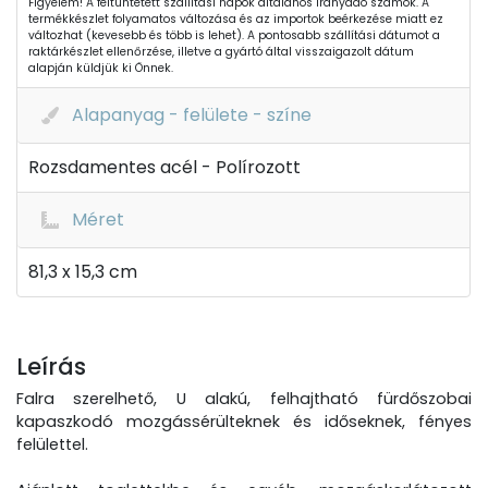
Figyelem! A feltüntetett szállítási napok általános irányadó számok. A
termékkészlet folyamatos változása és az importok beérkezése miatt ez
változhat (kevesebb és több is lehet). A pontosabb szállítási dátumot a
raktárkészlet ellenőrzése, illetve a gyártó által visszaigazolt dátum
alapján küldjük ki Önnek.
Alapanyag - felülete - színe
Rozsdamentes acél - Polírozott
Méret
81,3 x 15,3 cm
Leírás
Falra szerelhető, U alakú, felhajtható fürdőszobai
kapaszkodó mozgássérülteknek és időseknek, fényes
felülettel.