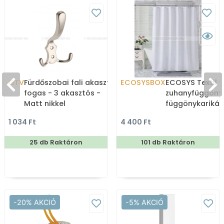
GTV
Fürdőszobai fali akasztó,
ECOSYSBOX
ECOSYS Textil v
fogas - 3 akasztós -
zuhanyfüggöny
Matt nikkel
függönykarikáv
180x200cm -
1 034 Ft
4 400 Ft
Zuhanyfüggöny 
25 db Raktáron
101 db Raktáron
-20% AKCIÓ
-5% AKCIÓ