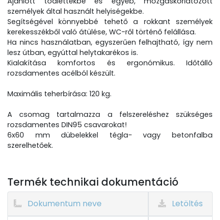
Ajánlott toalettekbe és egyéb, mozgáskorlátozott
személyek által használt helyiségekbe.
Segítségével könnyebbé tehető a rokkant személyek
kerekesszékből való átülése, WC-ről történő felállása.
Ha nincs használatban, egyszerűen felhajtható, így nem
lesz útban, egyúttal helytakarékos is.
Kialakítása komfortos és ergonómikus. Időtálló
rozsdamentes acélból készült.
Maximális teherbírása: 120 kg.
A csomag tartalmazza a felszereléshez szükséges
rozsdamentes DIN95 csavarokat!
6x60 mm dübelekkel tégla- vagy betonfalba
szerelhetőek.
Termék technikai dokumentáció
Dokumentum neve
Letöltés