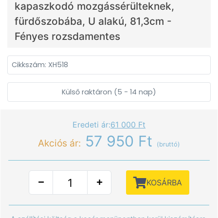
kapaszkodó mozgássérülteknek,
fürdőszobába, U alakú, 81,3cm -
Fényes rozsdamentes
Cikkszám: XH518
Külső raktáron (5 - 14 nap)
Eredeti ár:
61 000 Ft
57 950 Ft
Akciós ár:
(bruttó)
KOSÁRBA