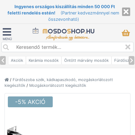
Ingyenes országos kiszállítás minden 50 000 Ft
feletti rendelés estén!
(Partner kedvezménnyel nem
összevonható)
M
OSDO
S
HOP
.
HU
Álomfürdőszoba egy kattintásra...
MENÜ
Akciók
Kerámia mosdók
Öntött márvány mosdók
Fürdőszob
/
Fürdőszoba szék, kádkapaszkodó, mozgáskorlátozott
kiegészítők
/
Mozgáskorlátozott kiegészítők
-5% AKCIÓ