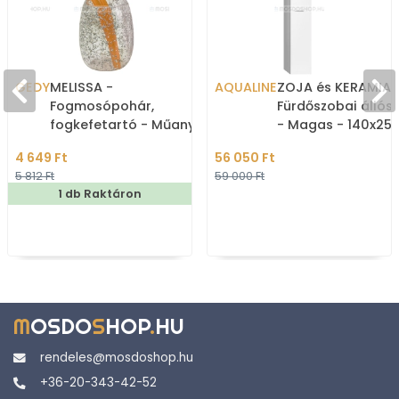
GEDY
MELISSA -
AQUALINE
ZOJA és KERAMIA 
Fogmosópohár,
Fürdőszobai állós
fogkefetartó - Műanyag
- Magas - 140x25 
- Csillámos, ezüstözött
Magasfényű fehér
4 649 Ft
56 050 Ft
színű
5 812 Ft
59 000 Ft
1 db Raktáron
M
OSDO
S
HOP
.
HU
rendeles@mosdoshop.hu
+36-20-343-42-52