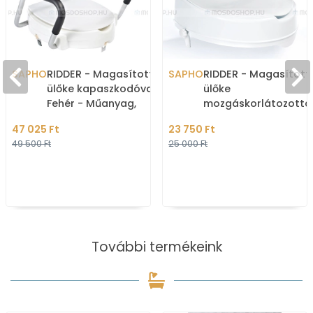
SAPHO
RIDDER - Magasított WC
SAPHO
RIDDER - Magasítot
ülőke kapaszkodóval -
ülőke
Fehér - Műanyag,
mozgáskorlátozotta
alumínium
és időseknek, 12cm -
47 025 Ft
23 750 Ft
Fehér
49 500 Ft
25 000 Ft
További termékeink