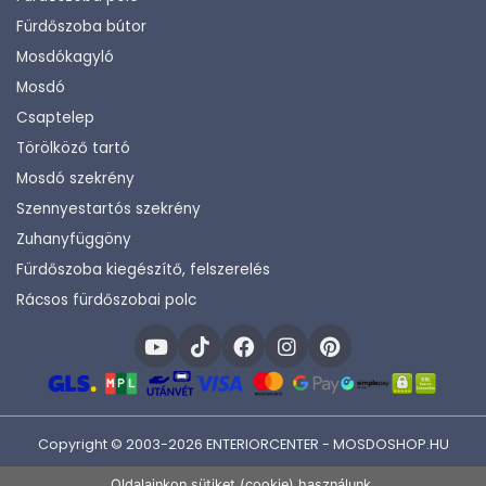
Fürdőszoba bútor
Mosdókagyló
Mosdó
Csaptelep
Törölköző tartó
Mosdó szekrény
Szennyestartós szekrény
Zuhanyfüggöny
Fürdőszoba kiegészítő, felszerelés
Rácsos fürdőszobai polc
Copyright © 2003-2026 ENTERIORCENTER - MOSDOSHOP.HU
Fejlesztette:
KHAM IT
Oldalainkon sütiket (cookie) használunk.