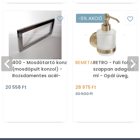
-5% AKCIÓ
MS
400 - Mosdótartó konzol
BEMETA
RETRO - Fali folyéko
(mosdópult konzol) -
szappan adagoló -
Rozsdamentes acél-
ml - Opál üveg,
Szálcsiszolt
szálcsiszolt bronz s
20 558 Ft
28 975 Ft
réz
30 500 Ft