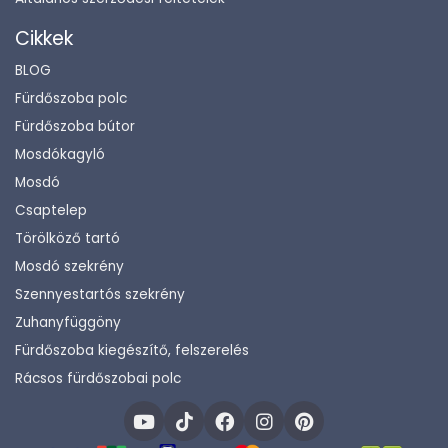
Cikkek
BLOG
Fürdőszoba polc
Fürdőszoba bútor
Mosdókagyló
Mosdó
Csaptelep
Törölköző tartó
Mosdó szekrény
Szennyestartós szekrény
Zuhanyfüggöny
Fürdőszoba kiegészítő, felszerelés
Rácsos fürdőszobai polc