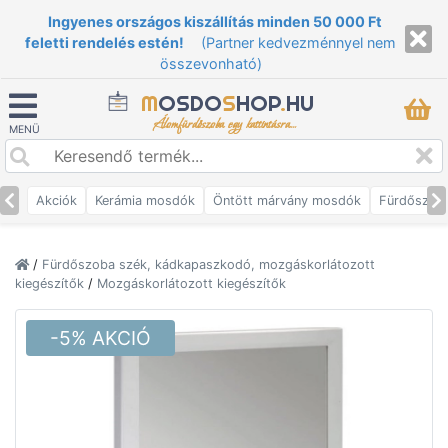
Ingyenes országos kiszállítás minden 50 000 Ft
feletti rendelés estén!
(Partner kedvezménnyel nem
összevonható)
M
OSDO
S
HOP
.
HU
Álomfürdőszoba egy kattintásra...
MENÜ
Akciók
Kerámia mosdók
Öntött márvány mosdók
Fürdőszob
/
Fürdőszoba szék, kádkapaszkodó, mozgáskorlátozott
kiegészítők
/
Mozgáskorlátozott kiegészítők
-5% AKCIÓ