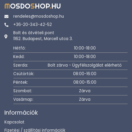
M
OSDO
S
HOP
.
HU
rendeles@mosdoshop.hu
+36-20-343-42-52
Bolt és átvételi pont
1162. Budapest, Marcell utca 3.
Hétfő:
10:00-18:00
Kedd:
10:00-18:00
Szerda:
Bolt zárva - Ügyfélszolgálat elérhető
Csütörtök:
08:00-16:00
Péntek:
08:00-15:00
Szombat:
Zárva
Vasárnap:
Zárva
Információk
Kapcsolat
Fizetési / szállítási információk