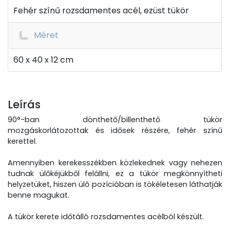
Fehér színű rozsdamentes acél, ezüst tükör
Méret
60 x 40 x 12 cm
Leírás
90°-ban dönthető/billenthető tükör
mozgáskorlátozottak és idősek részére, fehér színű
kerettel.
Amennyiben kerekesszékben közlekednek vagy nehezen
tudnak ülőkéjükből felállni, ez a tükör megkönnyítheti
helyzetüket, hiszen ülő pozícióban is tökéletesen láthatják
benne magukat.
A tükör kerete időtálló rozsdamentes acélból készült.