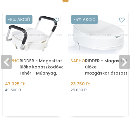
-5% AKCIÓ
-5% AKCIÓ
SAPHO
RIDDER - Magasított WC
SAPHO
RIDDER - Magasítot
ülőke kapaszkodóval -
ülőke
Fehér - Műanyag,
mozgáskorlátozotta
alumínium
és időseknek, 12cm -
47 025 Ft
23 750 Ft
Fehér
49 500 Ft
25 000 Ft