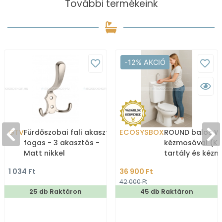
További termékeink
-12% AKCIÓ
GTV
Fürdőszobai fali akasztó,
ECOSYSBOX
ROUND balos WC
fogas - 3 akasztós -
kézmosóval (K
Matt nikkel
tartály és kéz
1 034 Ft
36 900 Ft
42 000 Ft
25 db Raktáron
45 db Raktáron