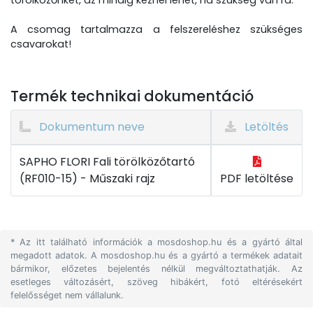
törölközőnket, az mindig kéznél lehet, ha szükség van rá.
A csomag tartalmazza a felszereléshez szükséges
csavarokat!
Termék technikai dokumentáció
Dokumentum neve
Letöltés
SAPHO FLORI Fali törölközőtartó
(RF010-15) - Műszaki rajz
PDF letöltése
* Az itt található információk a mosdoshop.hu és a gyártó által
megadott adatok. A mosdoshop.hu és a gyártó a termékek adatait
bármikor, előzetes bejelentés nélkül megváltoztathatják. Az
esetleges változásért, szöveg hibákért, fotó eltérésekért
felelősséget nem vállalunk.