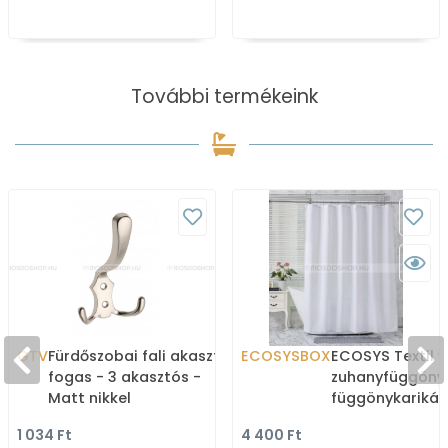
További termékeink
GTV
Fürdőszobai fali akasztó,
ECOSYSBOX
ECOSYS Textil v
fogas - 3 akasztós -
zuhanyfüggöny
Matt nikkel
függönykarikáv
180x200cm -
1 034 Ft
4 400 Ft
Zuhanyfüggöny 