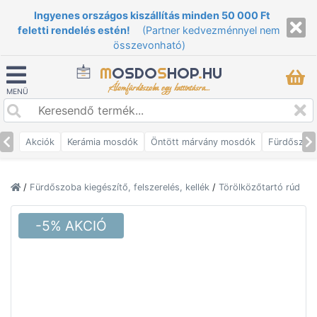
Ingyenes országos kiszállítás minden 50 000 Ft
feletti rendelés estén!
(Partner kedvezménnyel nem
összevonható)
M
OSDO
S
HOP
.
HU
Álomfürdőszoba egy kattintásra...
MENÜ
Akciók
Kerámia mosdók
Öntött márvány mosdók
Fürdőszob
/
Fürdőszoba kiegészítő, felszerelés, kellék
/
Törölközőtartó rúd
-5% AKCIÓ