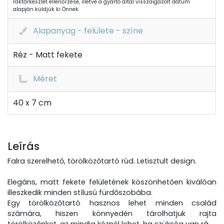
raktárkészlet ellenőrzése, illetve a gyártó által visszaigazolt dátum
alapján küldjük ki Önnek.
Alapanyag - felülete - színe
Réz - Matt fekete
Méret
40 x 7 cm
Leírás
Falra szerelhető, törölközőtartó rúd. Letisztult design.
Elegáns, matt fekete felületének köszönhetően kiválóan
illeszkedik minden stílusú fürdőszobába.
Egy törölközőtartó hasznos lehet minden család
számára, hiszen könnyedén tárolhatjuk rajta