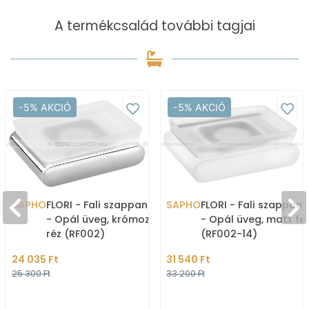
A termékcsalád további tagjai
-5% AKCIÓ
-5% AKCIÓ
SAPHO
FLORI - Fali szappantartó
SAPHO
FLORI - Fali szappan
- Opál üveg, krómozott
- Opál üveg, matt fe
réz (RF002)
(RF002-14)
24 035 Ft
31 540 Ft
25 300 Ft
33 200 Ft