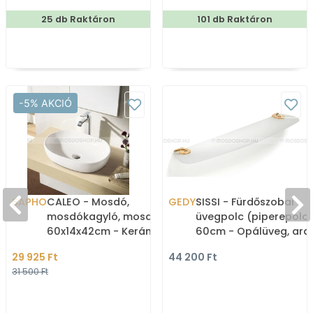
25 db Raktáron
101 db Raktáron
-5% AKCIÓ
SAPHO
CALEO - Mosdó,
GEDY
SISSI - Fürdőszobai
mosdókagyló, mosdótál
üvegpolc (piperepolc)
60x14x42cm - Kerámia -
60cm - Opálüveg, ara
Pultra, bútorra
színű réz
29 925 Ft
44 200 Ft
szerelhető
31 500 Ft