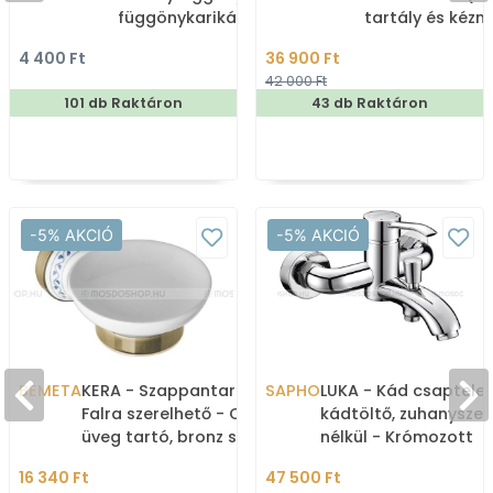
függönykarikával
tartály és kéz
180x200cm -
4 400 Ft
36 900 Ft
Zuhanyfüggöny textil
42 000 Ft
101 db Raktáron
43 db Raktáron
-5% AKCIÓ
-5% AKCIÓ
BEMETA
KERA - Szappantartó -
SAPHO
LUKA - Kád csaptelep
Falra szerelhető - Opál
kádtöltő, zuhanyszet
üveg tartó, bronz színű
nélkül - Krómozott
réz és kerámia fali konzol
16 340 Ft
47 500 Ft