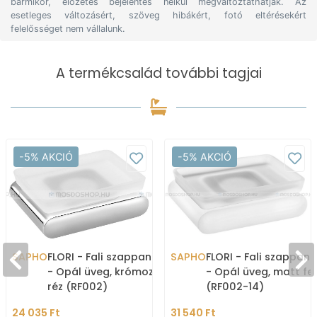
bármikor, előzetes bejelentés nélkül megváltoztathatják. Az
esetleges változásért, szöveg hibákért, fotó eltérésekért
felelősséget nem vállalunk.
A termékcsalád további tagjai
-5% AKCIÓ
-5% AKCIÓ
SAPHO
FLORI - Fali szappantartó
SAPHO
FLORI - Fali szappan
- Opál üveg, krómozott
- Opál üveg, matt fe
réz (RF002)
(RF002-14)
24 035 Ft
31 540 Ft