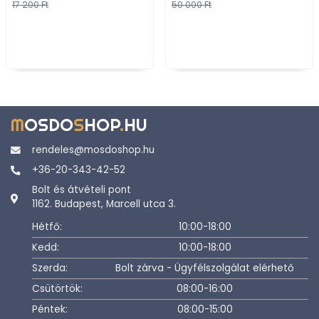
17 200 Ft
50 000 Ft
M
OSDO
S
HOP
.
HU
rendeles@mosdoshop.hu
+36-20-343-42-52
Bolt és átvételi pont
1162. Budapest, Marcell utca 3.
Hétfő:
10:00-18:00
Kedd:
10:00-18:00
Szerda:
Bolt zárva - Ügyfélszolgálat elérhető
Csütörtök:
08:00-16:00
Péntek:
08:00-15:00