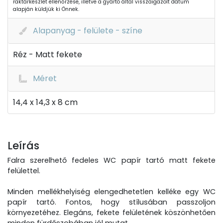
raktárkészlet ellenőrzése, illetve a gyártó által visszaigazolt dátum
alapján küldjük ki Önnek.
Alapanyag - felülete - színe
Réz - Matt fekete
Méret
14,4 x 14,3 x 8 cm
Leírás
Falra szerelhető fedeles WC papír tartó matt fekete
felülettel.
Minden mellékhelyiség elengedhetetlen kelléke egy WC
papír tartó. Fontos, hogy stílusában passzoljon
környezetéhez. Elegáns, fekete felületének köszönhetően