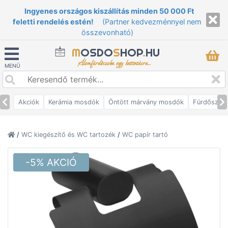
Ingyenes országos kiszállítás minden 50 000 Ft
feletti rendelés estén!
(Partner kedvezménnyel nem
összevonható)
M
OSDO
S
HOP
.
HU
Álomfürdőszoba egy kattintásra...
MENÜ
Akciók
Kerámia mosdók
Öntött márvány mosdók
Fürdőszob
/
WC kiegészítő és WC tartozék
/
WC papír tartó
-5% AKCIÓ