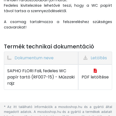
minden fürdőszobában jól mutat.
Fedeles kivitelezése lehetővé teszi, hogy a WC papírt
távol tartsa a szennyeződésektől.
A csomag tartalmazza a felszereléshez szükséges
csavarokat!
Termék technikai dokumentáció
Dokumentum neve
Letöltés
SAPHO FLORI Fali, fedeles WC
papír tartó (RF007-15) - Műszaki
PDF letöltése
rajz
* Az itt található információk a mosdoshop.hu és a gyártó által
megadott adatok. A mosdoshop.hu és a gyártó a termékek adatait