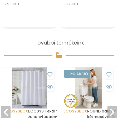
25 300 Ft
33 200 Ft
További termékeink
-12% AKCIÓ
ECOSYSBOX
ECOSYS Textil varrott
ECOSYSBOX
ROUND balos WC
zuhanyfüggöny 12db
kézmosóval (K