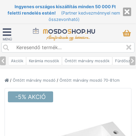
Ingyenes országos kiszállítás minden 50 000 Ft
feletti rendelés estén!
(Partner kedvezménnyel nem
összevonható)
M
OSDO
S
HOP
.
HU
Álomfürdőszoba egy kattintásra...
MENÜ
Akciók
Kerámia mosdók
Öntött márvány mosdók
Fürdőszob
/
Öntött márvány mosdó
/
Öntött márvány mosdó 70-81cm
-5% AKCIÓ