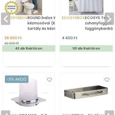
ECOSYSBOX
ROUND balos WC tartály
ECOSYSBOX
ECOSYS Textil v
kézmosóval (Kombi WC
zuhanyfüggöny
tartály és kézmosó)
függönykarikáv
180x200cm -
36 900 Ft
4 400 Ft
Zuhanyfüggöny 
42 000 Ft
43 db Raktáron
101 db Raktáron
-5% AKCIÓ