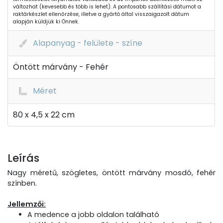
változhat (kevesebb és több is lehet). A pontosabb szállítási dátumot a
raktárkészlet ellenőrzése, illetve a gyártó által visszaigazolt dátum
alapján küldjük ki Önnek.
Alapanyag - felülete - színe
Öntött márvány - Fehér
Méret
80 x 4,5 x 22 cm
Leírás
Nagy méretű, szögletes, öntött márvány mosdó, fehér
színben.
Jellemzői:
A medence a jobb oldalon található