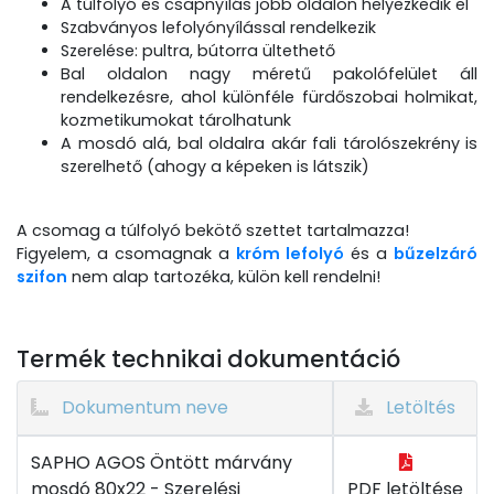
A túlfolyó és csapnyílás jobb oldalon helyezkedik el
Szabványos lefolyónyílással rendelkezik
Szerelése: pultra, bútorra ültethető
Bal oldalon nagy méretű pakolófelület áll
rendelkezésre, ahol különféle fürdőszobai holmikat,
kozmetikumokat tárolhatunk
A mosdó alá, bal oldalra akár fali tárolószekrény is
szerelhető (ahogy a képeken is látszik)
A csomag a túlfolyó bekötő szettet tartalmazza!
Figyelem, a csomagnak a
króm lefolyó
és a
bűzelzáró
szifon
nem alap tartozéka, külön kell rendelni!
Termék technikai dokumentáció
Dokumentum neve
Letöltés
SAPHO AGOS Öntött márvány
mosdó 80x22 - Szerelési
PDF letöltése