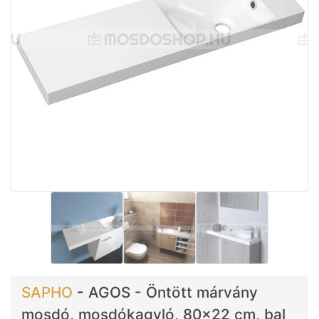
SAPHO
-
AGOS - Öntött márvány
mosdó, mosdókagyló, 80x22 cm, bal