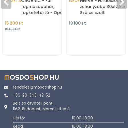
BEMETA
ORGANIC - Fali
GEDY
NERVA - Fürdőszobai p
fogmosópohár,
zuhanyzóba 30x12,8cm
fogkefetartó - Opálüveg
Szálcsiszolt
pohár, fényes inox fali
rozsdamentes acél
15 200 Ft
19 100 Ft
konzol
16 000 Ft
M
OSDO
S
HOP
.
HU
rendeles@mosdoshop.hu
+36-20-343-42-52
Bolt és átvételi pont
1162. Budapest, Marcell utca 3.
Hétfő:
10:00-18:00
Kedd:
10:00-18:00