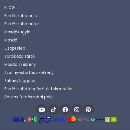
BLOG
Fürdőszoba polc
Fürdőszoba bútor
Mosdókagyló
Mosdó
Csaptelep
Törölköző tartó
Mosdó szekrény
Szennyestartós szekrény
Zuhanyfüggöny
Fürdőszoba kiegészítő, felszerelés
Rácsos fürdőszobai polc