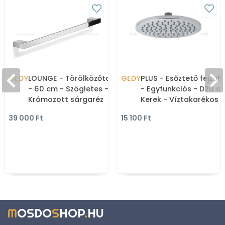
GEDY
LOUNGE - Törölközőtartó
GEDY
PLUS - Esőztető fejzuh
- 60 cm - Szögletes -
- Egyfunkciós - D20 c
Krómozott sárgaréz
Kerek - Víztakarékos -
Krómozott (GYSH10101
39 000 Ft
15 100 Ft
M
OSDO
S
HOP
.
HU