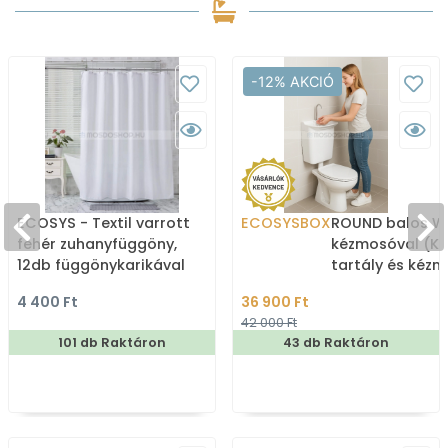
-12% AKCIÓ
ECOSYS - Textil varrott
ECOSYSBOX
ROUND balos WC
fehér zuhanyfüggöny,
kézmosóval (K
12db függönykarikával
tartály és kéz
180x200cm
4 400 Ft
36 900 Ft
42 000 Ft
101 db Raktáron
43 db Raktáron