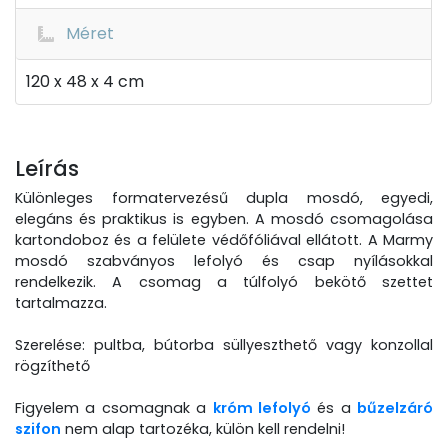
Méret
120 x 48 x 4 cm
Leírás
Különleges formatervezésű dupla mosdó, egyedi,
elegáns és praktikus is egyben. A mosdó csomagolása
kartondoboz és a felülete védőfóliával ellátott. A Marmy
mosdó szabványos lefolyó és csap nyílásokkal
rendelkezik. A csomag a túlfolyó bekötő szettet
tartalmazza.
Szerelése: pultba, bútorba süllyeszthető vagy konzollal
rögzíthető
Figyelem a csomagnak a
króm lefolyó
és a
bűzelzáró
szifon
nem alap tartozéka, külön kell rendelni!