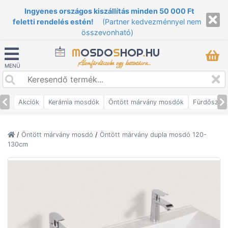
Ingyenes országos kiszállítás minden 50 000 Ft
feletti rendelés estén!
(Partner kedvezménnyel nem
összevonható)
M
OSDO
S
HOP
.
HU
Álomfürdőszoba egy kattintásra...
MENÜ
Akciók
Kerámia mosdók
Öntött márvány mosdók
Fürdőszob
/
Öntött márvány mosdó
/
Öntött márvány dupla mosdó 120-
130cm