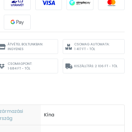
ÁTVÉTEL BOLTUNKBAN:
CSOMAG AUTOMATA:
INGYENES
1 417 FT - TÓL
CSOMAGPONT:
KISZÁLLÍTÁS:
2 106 FT - TÓL
1 684 FT - TÓL
zármazási
Kína
rszág