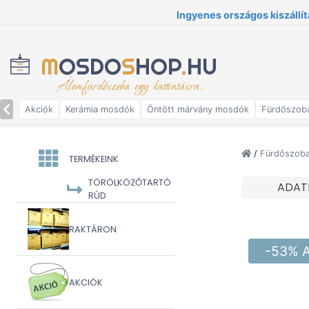
Ingyenes országos kiszállít
M
OSDO
S
HOP
.
HU
Álomfürdőszoba egy kattintásra...
Akciók
Kerámia mosdók
Öntött márvány mosdók
Fürdőszob
/
Fürdőszoba 
TERMÉKEINK
TÖRÖLKÖZŐTARTÓ
ADAT
RÚD
RAKTÁRON
-53% 
AKCIÓK