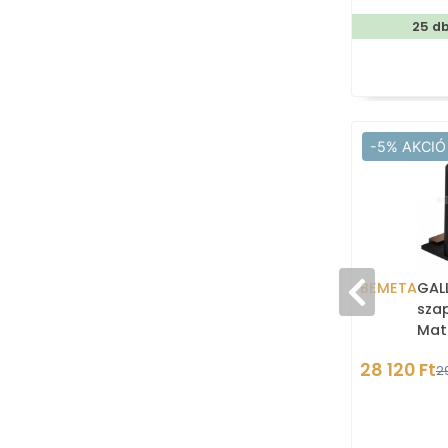
25 d
-5% AKCIÓ
BEMETA
GALL
sza
Mat
28 120 Ft
2