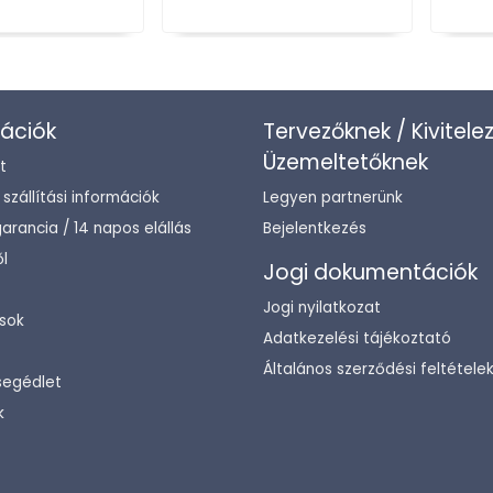
ációk
Tervezőknek / Kivitele
Üzemeltetőknek
t
/ szállítási információk
Legyen partnerünk
arancia / 14 napos elállás
Bejelentkezés
l
Jogi dokumentációk
Jogi nyilatkozat
sok
Adatkezelési tájékoztató
Általános szerződési feltétele
segédlet
k