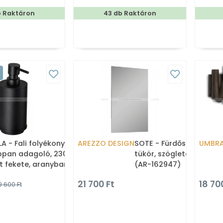
b Raktáron
43 db Raktáron
A - Fali folyékony
AREZZO DESIGN
SOTE - Fürdőszobai fali
UMBR
ppan adagoló, 230ml -
tükör, szögletes, 40x7
t fekete, aranybarna
(AR-162947)
21 700 Ft
18 70
9 600 Ft