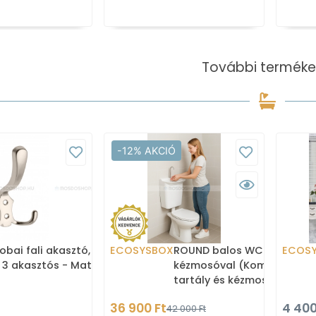
További terméke
-12% AKCIÓ
obai fali akasztó,
ECOSYSBOX
ROUND balos WC tartály
ECOS
 3 akasztós - Matt
kézmosóval (Kombi WC
tartály és kézmosó)
36 900 Ft
4 400
42 000 Ft