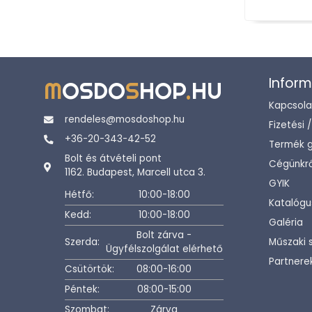
Inform
M
OSDO
S
HOP
.
HU
Kapcsola
rendeles@mosdoshop.hu
Fizetési 
+36-20-343-42-52
Termék g
Bolt és átvételi pont
Cégünkrő
1162. Budapest, Marcell utca 3.
GYIK
Hétfő:
10:00-18:00
Katalógu
Kedd:
10:00-18:00
Galéria
Bolt zárva -
Szerda:
Műszaki 
Ügyfélszolgálat elérhető
Partnere
Csütörtök:
08:00-16:00
Péntek:
08:00-15:00
Szombat:
Zárva