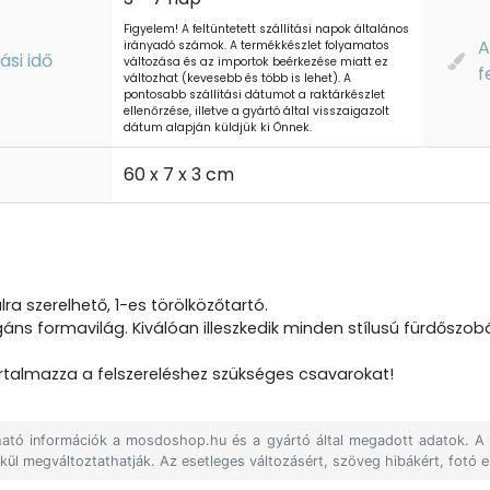
Figyelem! A feltüntetett szállítási napok általános
A
irányadó számok. A termékkészlet folyamatos
tási idő
változása és az importok beérkezése miatt ez
f
változhat (kevesebb és több is lehet). A
pontosabb szállítási dátumot a raktárkészlet
ellenőrzése, illetve a gyártó által visszaigazolt
dátum alapján küldjük ki Önnek.
t
60 x 7 x 3 cm
ra szerelhető, 1-es törölközőtartó.
legáns formavilág. Kiválóan illeszkedik minden stílusú fürdőszob
talmazza a felszereléshez szükséges csavarokat!
álható információk a mosdoshop.hu és a gyártó által megadott adatok. 
lkül megváltoztathatják. Az esetleges változásért, szöveg hibákért, fotó e