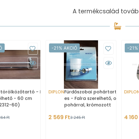
A termékcsalád tovább
Ó
-21% AKCIÓ
-21%
 törölközőtartó - Falra
DIPLON
Fürdőszobai pohártartó - 1-
DIPLO
elhető - 60 cm
es - Falra szerelhető, opálos
2312-60)
pohárral, krómozott
tartóval (SE02361)
2 569 Ft
4 160
264 Ft
3 245 Ft