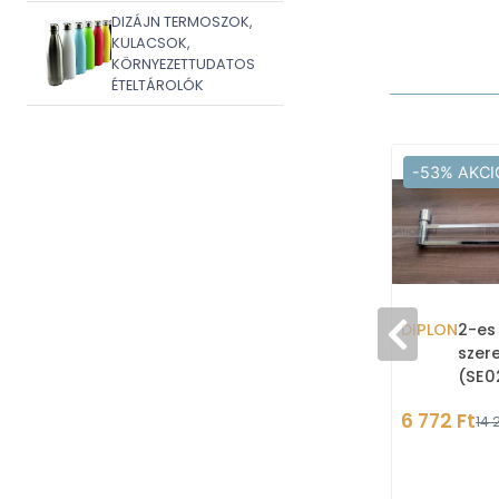
DIZÁJN TERMOSZOK,
KULACSOK,
KÖRNYEZETTUDATOS
ÉTELTÁROLÓK
-53% AKCI
DIPLON
2-es
szer
(SE0
6 772 Ft
14 