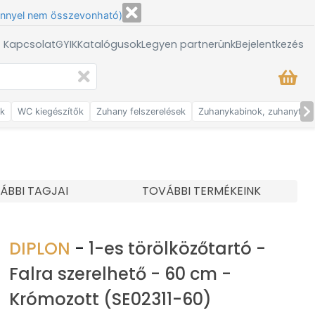
énnyel nem összevonható)
/ Kapcsolat
GYIK
Katalógusok
Legyen partnerünk
Bejelentkezés
ők
WC kiegészítők
Zuhany felszerelések
Zuhanykabinok, zuhanytálc
ÁBBI TAGJAI
TOVÁBBI TERMÉKEINK
DIPLON
-
1-es törölközőtartó -
Falra szerelhető - 60 cm -
Krómozott (SE02311-60)