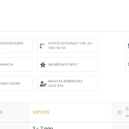
VISSZAKÜLDÉSI
ÜGYFÉLSZOLGÁLAT +36-20-
A
343-42-52
ARANCIA
MEGBÍZHATÓ BOLT
MAGYAR WEBÁRUHÁZ
TANÁCSADÁS
2010 ÓTA
S
ó
DIPLON
o
3 - 7 nap