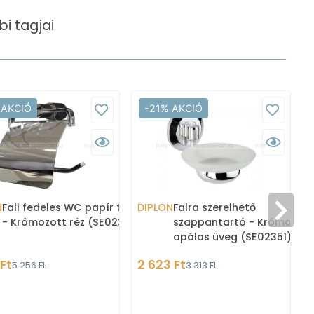
i tagjai
 AKCIÓ
-21% AKCIÓ
N
Fali fedeles WC papír tartó
DIPLON
Falra szerelhető
- Krómozott réz (SE02372)
szappantartó - Krómozott
opálos üveg (SE02351)
 Ft
2 623 Ft
5 256 Ft
3 313 Ft