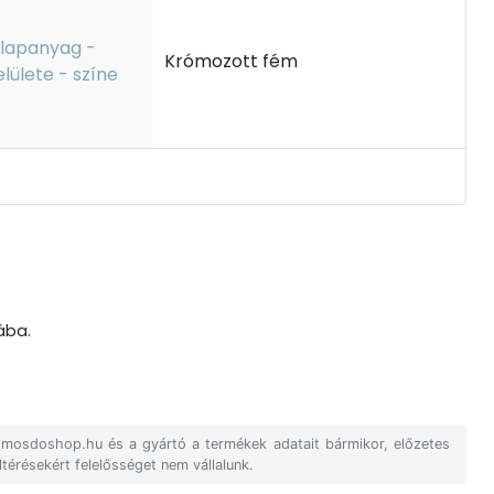
lapanyag -
Krómozott fém
elülete - színe
ába.
A mosdoshop.hu és a gyártó a termékek adatait bármikor, előzetes
ltérésekért felelősséget nem vállalunk.