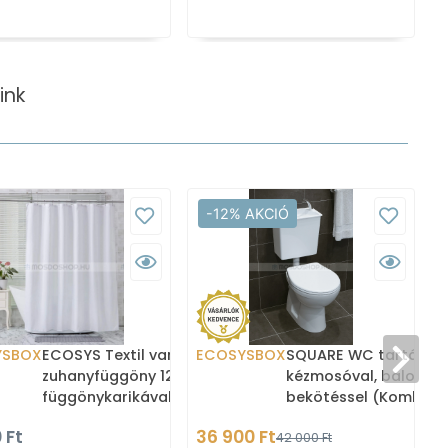
ink
-12% AKCIÓ
YSBOX
ECOSYS Textil varrott
ECOSYSBOX
SQUARE WC tartály
zuhanyfüggöny 12db
kézmosóval, baloldali
függönykarikával
bekötéssel (Kombi W
180x200cm -
tartály és kézmosó)
 Ft
36 900 Ft
1
42 000 Ft
Zuhanyfüggöny textil