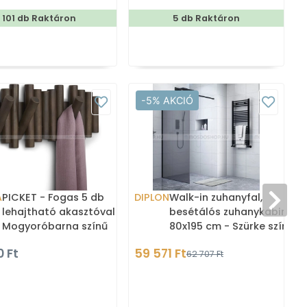
101 db Raktáron
5 db Raktáron
-5% AKCIÓ
A
PICKET - Fogas 5 db
DIPLON
Walk-in zuhanyfal,
0cm
lehajtható akasztóval -
besétálós zuhanykabin -
Mogyoróbarna színű
80x195 cm - Szürke színű
lakkozott tömör fa
üveg
0 Ft
59 571 Ft
62 707 Ft