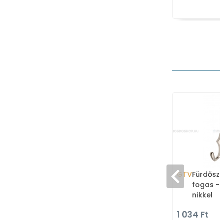
GTV
Fürdősz
fogas -
nikkel
1 034 Ft