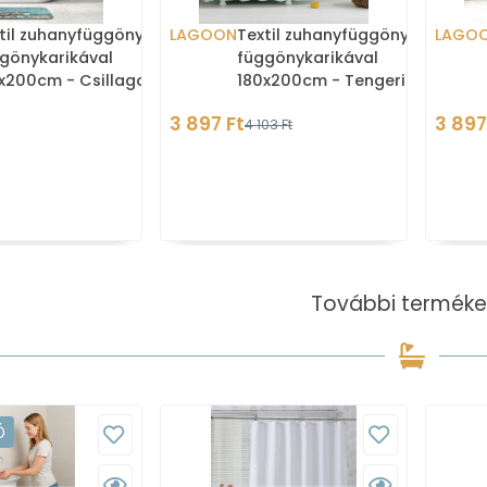
til zuhanyfüggöny
LAGOON
Textil zuhanyfüggöny
LAGO
gönykarikával
függönykarikával
0cm - Csillagok és
180x200cm - Tengeri
ylók a hálóban
csillagok és kagylók a
3 897 Ft
3 897
4 103 Ft
stégen
További terméke
Ó