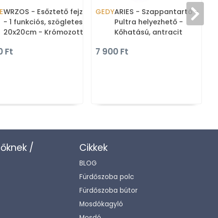
E
WRZOS - Esőztető fejzuhany
GEDY
ARIES - Szappantartó -
- 1 funkciós, szögletes,
Pultra helyezhető -
20x20cm - Krómozott
Kőhatású, antracit
műanyag
0 Ft
7 900 Ft
zőknek /
Cikkek
BLOG
Fürdőszoba polc
Fürdőszoba bútor
Mosdókagyló
Mosdó