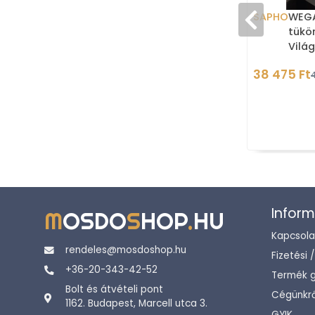
SAPHO
WEGA
tükö
Világ
38 475 Ft
Inform
M
OSDO
S
HOP
.
HU
Kapcsola
rendeles@mosdoshop.hu
Fizetési 
+36-20-343-42-52
Termék g
Bolt és átvételi pont
Cégünkrő
1162. Budapest, Marcell utca 3.
GYIK