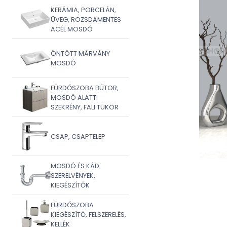
KERÁMIA, PORCELÁN,
ÜVEG, ROZSDAMENTES
ACÉL MOSDÓ
ÖNTÖTT MÁRVÁNY
MOSDÓ
FÜRDŐSZOBA BÚTOR,
MOSDÓ ALATTI
SZEKRÉNY, FALI TÜKÖR
CSAP, CSAPTELEP
MOSDÓ ÉS KÁD
SZERELVÉNYEK,
KIEGÉSZÍTŐK
FÜRDŐSZOBA
KIEGÉSZÍTŐ, FELSZERELÉS,
KELLÉK