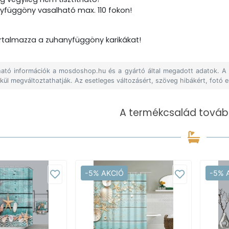
yfüggöny vasalható max. 110 fokon!
talmazza a zuhanyfüggöny karikákat!
álható információk a mosdoshop.hu és a gyártó által megadott adatok. 
lkül megváltoztathatják. Az esetleges változásért, szöveg hibákért, fotó e
A termékcsalád tovább
-5% AKCIÓ
-5% 