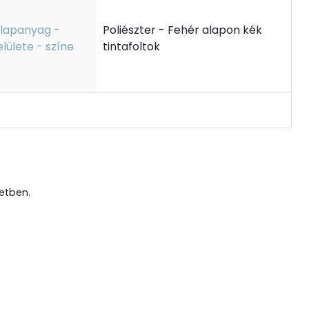
lapanyag -
Poliészter - Fehér alapon kék
elülete - színe
tintafoltok
etben.