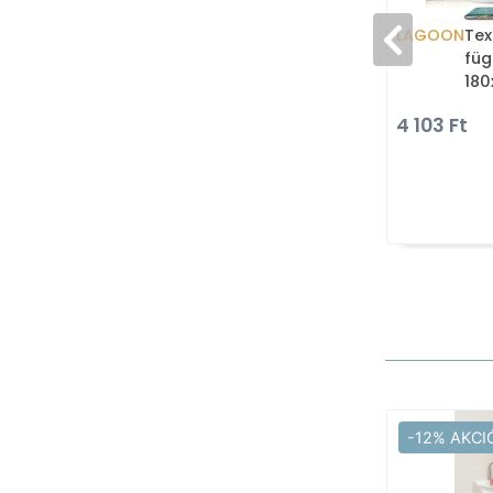
LAGOON
Tex
füg
180x20
kag
4 103 Ft
-12% AKCI