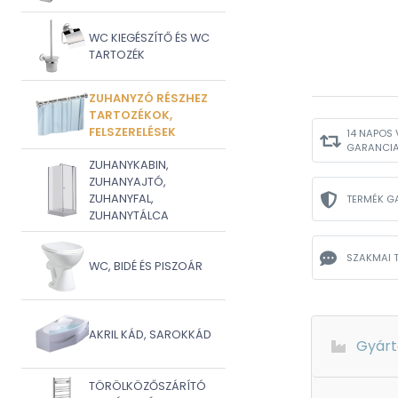
WC KIEGÉSZÍTŐ ÉS WC
TARTOZÉK
ZUHANYZÓ RÉSZHEZ
TARTOZÉKOK,
FELSZERELÉSEK
14 NAPOS 
GARANCI
ZUHANYKABIN,
ZUHANYAJTÓ,
ZUHANYFAL,
TERMÉK G
ZUHANYTÁLCA
SZAKMAI 
WC, BIDÉ ÉS PISZOÁR
AKRIL KÁD, SAROKKÁD
Gyárt
TÖRÖLKÖZŐSZÁRÍTÓ