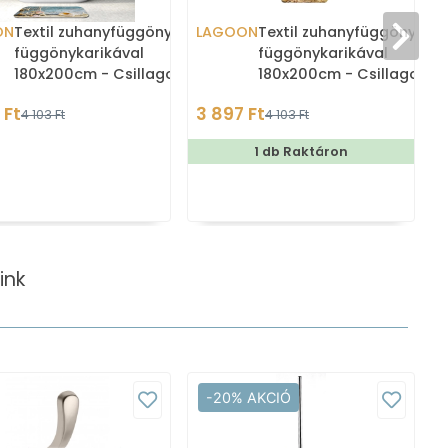
ON
Textil zuhanyfüggöny
LAGOON
Textil zuhanyfüggöny
függönykarikával
függönykarikával
180x200cm - Csillagok és
180x200cm - Csillagok és
kagylók a halászhálóban
kavicsok a sivatagban
 Ft
3 897 Ft
4 103 Ft
4 103 Ft
1 db Raktáron
ink
-20% AKCIÓ