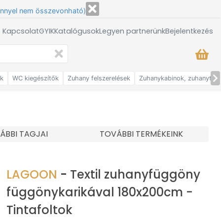
énnyel nem összevonható)
/ Kapcsolat
GYIK
Katalógusok
Legyen partnerünk
Bejelentkezés
ők
WC kiegészítők
Zuhany felszerelések
Zuhanykabinok, zuhanytálc
ÁBBI TAGJAI
TOVÁBBI TERMÉKEINK
LAGOON
-
Textil zuhanyfüggöny
függönykarikával 180x200cm -
Tintafoltok