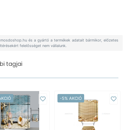
A mosdoshop.hu és a gyártó a termékek adatait bármikor, előzetes
ltérésekért felelősséget nem vállalunk.
i tagjai
AKCIÓ
-5% AKCIÓ