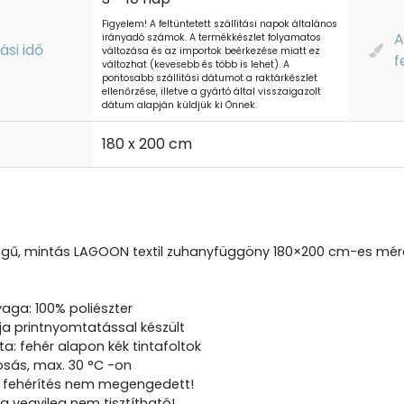
Figyelem! A feltüntetett szállítási napok általános
A
irányadó számok. A termékkészlet folyamatos
tási idő
változása és az importok beérkezése miatt ez
f
változhat (kevesebb és több is lehet). A
pontosabb szállítási dátumot a raktárkészlet
ellenőrzése, illetve a gyártó által visszaigazolt
dátum alapján küldjük ki Önnek.
t
180 x 200 cm
égű, mintás LAGOON textil zuhanyfüggöny 180×200 cm-es mér
aga: 100% poliészter
ja printnyomtatással készült
a: fehér alapon kék tintafoltok
sás, max. 30 °C -on
s fehérítés nem megengedett!
g vegyileg nem tisztítható!