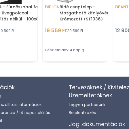
 - Fürdőszobai fali
DIPLON
Bidé csaptelep -
DEANT
r üvegpolccal -
Mozgatható kifolyóvéggel -
ítás nélkül - 100x80cm
Krómozott (ST1036)
19 559 Ft
12 90
40 500 Ft
20 589 Ft
Készlethiány: 4 napig
ációk
Tervezőknek / Kivitele
Üzemeltetőknek
t
/ szállítási információk
Legyen partnerünk
arancia / 14 napos elállás
Bejelentkezés
l
Jogi dokumentációk