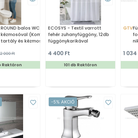
X
ROUND balos WC tartály
ECOSYS - Textil varrott
GTV
Fü
kézmosóval (Kombi WC
fehér zuhanyfüggöny, 12db
fo
tartály és kézmosó)
függönykarikával
ni
180x200cm
4 400 Ft
1 034
2 000 Ft
b Raktáron
101 db Raktáron
-5% AKCIÓ