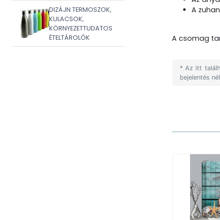
A zuhan
DIZÁJN TERMOSZOK,
KULACSOK,
KÖRNYEZETTUDATOS
ÉTELTÁROLÓK
A csomag tar
* Az itt tal
bejelentés né