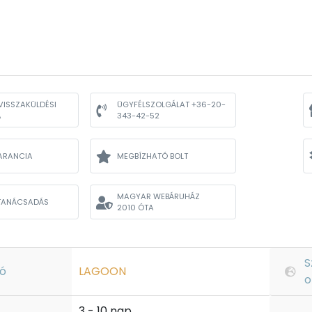
VISSZAKÜLDÉSI
ÜGYFÉLSZOLGÁLAT +36-20-
A
343-42-52
ARANCIA
MEGBÍZHATÓ BOLT
MAGYAR WEBÁRUHÁZ
TANÁCSADÁS
2010 ÓTA
S
ó
LAGOON
o
3 - 10 nap