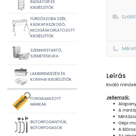
RADIÁTOR ÉS
KIEGÉSZÍTŐK
Szállí
FÜRDŐSZOBA SZÉK,
KÁDKAPASZKODÓ,
MOZGÁSKORLÁTOZOTT
KIEGÉSZÍTŐK
Mére
SZENNYESTARTÓ,
SZEMETESKUKA
LAKBERENDEZÉSI ÉS
Leírás
KONYHAI KIEGÉSZÍTŐK
Kiváló minős
Jellemzői:
FORGALMAZOTT
Alapany
MÁRKÁK
A mintá
Mintázat
BÚTORFOGANTYÚK,
Gépi mo
BÚTORFOGASOK
A klóro
Az anya