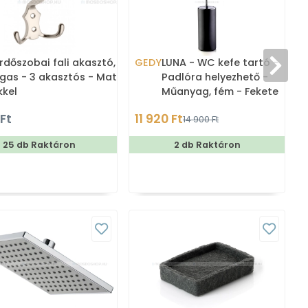
rdőszobai fali akasztó,
GEDY
LUNA - WC kefe tartó -
A
gas - 3 akasztós - Matt
Padlóra helyezhető -
kkel
Műanyag, fém - Fekete
S
a
 Ft
11 920 Ft
14 900 Ft
25 db Raktáron
2 db Raktáron