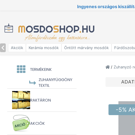
Ingyenes országos kiszállít
M
OSDO
S
HOP
.
HU
Álomfürdőszoba egy kattintásra...
Akciók
Kerámia mosdók
Öntött márvány mosdók
Fürdőszob
/
Zuhanyzó r
TERMÉKEINK
ZUHANYFÜGGÖNY
ADAT
TEXTIL
RAKTÁRON
-5% A
AKCIÓK