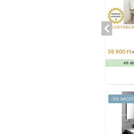
ECOSYSBO
36 900 Ft
4
45 d
-5% AKCIÓ