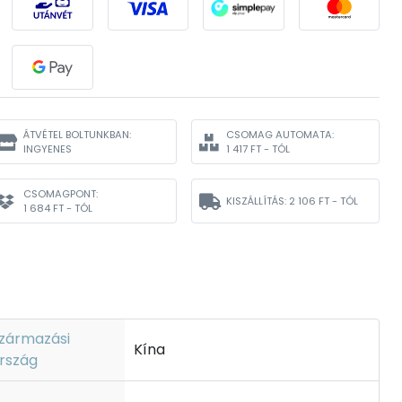
ÁTVÉTEL BOLTUNKBAN:
CSOMAG AUTOMATA:
INGYENES
1 417 FT - TÓL
CSOMAGPONT:
KISZÁLLÍTÁS:
2 106 FT - TÓL
1 684 FT - TÓL
zármazási
Kína
rszág