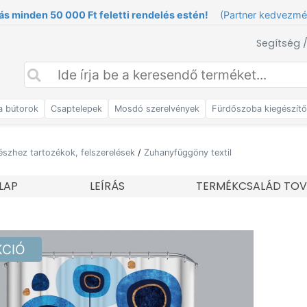
ás minden 50 000 Ft feletti rendelés estén!
(Partner kedvezm
Segítség 
a bútorok
Csaptelepek
Mosdó szerelvények
Fürdőszoba kiegészít
észhez tartozékok, felszerelések
/
Zuhanyfüggöny textil
LAP
LEÍRÁS
TERMÉKCSALÁD TOV
KCIÓ